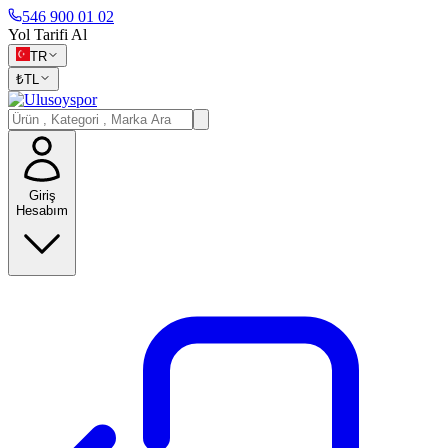
546 900 01 02
Yol Tarifi Al
TR
₺
TL
Giriş
Hesabım