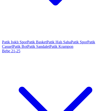
Patik Işıklı Spor
Patik Basket
Patik Halı Saha
Patik Spor
Patik
Casuel
Patik Bot
Patik Sandalet
Patik Krampon
Bebe 21-25