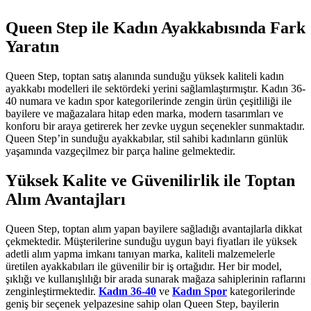
Queen Step ile Kadın Ayakkabısında Fark
Yaratın
Queen Step, toptan satış alanında sunduğu yüksek kaliteli kadın
ayakkabı modelleri ile sektördeki yerini sağlamlaştırmıştır. Kadın 36-
40 numara ve kadın spor kategorilerinde zengin ürün çeşitliliği ile
bayilere ve mağazalara hitap eden marka, modern tasarımları ve
konforu bir araya getirerek her zevke uygun seçenekler sunmaktadır.
Queen Step’in sunduğu ayakkabılar, stil sahibi kadınların günlük
yaşamında vazgeçilmez bir parça haline gelmektedir.
Yüksek Kalite ve Güvenilirlik ile Toptan
Alım Avantajları
Queen Step, toptan alım yapan bayilere sağladığı avantajlarla dikkat
çekmektedir. Müşterilerine sunduğu uygun bayi fiyatları ile yüksek
adetli alım yapma imkanı tanıyan marka, kaliteli malzemelerle
üretilen ayakkabıları ile güvenilir bir iş ortağıdır. Her bir model,
şıklığı ve kullanışlılığı bir arada sunarak mağaza sahiplerinin raflarını
zenginleştirmektedir.
Kadın 36-40
ve
Kadın Spor
kategorilerinde
geniş bir seçenek yelpazesine sahip olan Queen Step, bayilerin