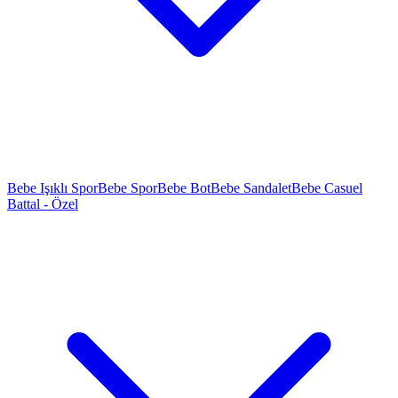
Bebe Işıklı Spor
Bebe Spor
Bebe Bot
Bebe Sandalet
Bebe Casuel
Battal - Özel