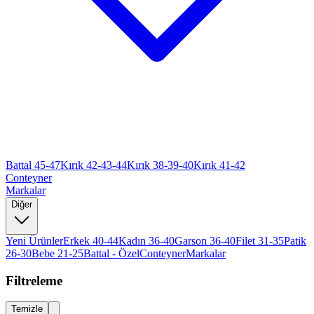
Battal 45-47
Kırık 42-43-44
Kırık 38-39-40
Kırık 41-42
Conteyner
Markalar
Diğer
Yeni Ürünler
Erkek 40-44
Kadın 36-40
Garson 36-40
Filet 31-35
Patik
26-30
Bebe 21-25
Battal - Özel
Conteyner
Markalar
Filtreleme
Temizle