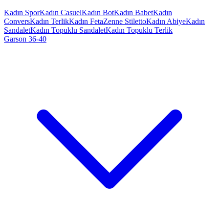
Kadın Spor
Kadın Casuel
Kadın Bot
Kadın Babet
Kadın
Convers
Kadın Terlik
Kadın Feta
Zenne Stiletto
Kadın Abiye
Kadın
Sandalet
Kadın Topuklu Sandalet
Kadın Topuklu Terlik
Garson 36-40