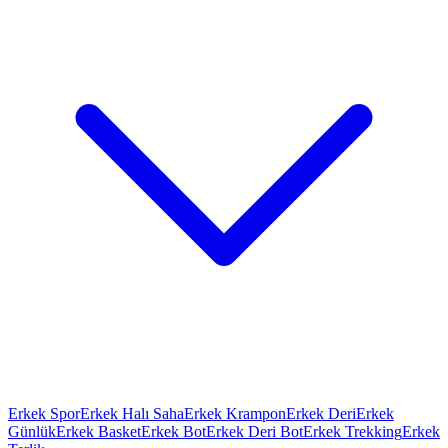
Erkek Spor
Erkek Halı Saha
Erkek Krampon
Erkek Deri
Erkek
Günlük
Erkek Basket
Erkek Bot
Erkek Deri Bot
Erkek Trekking
Erkek