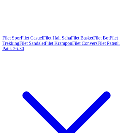
Filet Spor
Filet Casuel
Filet Halı Saha
Filet Basket
Filet Bot
Filet
Trekking
Filet Sandalet
Filet Krampon
Filet Convers
Filet Patenli
Patik 26-30