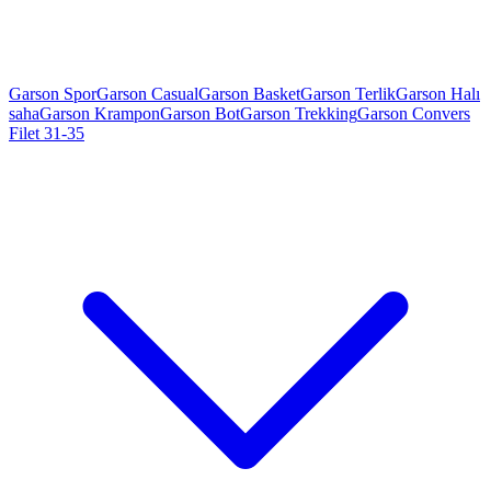
Garson Spor
Garson Casual
Garson Basket
Garson Terlik
Garson Halı
saha
Garson Krampon
Garson Bot
Garson Trekking
Garson Convers
Filet 31-35