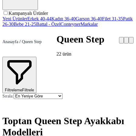
Kampanyalı Ürünler
Yeni Ürünler
Erkek 40-44
Kadın 36-40
Garson 36-40
Filet 31-35
Patik
26-30
Bebe 21-25
Battal - Özel
Conteyner
Markalar
Queen Step
Anasayfa
/
Queen Step
22
ürün
Filtreleme
Filtrele
Sırala
:
Toptan Queen Step Ayakkabı
Modelleri