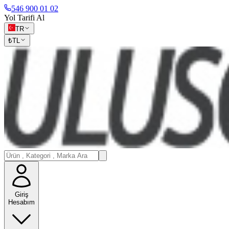
546 900 01 02
Yol Tarifi Al
TR
₺
TL
Giriş
Hesabım