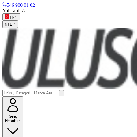
546 900 01 02
Yol Tarifi Al
TR
₺
TL
Giriş
Hesabım