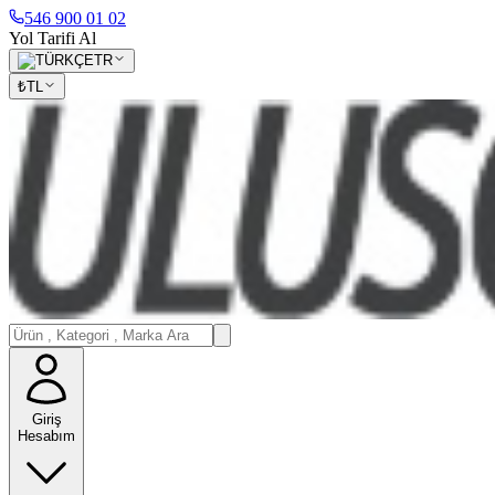
546 900 01 02
Yol Tarifi Al
TR
₺
TL
Giriş
Hesabım