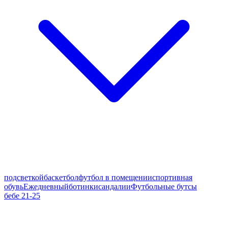
подсветкой
баскетбол
футбол в помещении
спортивная
обувь
Ежедневный
ботинки
сандалии
Футбольные бутсы
бебе 21-25