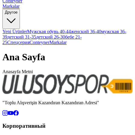
Conteyner
Markalar
Другое
Yeni Ürünler
Мужская обувь 40-44
женский 36-40
мужская 36-
39
детский 31-35
детский 26-30
бебе 21-
25
Спецсерия
Conteyner
Markalar
Ana Sayfa
Anasayfa Metni
"Toplu Alışverişin Kazandıran Kazandıran Adresi"
Корпоративный