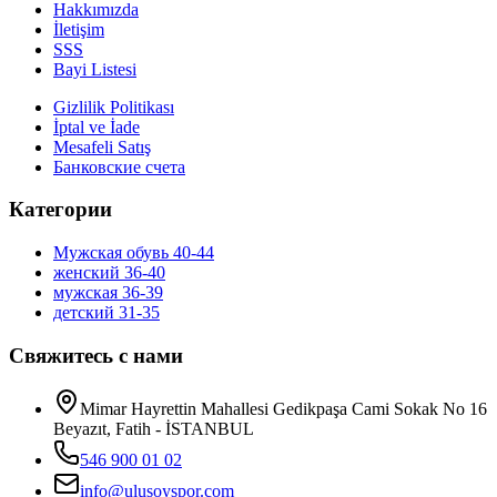
Hakkımızda
İletişim
SSS
Bayi Listesi
Gizlilik Politikası
İptal ve İade
Mesafeli Satış
Банковские счета
Категории
Мужская обувь 40-44
женский 36-40
мужская 36-39
детский 31-35
Свяжитесь с нами
Mimar Hayrettin Mahallesi Gedikpaşa Cami Sokak No 16
Beyazıt, Fatih - İSTANBUL
546 900 01 02
info@ulusoyspor.com