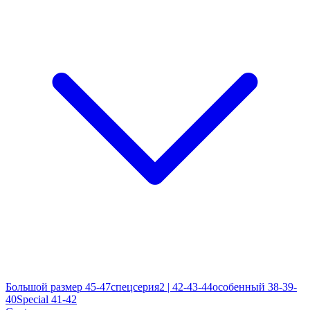
Большой размер 45-47
спецсерия2 | 42-43-44
особенный 38-39-
40
Special 41-42