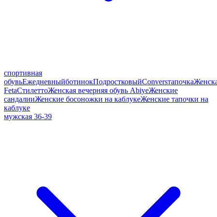
спортивная
обувь
Ежедневный
ботинок
Подростковый
Convers
тапочка
Женск
Feta
Стилетто
Женская вечерняя обувь Abiye
Женские
сандалии
Женские босоножки на каблуке
Женские тапочки на
каблуке
мужская 36-39