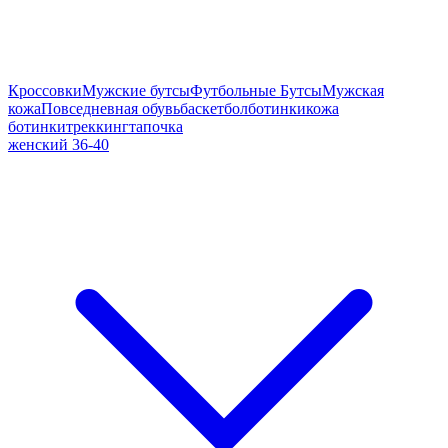
Кроссовки
Мужские бутсы
Футбольные Бутсы
Мужская
кожа
Повседневная обувь
баскетбол
ботинки
кожа
ботинки
треккинг
тапочка
женский 36-40