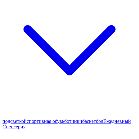
подсветкой
спортивная обувь
ботинки
баскетбол
Ежедневный
Спецсерия