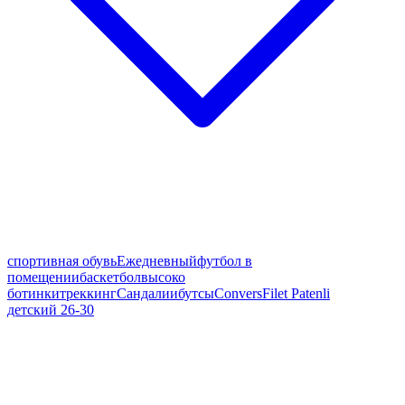
спортивная обувь
Ежедневный
футбол в
помещении
баскетбол
высоко
ботинки
треккинг
Сандалии
бутсы
Convers
Filet Patenli
детский 26-30