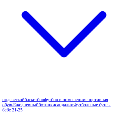
подсветкой
баскетбол
футбол в помещении
спортивная
обувь
Ежедневный
ботинки
сандалии
Футбольные бутсы
бебе 21-25