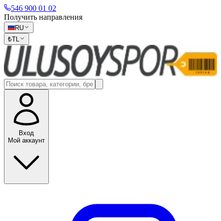
546 900 01 02
Получить направления
RU
₺
TL
Вход
Мой аккаунт