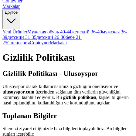
Conteyner
Markalar
Другое
Yeni Ürünler
Мужская обувь 40-44
женский 36-40
мужская 36-
39
детский 31-35
детский 26-30
бебе 21-
25
Спецсерия
Conteyner
Markalar
Gizlilik Politikası
Gizlilik Politikası - Ulusoyspor
Ulusoyspor olarak kullanıcılarımızın gizliliğini önemsiyor ve
ulusoyspor.com
üzerinden sağlanan tüm verilerin güvenliğini
korumayı taahhüt ediyoruz. Bu
gizlilik politikası
, kişisel bilgilerin
nasıl toplandığını, kullanıldığını ve korunduğunu açıklar.
Toplanan Bilgiler
Sitemizi ziyaret ettiğinizde bazı bilgileri toplayabiliriz. Bu bilgiler
şunları içerebilir: