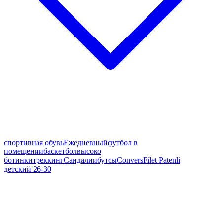
спортивная обувь
Ежедневный
футбол в
помещении
баскетбол
высоко
ботинки
треккинг
Сандалии
бутсы
Convers
Filet Patenli
детский 26-30