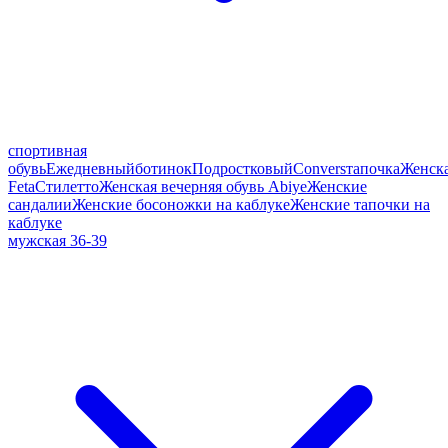
спортивная
обувь
Ежедневный
ботинок
Подростковый
Convers
тапочка
Женск
Feta
Стилетто
Женская вечерняя обувь Abiye
Женские
сандалии
Женские босоножки на каблуке
Женские тапочки на
каблуке
мужская 36-39