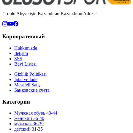
"Toplu Alışverişin Kazandıran Kazandıran Adresi"
Корпоративный
Hakkımızda
İletişim
SSS
Bayi Listesi
Gizlilik Politikası
İptal ve İade
Mesafeli Satış
Банковские счета
Категории
Мужская обувь 40-44
женский 36-40
мужская 36-39
детский 31-35