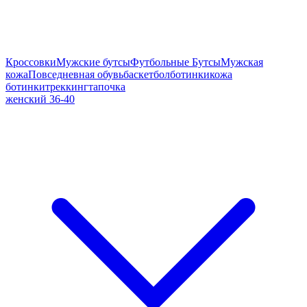
Кроссовки
Мужские бутсы
Футбольные Бутсы
Мужская
кожа
Повседневная обувь
баскетбол
ботинки
кожа
ботинки
треккинг
тапочка
женский 36-40