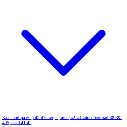
Большой размер 45-47
спецсерия2 | 42-43-44
особенный 38-39-
40
Special 41-42