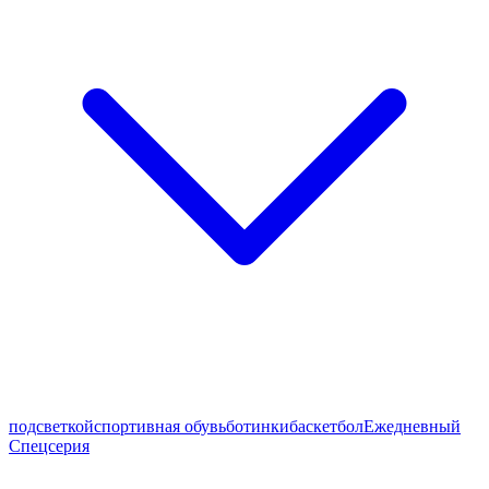
подсветкой
спортивная обувь
ботинки
баскетбол
Ежедневный
Спецсерия