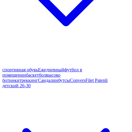
спортивная обувь
Ежедневный
футбол в
помещении
баскетбол
высоко
ботинки
треккинг
Сандалии
бутсы
Convers
Filet Patenli
детский 26-30