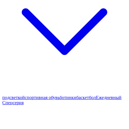
подсветкой
спортивная обувь
ботинки
баскетбол
Ежедневный
Спецсерия