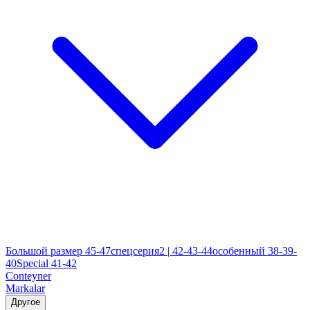
Большой размер 45-47
спецсерия2 | 42-43-44
особенный 38-39-
40
Special 41-42
Conteyner
Markalar
Другое