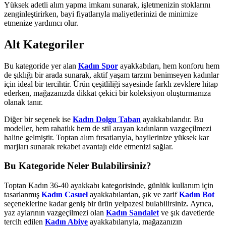
Yüksek adetli alım yapma imkanı sunarak, işletmenizin stoklarını
zenginleştirirken, bayi fiyatlarıyla maliyetlerinizi de minimize
etmenize yardımcı olur.
Alt Kategoriler
Bu kategoride yer alan
Kadın Spor
ayakkabıları, hem konforu hem
de şıklığı bir arada sunarak, aktif yaşam tarzını benimseyen kadınlar
için ideal bir tercihtir. Ürün çeşitliliği sayesinde farklı zevklere hitap
ederken, mağazanızda dikkat çekici bir koleksiyon oluşturmanıza
olanak tanır.
Diğer bir seçenek ise
Kadın Dolgu Taban
ayakkabılarıdır. Bu
modeller, hem rahatlık hem de stil arayan kadınların vazgeçilmezi
haline gelmiştir. Toptan alım fırsatlarıyla, bayilerinize yüksek kar
marjları sunarak rekabet avantajı elde etmenizi sağlar.
Bu Kategoride Neler Bulabilirsiniz?
Toptan Kadın 36-40 ayakkabı kategorisinde, günlük kullanım için
tasarlanmış
Kadın Casuel
ayakkabılardan, şık ve zarif
Kadın Bot
seçeneklerine kadar geniş bir ürün yelpazesi bulabilirsiniz. Ayrıca,
yaz aylarının vazgeçilmezi olan
Kadın Sandalet
ve şık davetlerde
tercih edilen
Kadın Abiye
ayakkabılarıyla, mağazanızın