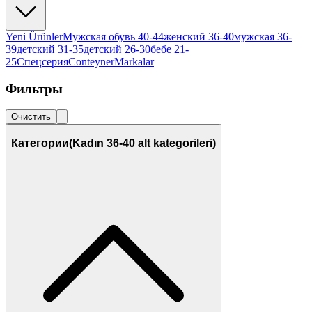
Yeni Ürünler
Мужская обувь 40-44
женский 36-40
мужская 36-
39
детский 31-35
детский 26-30
бебе 21-
25
Спецсерия
Conteyner
Markalar
Фильтры
Очистить
Категории
(Kadın 36-40 alt kategorileri)