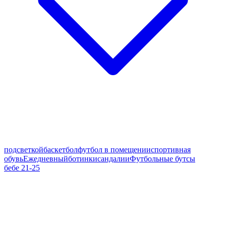
подсветкой
баскетбол
футбол в помещении
спортивная
обувь
Ежедневный
ботинки
сандалии
Футбольные бутсы
бебе 21-25