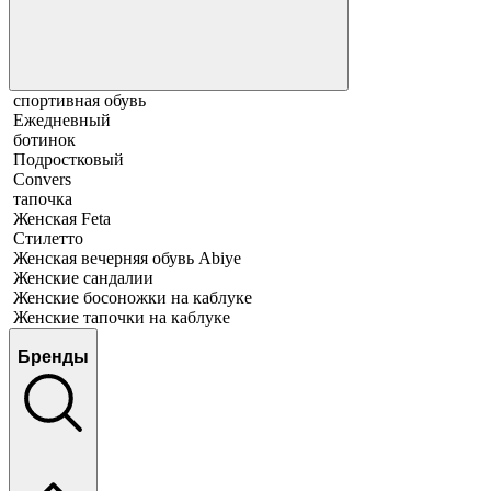
спортивная обувь
Ежедневный
ботинок
Подростковый
Convers
тапочка
Женская Feta
Стилетто
Женская вечерняя обувь Abiye
Женские сандалии
Женские босоножки на каблуке
Женские тапочки на каблуке
Бренды