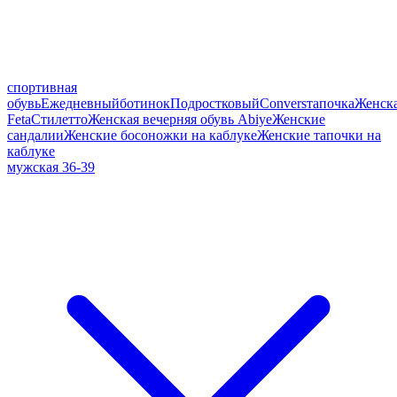
спортивная
обувь
Ежедневный
ботинок
Подростковый
Convers
тапочка
Женск
Feta
Стилетто
Женская вечерняя обувь Abiye
Женские
сандалии
Женские босоножки на каблуке
Женские тапочки на
каблуке
мужская 36-39