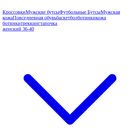
Кроссовки
Мужские бутсы
Футбольные Бутсы
Мужская
кожа
Повседневная обувь
баскетбол
ботинки
кожа
ботинки
треккинг
тапочка
женский 36-40