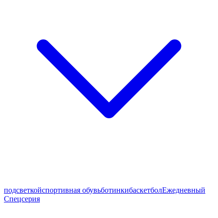
подсветкой
спортивная обувь
ботинки
баскетбол
Ежедневный
Спецсерия