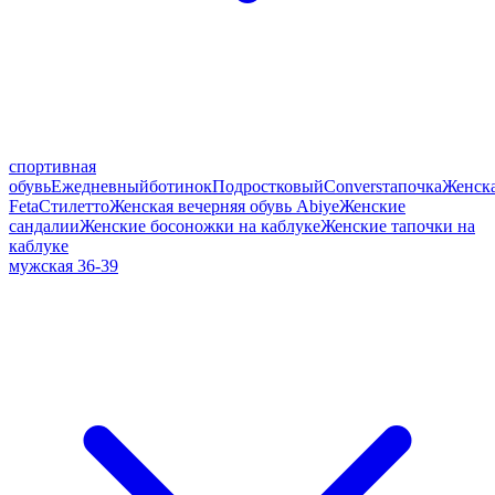
спортивная
обувь
Ежедневный
ботинок
Подростковый
Convers
тапочка
Женск
Feta
Стилетто
Женская вечерняя обувь Abiye
Женские
сандалии
Женские босоножки на каблуке
Женские тапочки на
каблуке
мужская 36-39