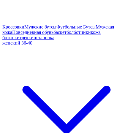
Кроссовки
Мужские бутсы
Футбольные Бутсы
Мужская
кожа
Повседневная обувь
баскетбол
ботинки
кожа
ботинки
треккинг
тапочка
женский 36-40