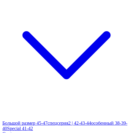
Большой размер 45-47
спецсерия2 | 42-43-44
особенный 38-39-
40
Special 41-42