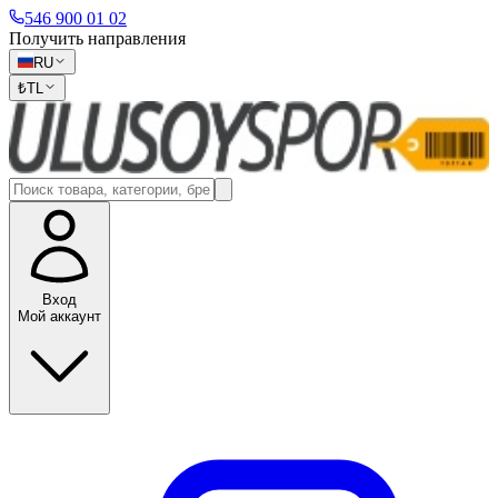
546 900 01 02
Получить направления
RU
₺
TL
Вход
Мой аккаунт