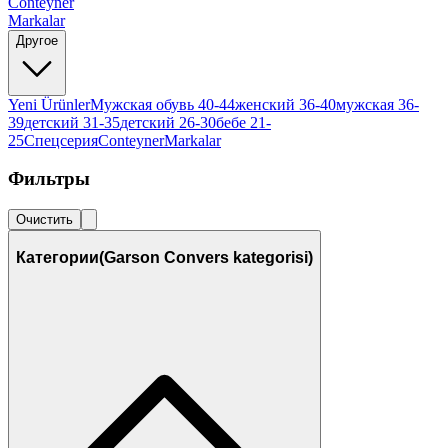
Conteyner
Markalar
Другое
Yeni Ürünler
Мужская обувь 40-44
женский 36-40
мужская 36-
39
детский 31-35
детский 26-30
бебе 21-
25
Спецсерия
Conteyner
Markalar
Фильтры
Очистить
Категории
(Garson Convers kategorisi)