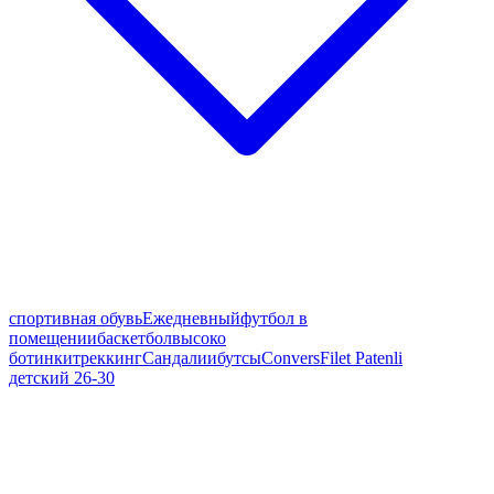
спортивная обувь
Ежедневный
футбол в
помещении
баскетбол
высоко
ботинки
треккинг
Сандалии
бутсы
Convers
Filet Patenli
детский 26-30