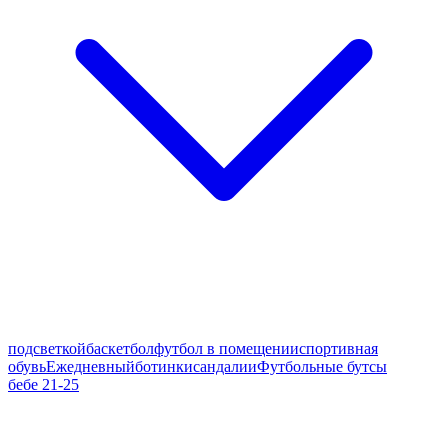
подсветкой
баскетбол
футбол в помещении
спортивная
обувь
Ежедневный
ботинки
сандалии
Футбольные бутсы
бебе 21-25