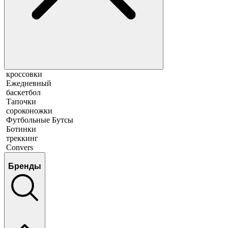
кроссовки
Ежедневный
баскетбол
Тапочки
сороконожки
Футбольные Бутсы
Ботинки
треккинг
Convers
Бренды