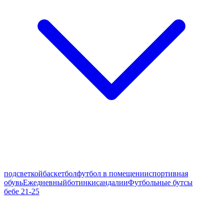
подсветкой
баскетбол
футбол в помещении
спортивная
обувь
Ежедневный
ботинки
сандалии
Футбольные бутсы
бебе 21-25