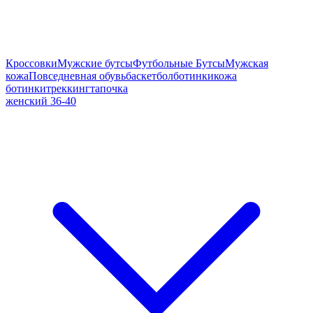
Кроссовки
Мужские бутсы
Футбольные Бутсы
Мужская
кожа
Повседневная обувь
баскетбол
ботинки
кожа
ботинки
треккинг
тапочка
женский 36-40