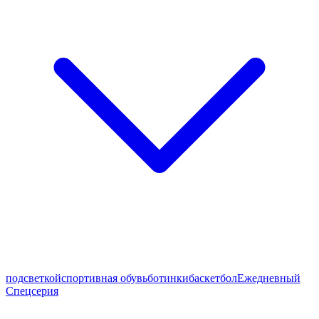
подсветкой
спортивная обувь
ботинки
баскетбол
Ежедневный
Спецсерия