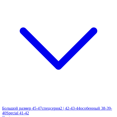
Большой размер 45-47
спецсерия2 | 42-43-44
особенный 38-39-
40
Special 41-42