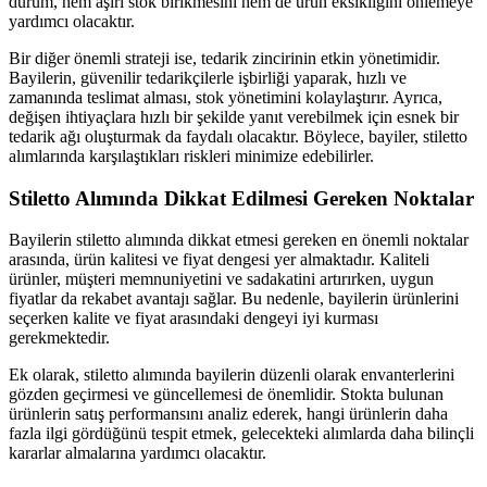
durum, hem aşırı stok birikmesini hem de ürün eksikliğini önlemeye
yardımcı olacaktır.
Bir diğer önemli strateji ise, tedarik zincirinin etkin yönetimidir.
Bayilerin, güvenilir tedarikçilerle işbirliği yaparak, hızlı ve
zamanında teslimat alması, stok yönetimini kolaylaştırır. Ayrıca,
değişen ihtiyaçlara hızlı bir şekilde yanıt verebilmek için esnek bir
tedarik ağı oluşturmak da faydalı olacaktır. Böylece, bayiler, stiletto
alımlarında karşılaştıkları riskleri minimize edebilirler.
Stiletto Alımında Dikkat Edilmesi Gereken Noktalar
Bayilerin stiletto alımında dikkat etmesi gereken en önemli noktalar
arasında, ürün kalitesi ve fiyat dengesi yer almaktadır. Kaliteli
ürünler, müşteri memnuniyetini ve sadakatini artırırken, uygun
fiyatlar da rekabet avantajı sağlar. Bu nedenle, bayilerin ürünlerini
seçerken kalite ve fiyat arasındaki dengeyi iyi kurması
gerekmektedir.
Ek olarak, stiletto alımında bayilerin düzenli olarak envanterlerini
gözden geçirmesi ve güncellemesi de önemlidir. Stokta bulunan
ürünlerin satış performansını analiz ederek, hangi ürünlerin daha
fazla ilgi gördüğünü tespit etmek, gelecekteki alımlarda daha bilinçli
kararlar almalarına yardımcı olacaktır.