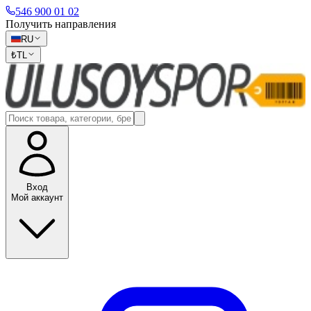
546 900 01 02
Получить направления
RU
₺
TL
Вход
Мой аккаунт