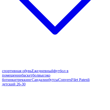
спортивная обувь
Ежедневный
футбол в
помещении
баскетбол
высоко
ботинки
треккинг
Сандалии
бутсы
Convers
Filet Patenli
детский 26-30