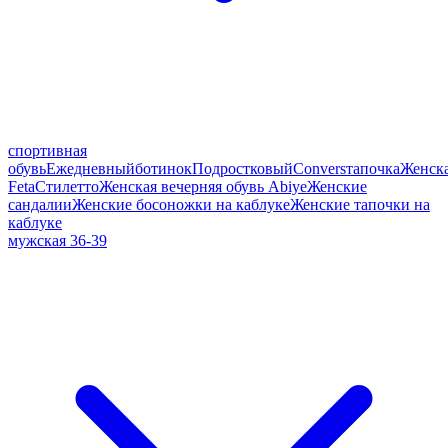
спортивная
обувь
Ежедневный
ботинок
Подростковый
Convers
тапочка
Женск
Feta
Стилетто
Женская вечерняя обувь Abiye
Женские
сандалии
Женские босоножки на каблуке
Женские тапочки на
каблуке
мужская 36-39