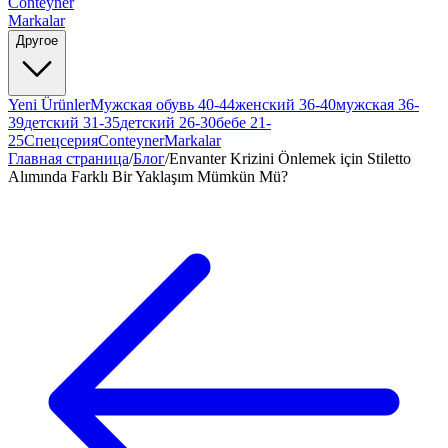
Conteyner
Markalar
Другое
Yeni Ürünler
Мужская обувь 40-44
женский 36-40
мужская 36-
39
детский 31-35
детский 26-30
бебе 21-
25
Спецсерия
Conteyner
Markalar
Главная страница
/
Блог
/
Envanter Krizini Önlemek için Stiletto
Alımında Farklı Bir Yaklaşım Mümkün Mü?