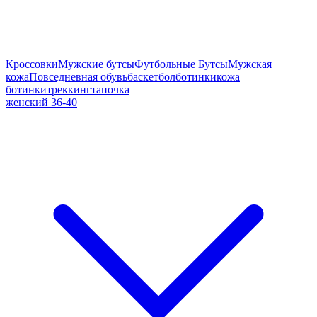
Кроссовки
Мужские бутсы
Футбольные Бутсы
Мужская
кожа
Повседневная обувь
баскетбол
ботинки
кожа
ботинки
треккинг
тапочка
женский 36-40