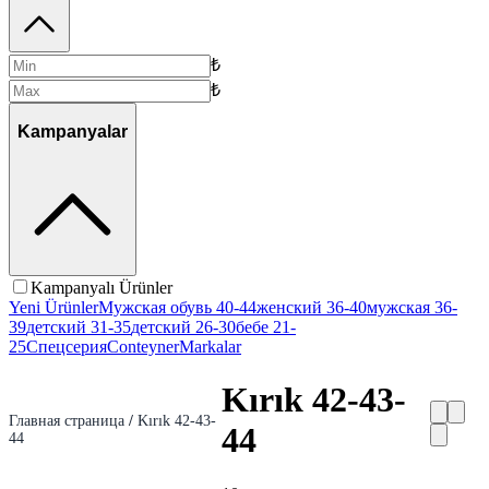
₺
₺
Kampanyalar
Kampanyalı Ürünler
Yeni Ürünler
Мужская обувь 40-44
женский 36-40
мужская 36-
39
детский 31-35
детский 26-30
бебе 21-
25
Спецсерия
Conteyner
Markalar
Kırık 42-43-
Главная страница
/
Kırık 42-43-
44
44