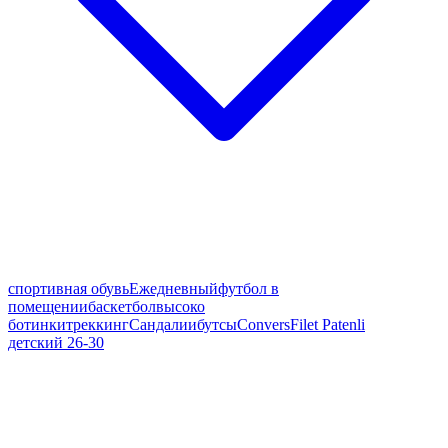
спортивная обувь
Ежедневный
футбол в
помещении
баскетбол
высоко
ботинки
треккинг
Сандалии
бутсы
Convers
Filet Patenli
детский 26-30