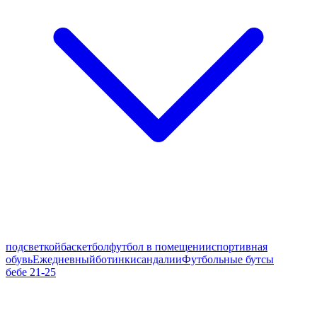
подсветкой
баскетбол
футбол в помещении
спортивная
обувь
Ежедневный
ботинки
сандалии
Футбольные бутсы
бебе 21-25