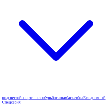
подсветкой
спортивная обувь
ботинки
баскетбол
Ежедневный
Спецсерия