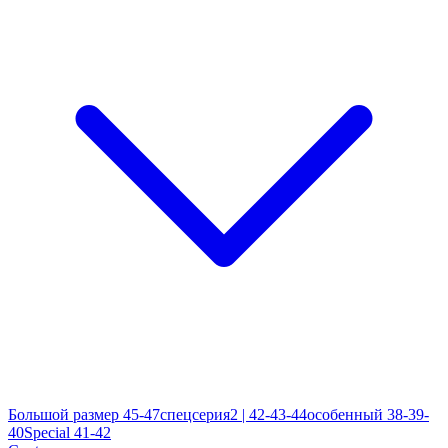
Большой размер 45-47
спецсерия2 | 42-43-44
особенный 38-39-
40
Special 41-42