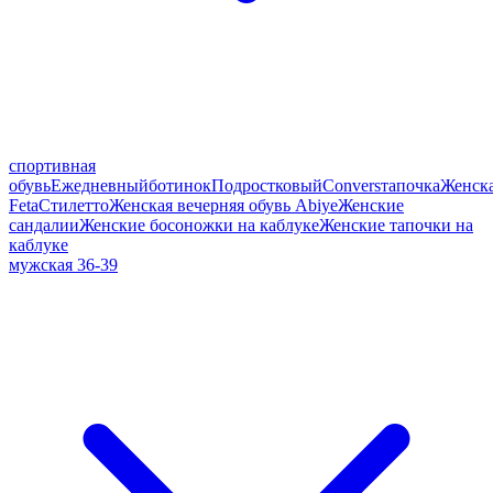
спортивная
обувь
Ежедневный
ботинок
Подростковый
Convers
тапочка
Женск
Feta
Стилетто
Женская вечерняя обувь Abiye
Женские
сандалии
Женские босоножки на каблуке
Женские тапочки на
каблуке
мужская 36-39