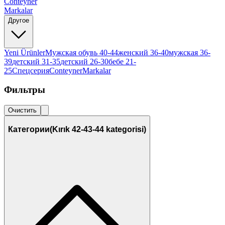
Conteyner
Markalar
Другое
Yeni Ürünler
Мужская обувь 40-44
женский 36-40
мужская 36-
39
детский 31-35
детский 26-30
бебе 21-
25
Спецсерия
Conteyner
Markalar
Фильтры
Очистить
Категории
(Kırık 42-43-44 kategorisi)