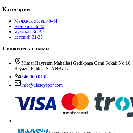
Категории
Мужская обувь 40-44
женский 36-40
мужская 36-39
детский 31-35
Свяжитесь с нами
Mimar Hayrettin Mahallesi Gedikpaşa Cami Sokak No 16
Beyazıt, Fatih - İSTANBUL
546 900 01 02
info@ulusoyspor.com
E-commerce infrastructure prepared with