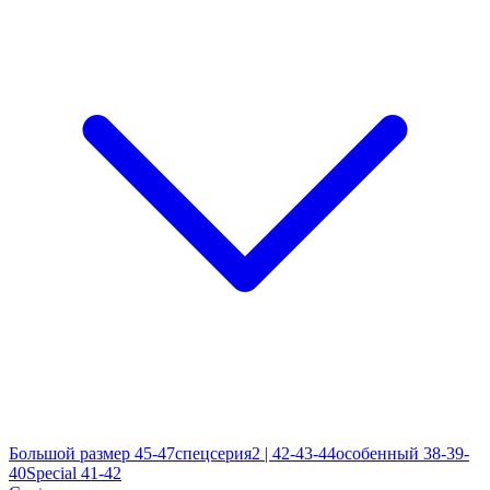
Большой размер 45-47
спецсерия2 | 42-43-44
особенный 38-39-
40
Special 41-42