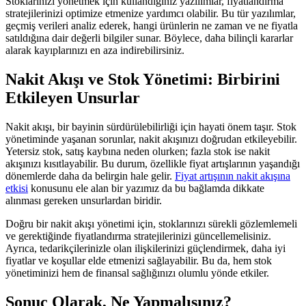
Stoklarınızı yönetmek için kullandığınız yazılımlar, fiyatlandırma
stratejilerinizi optimize etmenize yardımcı olabilir. Bu tür yazılımlar,
geçmiş verileri analiz ederek, hangi ürünlerin ne zaman ve ne fiyatla
satıldığına dair değerli bilgiler sunar. Böylece, daha bilinçli kararlar
alarak kayıplarınızı en aza indirebilirsiniz.
Nakit Akışı ve Stok Yönetimi: Birbirini
Etkileyen Unsurlar
Nakit akışı, bir bayinin sürdürülebilirliği için hayati önem taşır. Stok
yönetiminde yaşanan sorunlar, nakit akışınızı doğrudan etkileyebilir.
Yetersiz stok, satış kaybına neden olurken; fazla stok ise nakit
akışınızı kısıtlayabilir. Bu durum, özellikle fiyat artışlarının yaşandığı
dönemlerde daha da belirgin hale gelir.
Fiyat artışının nakit akışına
etkisi
konusunu ele alan bir yazımız da bu bağlamda dikkate
alınması gereken unsurlardan biridir.
Doğru bir nakit akışı yönetimi için, stoklarınızı sürekli gözlemlemeli
ve gerektiğinde fiyatlandırma stratejilerinizi güncellemelisiniz.
Ayrıca, tedarikçilerinizle olan ilişkilerinizi güçlendirmek, daha iyi
fiyatlar ve koşullar elde etmenizi sağlayabilir. Bu da, hem stok
yönetiminizi hem de finansal sağlığınızı olumlu yönde etkiler.
Sonuç Olarak, Ne Yapmalısınız?