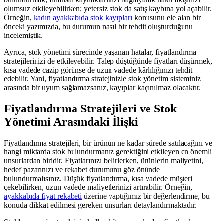
olumsuz etkileyebilirken; yetersiz stok da satış kaybına yol açabilir.
Örneğin,
kadın ayakkabıda stok kayıpları
konusunu ele alan bir
önceki yazımızda, bu durumun nasıl bir tehdit oluşturduğunu
incelemiştik.
Ayrıca, stok yönetimi sürecinde yaşanan hatalar, fiyatlandırma
stratejilerinizi de etkileyebilir. Talep düştüğünde fiyatları düşürmek,
kısa vadede cazip görünse de uzun vadede kârlılığınızı tehdit
edebilir. Yani, fiyatlandırma stratejinizle stok yönetim sisteminiz
arasında bir uyum sağlamazsanız, kayıplar kaçınılmaz olacaktır.
Fiyatlandırma Stratejileri ve Stok
Yönetimi Arasındaki İlişki
Fiyatlandırma stratejileri, bir ürünün ne kadar sürede satılacağını ve
hangi miktarda stok bulundurmanız gerektiğini etkileyen en önemli
unsurlardan biridir. Fiyatlarınızı belirlerken, ürünlerin maliyetini,
hedef pazarınızı ve rekabet durumunu göz önünde
bulundurmalısınız. Düşük fiyatlandırma, kısa vadede müşteri
çekebilirken, uzun vadede maliyetlerinizi artırabilir. Örneğin,
ayakkabıda fiyat rekabeti
üzerine yaptığımız bir değerlendirme, bu
konuda dikkat edilmesi gereken unsurları detaylandırmaktadır.