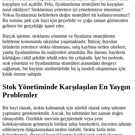
kayıplara yol açabilir. Peki, fiyatlandırma stratejileri bu kayıpları
nasıl etkiliyor? Stoklarınızı yeterince iyi yönetemiyor musunuz?
Yoksa fiyatlarınızı belirlerken doğru stratejileri mi kullanıyorsunuz?
Bu sorular, pek çok bayi için geçerlidir ve çoğu zaman görmezden
gelinen bir gerçekliğe işaret eder.
Birçok işletme, stoklarını yönetme ve fiyatlama stratejilerini
belirleme konusunda sıkıntılar yaşamaktadır. İhtiyaç duyulan
ürünlerin yeterince stokta olmaması, satış kaybına neden olurken;
yanlış fiyatlandırma da maliyetleri artırabilir. Bu durum, bayilerin
kârlılığını ciddi şekilde tehdit eden bir çelişkidir. İşte bu nedenle,
stok yönetimi ve fiyatlandırma stratejileri arasındaki dengeyi
sağlamak, bir bayinin sürdürülebilir bir iş modeli oluşturması için
kritik öneme sahiptir.
Stok Yönetiminde Karşılaşılan En Yaygın
Problemler
Bir bayi olarak, stokta kalmamak için sürekli olarak talep tahmini
yapmanız gerekmektedir. Ancak, bu tahminler her zaman doğru
olmayabilir. Özellikle mevsim geçişlerinde veya yeni
koleksiyonların gelmesiyle birlikte talep hareketleri, önceden tahmin
edilemeyen dalgalanmalara neden olabilir. Stokta fazla ürün
bulundurmak, finansal kaynaklarınızı bağlayarak nakit akışınızı