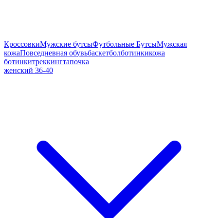
Кроссовки
Мужские бутсы
Футбольные Бутсы
Мужская
кожа
Повседневная обувь
баскетбол
ботинки
кожа
ботинки
треккинг
тапочка
женский 36-40