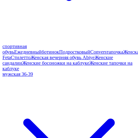
спортивная
обувь
Ежедневный
ботинок
Подростковый
Convers
тапочка
Женск
Feta
Стилетто
Женская вечерняя обувь Abiye
Женские
сандалии
Женские босоножки на каблуке
Женские тапочки на
каблуке
мужская 36-39