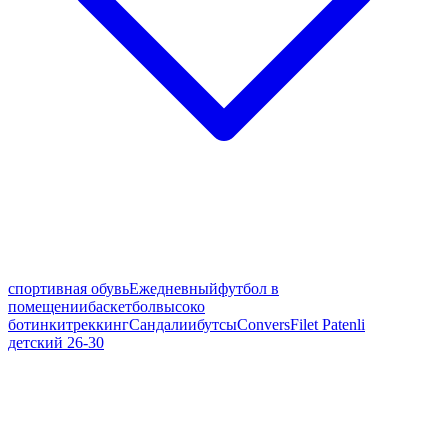
спортивная обувь
Ежедневный
футбол в
помещении
баскетбол
высоко
ботинки
треккинг
Сандалии
бутсы
Convers
Filet Patenli
детский 26-30