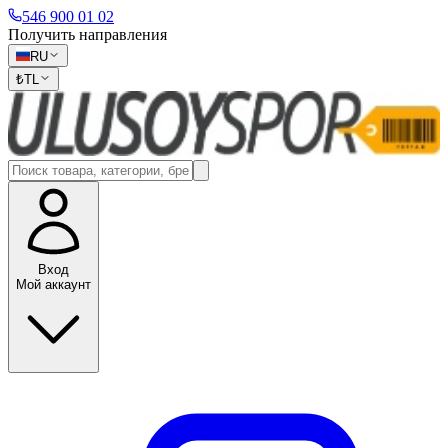
546 900 01 02
Получить направления
RU
₺
TL
Вход
Мой аккаунт