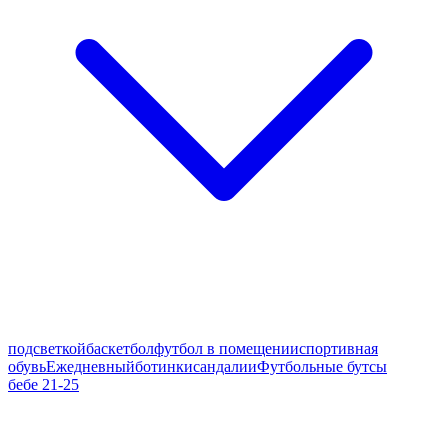
подсветкой
баскетбол
футбол в помещении
спортивная
обувь
Ежедневный
ботинки
сандалии
Футбольные бутсы
бебе 21-25