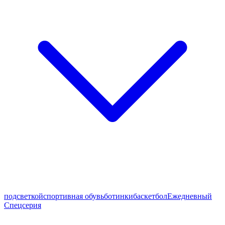
подсветкой
спортивная обувь
ботинки
баскетбол
Ежедневный
Спецсерия