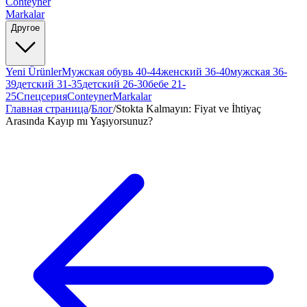
Conteyner
Markalar
Другое
Yeni Ürünler
Мужская обувь 40-44
женский 36-40
мужская 36-
39
детский 31-35
детский 26-30
бебе 21-
25
Спецсерия
Conteyner
Markalar
Главная страница
/
Блог
/
Stokta Kalmayın: Fiyat ve İhtiyaç
Arasında Kayıp mı Yaşıyorsunuz?