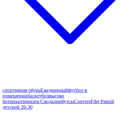
спортивная обувь
Ежедневный
футбол в
помещении
баскетбол
высоко
ботинки
треккинг
Сандалии
бутсы
Convers
Filet Patenli
детский 26-30