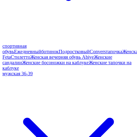
спортивная
обувь
Ежедневный
ботинок
Подростковый
Convers
тапочка
Женск
Feta
Стилетто
Женская вечерняя обувь Abiye
Женские
сандалии
Женские босоножки на каблуке
Женские тапочки на
каблуке
мужская 36-39