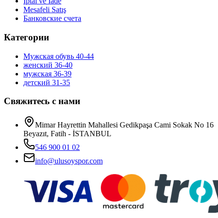
İptal ve İade
Mesafeli Satış
Банковские счета
Категории
Мужская обувь 40-44
женский 36-40
мужская 36-39
детский 31-35
Свяжитесь с нами
Mimar Hayrettin Mahallesi Gedikpaşa Cami Sokak No 16
Beyazıt, Fatih - İSTANBUL
546 900 01 02
info@ulusoyspor.com