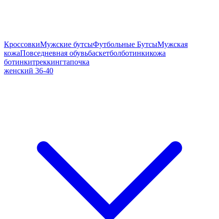
Кроссовки
Мужские бутсы
Футбольные Бутсы
Мужская
кожа
Повседневная обувь
баскетбол
ботинки
кожа
ботинки
треккинг
тапочка
женский 36-40