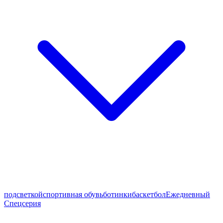
подсветкой
спортивная обувь
ботинки
баскетбол
Ежедневный
Спецсерия