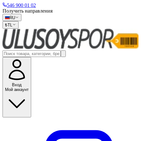
546 900 01 02
Получить направления
RU
₺
TL
Вход
Мой аккаунт