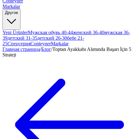
Conteyner
Markalar
Другое
Yeni Ürünler
Мужская обувь 40-44
женский 36-40
мужская 36-
39
детский 31-35
детский 26-30
бебе 21-
25
Спецсерия
Conteyner
Markalar
Главная страница
/
Блог
/
Toptan Ayakkabı Alımında Başarı İçin 5
Strateji