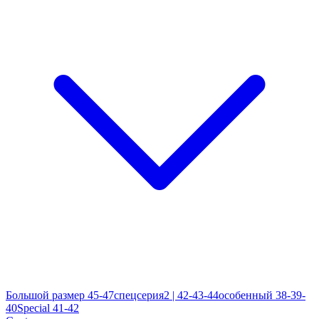
Большой размер 45-47
спецсерия2 | 42-43-44
особенный 38-39-
40
Special 41-42