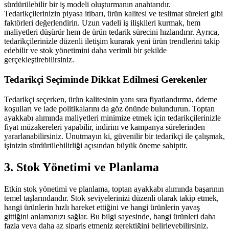
sürdürülebilir bir iş modeli oluşturmanın anahtarıdır.
Tedarikçilerinizin piyasa itibarı, ürün kalitesi ve teslimat süreleri gibi
faktörleri değerlendirin. Uzun vadeli iş ilişkileri kurmak, hem
maliyetleri düşürür hem de ürün tedarik sürecini hızlandırır. Ayrıca,
tedarikçilerinizle düzenli iletişim kurarak yeni ürün trendlerini takip
edebilir ve stok yönetimini daha verimli bir şekilde
gerçekleştirebilirsiniz.
Tedarikçi Seçiminde Dikkat Edilmesi Gerekenler
Tedarikçi seçerken, ürün kalitesinin yanı sıra fiyatlandırma, ödeme
koşulları ve iade politikalarını da göz önünde bulundurun. Toptan
ayakkabı alımında maliyetleri minimize etmek için tedarikçilerinizle
fiyat müzakereleri yapabilir, indirim ve kampanya sürelerinden
yararlanabilirsiniz. Unutmayın ki, güvenilir bir tedarikçi ile çalışmak,
işinizin sürdürülebilirliği açısından büyük öneme sahiptir.
3. Stok Yönetimi ve Planlama
Etkin stok yönetimi ve planlama, toptan ayakkabı alımında başarının
temel taşlarındandır. Stok seviyelerinizi düzenli olarak takip etmek,
hangi ürünlerin hızlı hareket ettiğini ve hangi ürünlerin yavaş
gittiğini anlamanızı sağlar. Bu bilgi sayesinde, hangi ürünleri daha
fazla veya daha az sipariş etmeniz gerektiğini belirleyebilirsiniz.