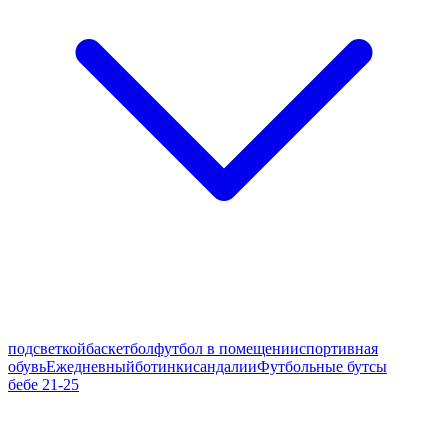
подсветкой
баскетбол
футбол в помещении
спортивная
обувь
Ежедневный
ботинки
сандалии
Футбольные бутсы
бебе 21-25