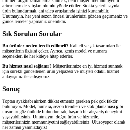
ürünleri doğru zamanlarda sunmak, hem müşteri memnuniyetini
artırır hem de satışları olumlu yönde etkiler. Stokta yeterli sayıda
ürün bulundurmak, ani talep artışlarında işinizi kurtarabilir.
Unutmayın, her yeni sezon öncesi ürünlerinizi gözden geçirmeniz ve
güncellemeler yapmanız önemlidir.
Sık Sorulan Sorular
Bu ürünler neden tercih edilmeli?
Kaliteli ve şık tasarımları ile
müşterilerin ilgisini çeker. Ayrıca, geniş model ve numara
seçenekleri ile her kitleye hitap ederler.
Bu hizmet nasıl sağlanır?
Müşterilerimize en iyi hizmeti sunmak
için sürekli güncellenen ürün yelpazesi ve müşteri odaklı hizmet
anlayışımız ile çalışıyoruz.
Sonuç
Toptan ayakkabı alırken dikkat etmeniz gereken pek çok faktör
bulunuyor. Model, numara, sezon trendleri ve stok planlaması gibi
unsurları göz önünde bulundurarak, başarılı bir alışveriş deneyimi
yaşayabilirsiniz. Unutmayın, doğru ürün ve hizmetle,
müşterilerinizin memnuniyetini sağlayabilirsiniz. Ulusoyspor olarak
her zaman yanınızdayız!