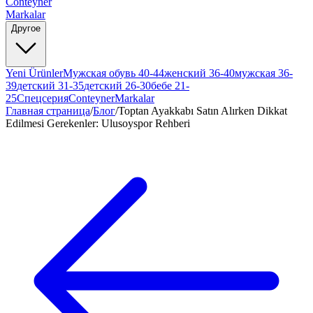
Conteyner
Markalar
Другое
Yeni Ürünler
Мужская обувь 40-44
женский 36-40
мужская 36-
39
детский 31-35
детский 26-30
бебе 21-
25
Спецсерия
Conteyner
Markalar
Главная страница
/
Блог
/
Toptan Ayakkabı Satın Alırken Dikkat
Edilmesi Gerekenler: Ulusoyspor Rehberi