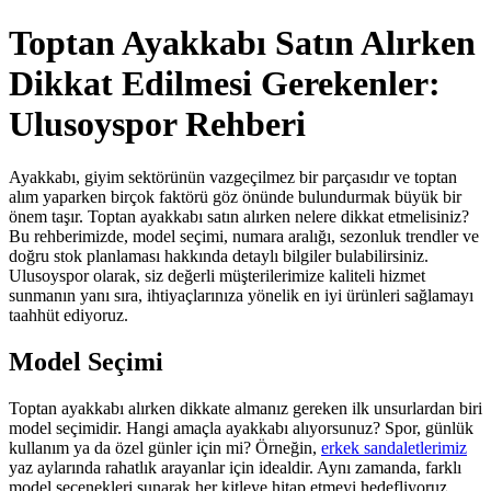
Toptan Ayakkabı Satın Alırken
Dikkat Edilmesi Gerekenler:
Ulusoyspor Rehberi
Ayakkabı, giyim sektörünün vazgeçilmez bir parçasıdır ve toptan
alım yaparken birçok faktörü göz önünde bulundurmak büyük bir
önem taşır. Toptan ayakkabı satın alırken nelere dikkat etmelisiniz?
Bu rehberimizde, model seçimi, numara aralığı, sezonluk trendler ve
doğru stok planlaması hakkında detaylı bilgiler bulabilirsiniz.
Ulusoyspor olarak, siz değerli müşterilerimize kaliteli hizmet
sunmanın yanı sıra, ihtiyaçlarınıza yönelik en iyi ürünleri sağlamayı
taahhüt ediyoruz.
Model Seçimi
Toptan ayakkabı alırken dikkate almanız gereken ilk unsurlardan biri
model seçimidir. Hangi amaçla ayakkabı alıyorsunuz? Spor, günlük
kullanım ya da özel günler için mi? Örneğin,
erkek sandaletlerimiz
yaz aylarında rahatlık arayanlar için idealdir. Aynı zamanda, farklı
model seçenekleri sunarak her kitleye hitap etmeyi hedefliyoruz.