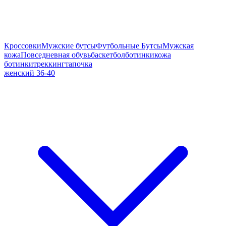
Кроссовки
Мужские бутсы
Футбольные Бутсы
Мужская
кожа
Повседневная обувь
баскетбол
ботинки
кожа
ботинки
треккинг
тапочка
женский 36-40