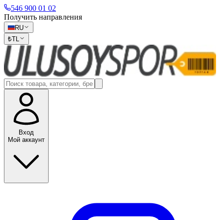
546 900 01 02
Получить направления
RU
₺
TL
Вход
Мой аккаунт