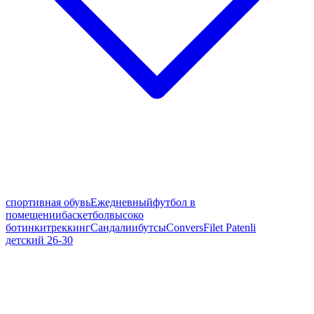
спортивная обувь
Ежедневный
футбол в
помещении
баскетбол
высоко
ботинки
треккинг
Сандалии
бутсы
Convers
Filet Patenli
детский 26-30