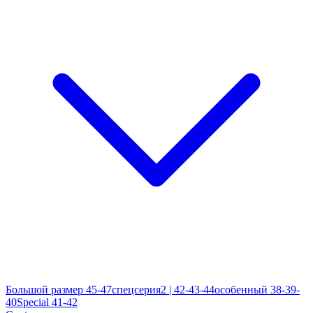
Большой размер 45-47
спецсерия2 | 42-43-44
особенный 38-39-
40
Special 41-42