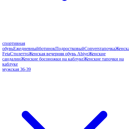
спортивная
обувь
Ежедневный
ботинок
Подростковый
Convers
тапочка
Женск
Feta
Стилетто
Женская вечерняя обувь Abiye
Женские
сандалии
Женские босоножки на каблуке
Женские тапочки на
каблуке
мужская 36-39