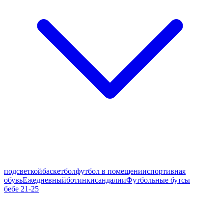
подсветкой
баскетбол
футбол в помещении
спортивная
обувь
Ежедневный
ботинки
сандалии
Футбольные бутсы
бебе 21-25