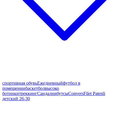
спортивная обувь
Ежедневный
футбол в
помещении
баскетбол
высоко
ботинки
треккинг
Сандалии
бутсы
Convers
Filet Patenli
детский 26-30