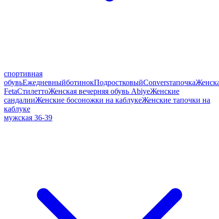
спортивная
обувь
Ежедневный
ботинок
Подростковый
Convers
тапочка
Женск
Feta
Стилетто
Женская вечерняя обувь Abiye
Женские
сандалии
Женские босоножки на каблуке
Женские тапочки на
каблуке
мужская 36-39