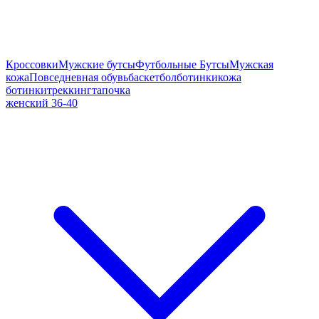
Кроссовки
Мужские бутсы
Футбольные Бутсы
Мужская
кожа
Повседневная обувь
баскетбол
ботинки
кожа
ботинки
треккинг
тапочка
женский 36-40