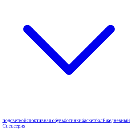
подсветкой
спортивная обувь
ботинки
баскетбол
Ежедневный
Спецсерия