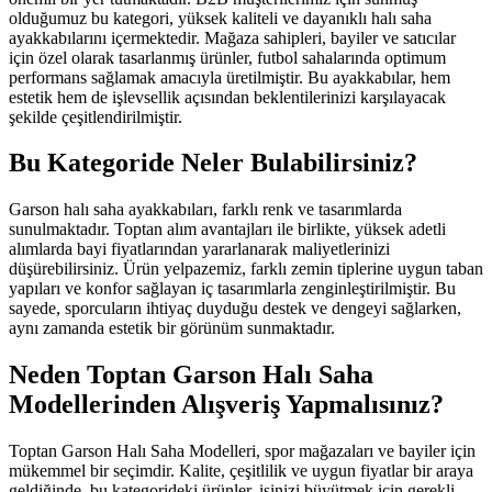
olduğumuz bu kategori, yüksek kaliteli ve dayanıklı halı saha
ayakkabılarını içermektedir. Mağaza sahipleri, bayiler ve satıcılar
için özel olarak tasarlanmış ürünler, futbol sahalarında optimum
performans sağlamak amacıyla üretilmiştir. Bu ayakkabılar, hem
estetik hem de işlevsellik açısından beklentilerinizi karşılayacak
şekilde çeşitlendirilmiştir.
Bu Kategoride Neler Bulabilirsiniz?
Garson halı saha ayakkabıları, farklı renk ve tasarımlarda
sunulmaktadır. Toptan alım avantajları ile birlikte, yüksek adetli
alımlarda bayi fiyatlarından yararlanarak maliyetlerinizi
düşürebilirsiniz. Ürün yelpazemiz, farklı zemin tiplerine uygun taban
yapıları ve konfor sağlayan iç tasarımlarla zenginleştirilmiştir. Bu
sayede, sporcuların ihtiyaç duyduğu destek ve dengeyi sağlarken,
aynı zamanda estetik bir görünüm sunmaktadır.
Neden Toptan Garson Halı Saha
Modellerinden Alışveriş Yapmalısınız?
Toptan Garson Halı Saha Modelleri, spor mağazaları ve bayiler için
mükemmel bir seçimdir. Kalite, çeşitlilik ve uygun fiyatlar bir araya
geldiğinde, bu kategorideki ürünler, işinizi büyütmek için gerekli