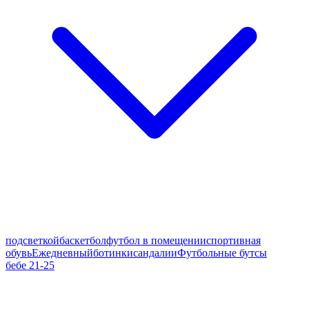
подсветкой
баскетбол
футбол в помещении
спортивная
обувь
Ежедневный
ботинки
сандалии
Футбольные бутсы
бебе 21-25