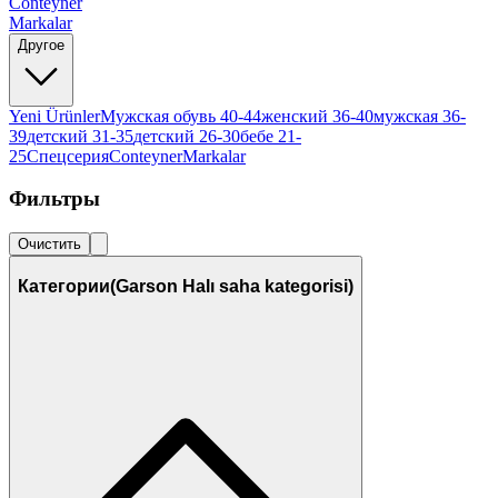
Conteyner
Markalar
Другое
Yeni Ürünler
Мужская обувь 40-44
женский 36-40
мужская 36-
39
детский 31-35
детский 26-30
бебе 21-
25
Спецсерия
Conteyner
Markalar
Фильтры
Очистить
Категории
(Garson Halı saha kategorisi)