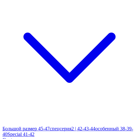
Большой размер 45-47
спецсерия2 | 42-43-44
особенный 38-39-
40
Special 41-42