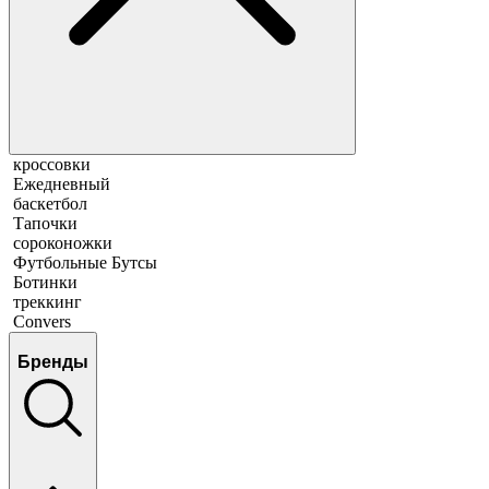
кроссовки
Ежедневный
баскетбол
Тапочки
сороконожки
Футбольные Бутсы
Ботинки
треккинг
Convers
Бренды