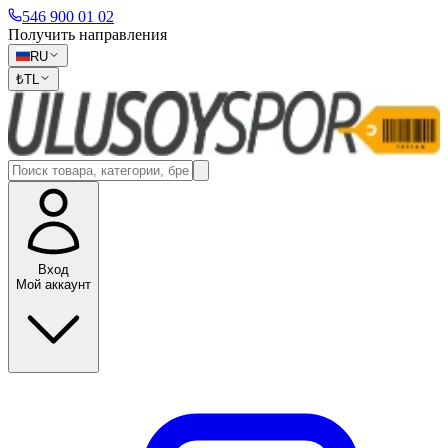
546 900 01 02
Получить направления
RU
₺
TL
Вход
Мой аккаунт