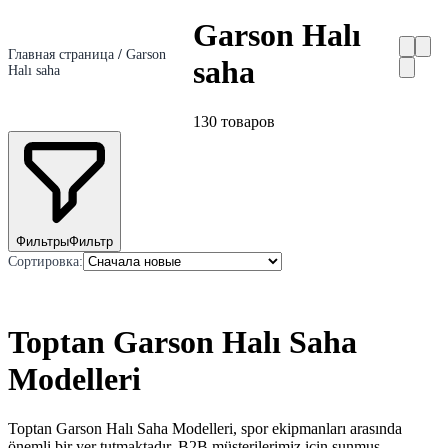
Garson Halı
Главная страница
/
Garson
saha
Halı saha
130
товаров
Фильтры
Фильтр
Сортировка
:
Toptan Garson Halı Saha
Modelleri
Toptan Garson Halı Saha Modelleri, spor ekipmanları arasında
önemli bir yer tutmaktadır. B2B müşterilerimiz için sunmuş