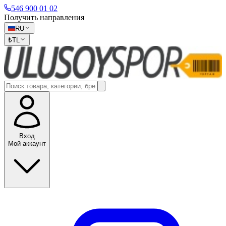
546 900 01 02
Получить направления
RU
₺
TL
Вход
Мой аккаунт