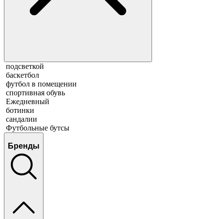
подсветкой
баскетбол
футбол в помещении
спортивная обувь
Ежедневный
ботинки
сандалии
Футбольные бутсы
Бренды