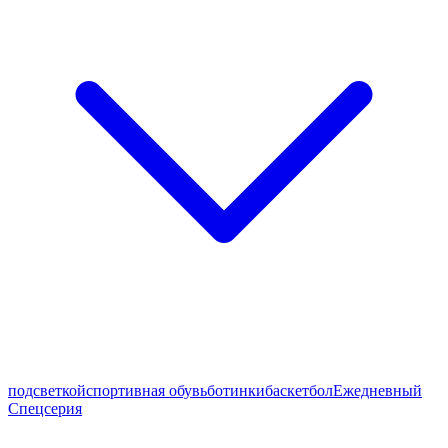
подсветкой
спортивная обувь
ботинки
баскетбол
Ежедневный
Спецсерия