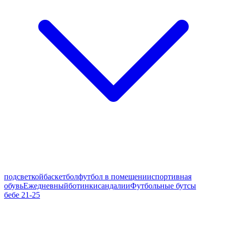
подсветкой
баскетбол
футбол в помещении
спортивная
обувь
Ежедневный
ботинки
сандалии
Футбольные бутсы
бебе 21-25