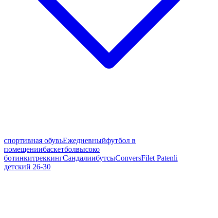
спортивная обувь
Ежедневный
футбол в
помещении
баскетбол
высоко
ботинки
треккинг
Сандалии
бутсы
Convers
Filet Patenli
детский 26-30