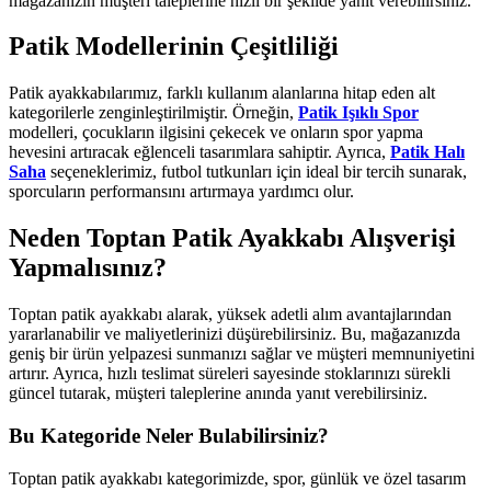
mağazanızın müşteri taleplerine hızlı bir şekilde yanıt verebilirsiniz.
Patik Modellerinin Çeşitliliği
Patik ayakkabılarımız, farklı kullanım alanlarına hitap eden alt
kategorilerle zenginleştirilmiştir. Örneğin,
Patik Işıklı Spor
modelleri, çocukların ilgisini çekecek ve onların spor yapma
hevesini artıracak eğlenceli tasarımlara sahiptir. Ayrıca,
Patik Halı
Saha
seçeneklerimiz, futbol tutkunları için ideal bir tercih sunarak,
sporcuların performansını artırmaya yardımcı olur.
Neden Toptan Patik Ayakkabı Alışverişi
Yapmalısınız?
Toptan patik ayakkabı alarak, yüksek adetli alım avantajlarından
yararlanabilir ve maliyetlerinizi düşürebilirsiniz. Bu, mağazanızda
geniş bir ürün yelpazesi sunmanızı sağlar ve müşteri memnuniyetini
artırır. Ayrıca, hızlı teslimat süreleri sayesinde stoklarınızı sürekli
güncel tutarak, müşteri taleplerine anında yanıt verebilirsiniz.
Bu Kategoride Neler Bulabilirsiniz?
Toptan patik ayakkabı kategorimizde, spor, günlük ve özel tasarım