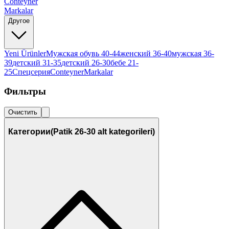
Conteyner
Markalar
Другое
Yeni Ürünler
Мужская обувь 40-44
женский 36-40
мужская 36-
39
детский 31-35
детский 26-30
бебе 21-
25
Спецсерия
Conteyner
Markalar
Фильтры
Очистить
Категории
(Patik 26-30 alt kategorileri)