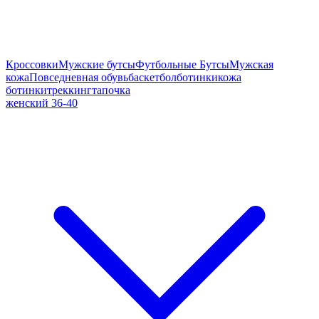
Кроссовки
Мужские бутсы
Футбольные Бутсы
Мужская
кожа
Повседневная обувь
баскетбол
ботинки
кожа
ботинки
треккинг
тапочка
женский 36-40