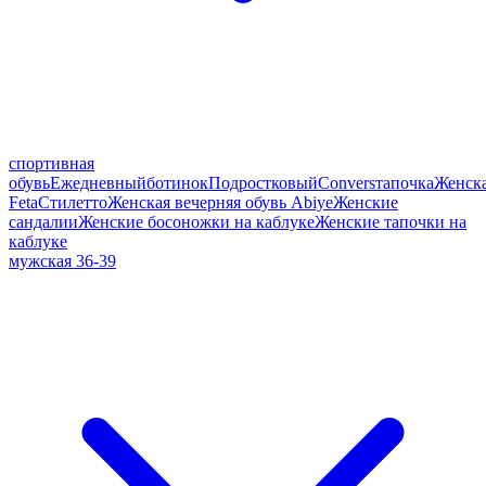
спортивная
обувь
Ежедневный
ботинок
Подростковый
Convers
тапочка
Женск
Feta
Стилетто
Женская вечерняя обувь Abiye
Женские
сандалии
Женские босоножки на каблуке
Женские тапочки на
каблуке
мужская 36-39