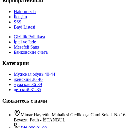
Корпоративный
Hakkımızda
İletişim
SSS
Bayi Listesi
Gizlilik Politikası
İptal ve İade
Mesafeli Satış
Банковские счета
Категории
Мужская обувь 40-44
женский 36-40
мужская 36-39
детский 31-35
Свяжитесь с нами
Mimar Hayrettin Mahallesi Gedikpaşa Cami Sokak No 16
Beyazıt, Fatih - İSTANBUL
546 900 01 02