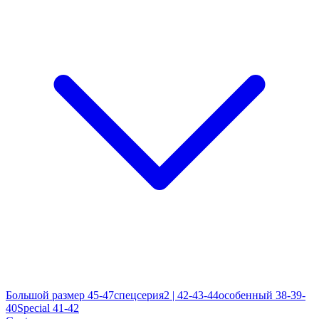
Большой размер 45-47
спецсерия2 | 42-43-44
особенный 38-39-
40
Special 41-42