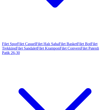
Filet Spor
Filet Casuel
Filet Halı Saha
Filet Basket
Filet Bot
Filet
Trekking
Filet Sandalet
Filet Krampon
Filet Convers
Filet Patenli
Patik 26-30