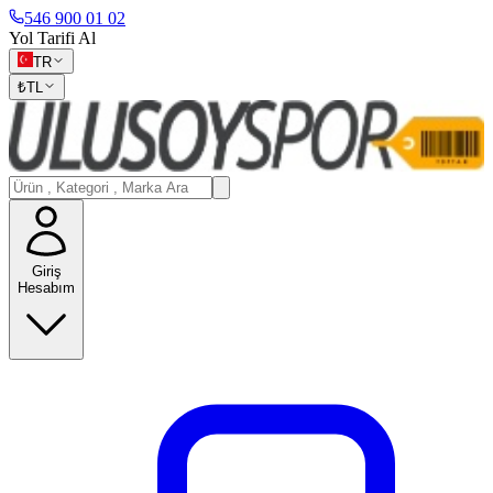
546 900 01 02
Yol Tarifi Al
TR
₺
TL
Giriş
Hesabım