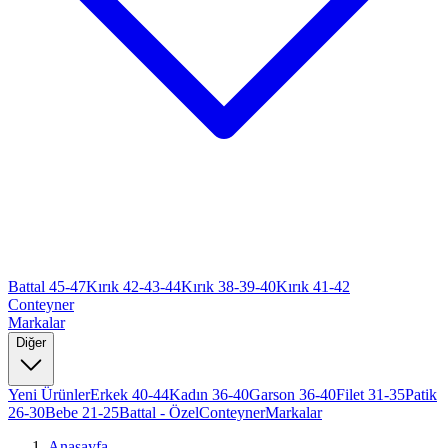
Battal 45-47
Kırık 42-43-44
Kırık 38-39-40
Kırık 41-42
Conteyner
Markalar
Diğer
Yeni Ürünler
Erkek 40-44
Kadın 36-40
Garson 36-40
Filet 31-35
Patik
26-30
Bebe 21-25
Battal - Özel
Conteyner
Markalar
Anasayfa