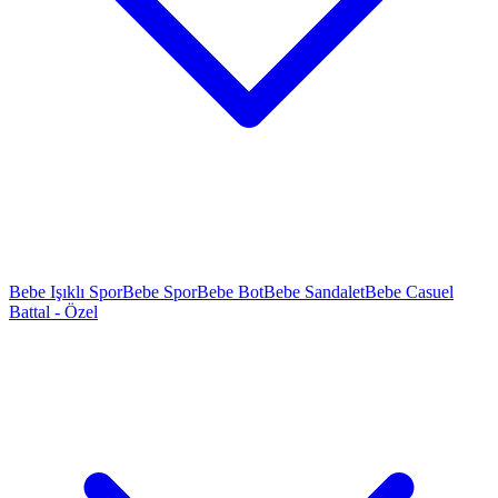
Bebe Işıklı Spor
Bebe Spor
Bebe Bot
Bebe Sandalet
Bebe Casuel
Battal - Özel