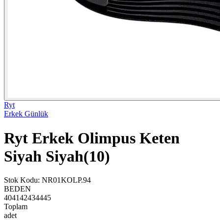
Ryt
Erkek Günlük
Ryt Erkek Olimpus Keten
Siyah Siyah(10)
Stok Kodu
:
NR01KOLP.94
BEDEN
40
41
42
43
44
45
Toplam
adet