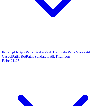
Patik Işıklı Spor
Patik Basket
Patik Halı Saha
Patik Spor
Patik
Casuel
Patik Bot
Patik Sandalet
Patik Krampon
Bebe 21-25