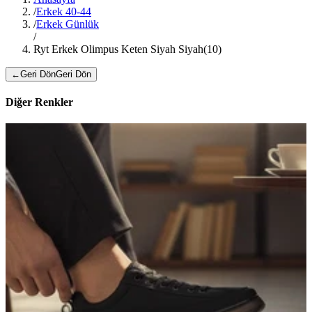
/
Erkek 40-44
/
Erkek Günlük
/
Ryt Erkek Olimpus Keten Siyah Siyah(10)
←
Geri Dön
Geri Dön
Diğer Renkler