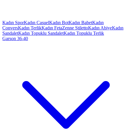
Kadın Spor
Kadın Casuel
Kadın Bot
Kadın Babet
Kadın
Convers
Kadın Terlik
Kadın Feta
Zenne Stiletto
Kadın Abiye
Kadın
Sandalet
Kadın Topuklu Sandalet
Kadın Topuklu Terlik
Garson 36-40