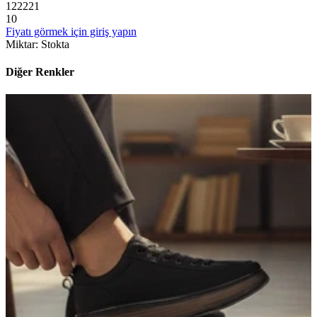
1
2
2
2
2
1
10
Fiyatı görmek için giriş yapın
Miktar
:
Stokta
Diğer Renkler