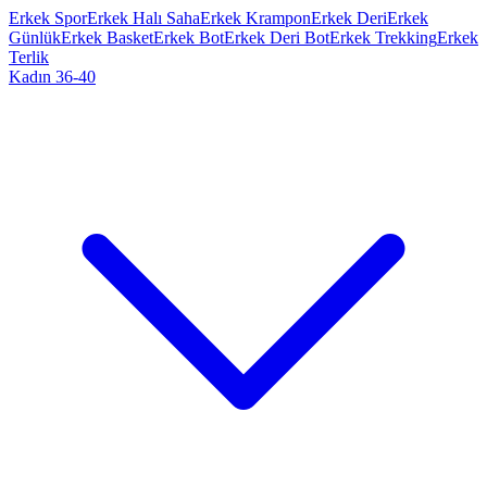
Erkek Spor
Erkek Halı Saha
Erkek Krampon
Erkek Deri
Erkek
Günlük
Erkek Basket
Erkek Bot
Erkek Deri Bot
Erkek Trekking
Erkek
Terlik
Kadın 36-40