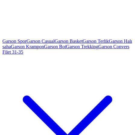
Garson Spor
Garson Casual
Garson Basket
Garson Terlik
Garson Halı
saha
Garson Krampon
Garson Bot
Garson Trekking
Garson Convers
Filet 31-35