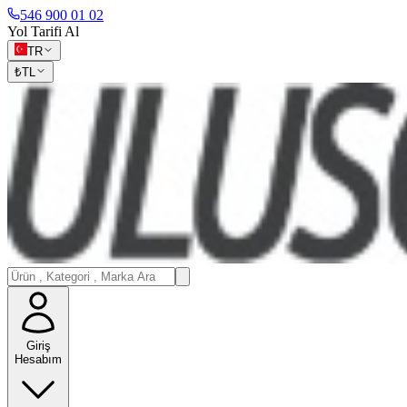
546 900 01 02
Yol Tarifi Al
TR
₺
TL
Giriş
Hesabım