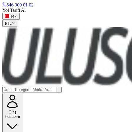
546 900 01 02
Yol Tarifi Al
TR
₺
TL
Giriş
Hesabım