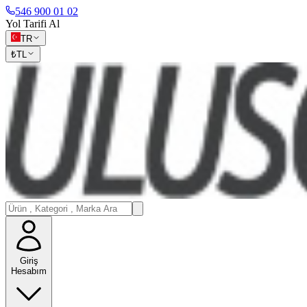
546 900 01 02
Yol Tarifi Al
TR
₺
TL
Giriş
Hesabım