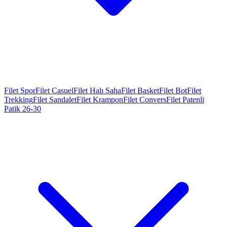
Filet Spor
Filet Casuel
Filet Halı Saha
Filet Basket
Filet Bot
Filet
Trekking
Filet Sandalet
Filet Krampon
Filet Convers
Filet Patenli
Patik 26-30