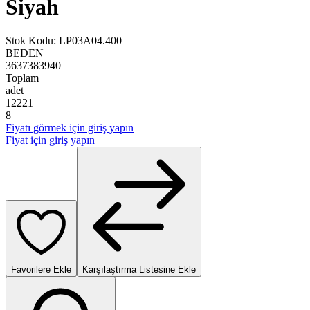
Siyah
Stok Kodu
:
LP03A04.400
BEDEN
36
37
38
39
40
Toplam
adet
1
2
2
2
1
8
Fiyatı görmek için giriş yapın
Fiyat için giriş yapın
Favorilere Ekle
Karşılaştırma Listesine Ekle