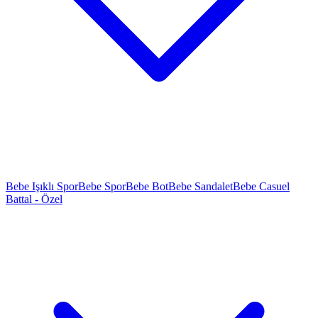
Bebe Işıklı Spor
Bebe Spor
Bebe Bot
Bebe Sandalet
Bebe Casuel
Battal - Özel