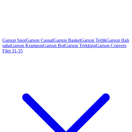
Garson Spor
Garson Casual
Garson Basket
Garson Terlik
Garson Halı
saha
Garson Krampon
Garson Bot
Garson Trekking
Garson Convers
Filet 31-35