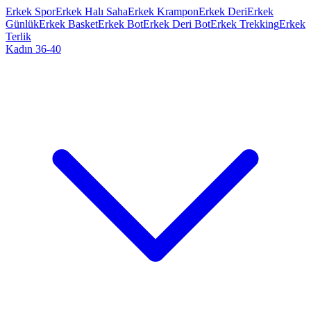
Erkek Spor
Erkek Halı Saha
Erkek Krampon
Erkek Deri
Erkek
Günlük
Erkek Basket
Erkek Bot
Erkek Deri Bot
Erkek Trekking
Erkek
Terlik
Kadın 36-40