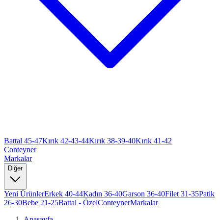
Battal 45-47
Kırık 42-43-44
Kırık 38-39-40
Kırık 41-42
Conteyner
Markalar
Diğer
Yeni Ürünler
Erkek 40-44
Kadın 36-40
Garson 36-40
Filet 31-35
Patik
26-30
Bebe 21-25
Battal - Özel
Conteyner
Markalar
Anasayfa