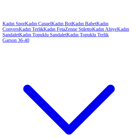
Kadın Spor
Kadın Casuel
Kadın Bot
Kadın Babet
Kadın
Convers
Kadın Terlik
Kadın Feta
Zenne Stiletto
Kadın Abiye
Kadın
Sandalet
Kadın Topuklu Sandalet
Kadın Topuklu Terlik
Garson 36-40