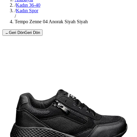
/
Kadın 36-40
/
Kadın Spor
/
Tempo Zenne 04 Anorak Siyah Siyah
←
Geri Dön
Geri Dön