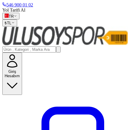
546 900 01 02
Yol Tarifi Al
TR
₺
TL
Giriş
Hesabım