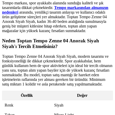
Tempo markası, spor ayakkabı alanında sunduğu kaliteli ve şık
tasarımlarla dikkat çekmektedir.
Tempo markasından almanızın
nedenleri
arasında, yenilikçi tasarım anlayışı ve kullanıcı odaklı
ürün geliştirme süreçleri yer almaktadır. Toptan Tempo Zenne 04
Anorak Siyah Siyah, kadın 36-40 beden aralığında sunulmasıyla
geniş bir müşteri kitlesine hitap ederken, toptan alım yapan
mağazalar için yüksek kazanç fırsatları sunmaktadır.
Neden Toptan Tempo Zenne 04 Anorak Siyah
Siyah'ı Tercih Etmelisiniz?
Toptan Tempo Zenne 04 Anorak Siyah Siyah, modern tasarımı ve
fonksiyonelliği ile dikkat çekmektedir. Spor ayakkabılar, hem
günlük kullanım hem de spor aktiviteleri için ideal bir tercih olmanın
yanı sıra, toptan alım yapan bayiler için de yüksek kazanç fırsatları
sunmaktadır. Bu model, toptan satış mantığı ile hareket eden
işletmelerin raflarında yer alması gereken bir üründür. Minimum
satış miktarı 1 kolidir ve asla perakende satış yapılmamaktadır.
Özellik
Değer
Renk
Siyah
Taban
Micro Light