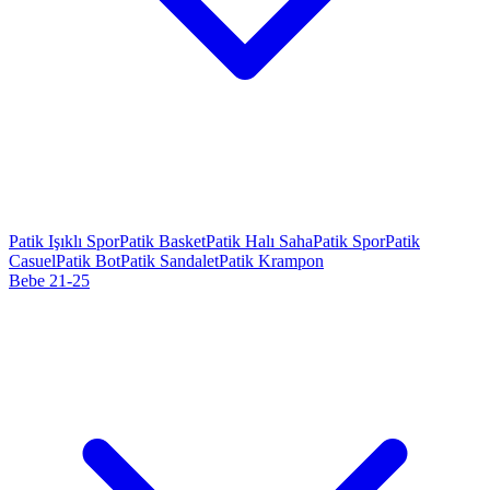
Patik Işıklı Spor
Patik Basket
Patik Halı Saha
Patik Spor
Patik
Casuel
Patik Bot
Patik Sandalet
Patik Krampon
Bebe 21-25