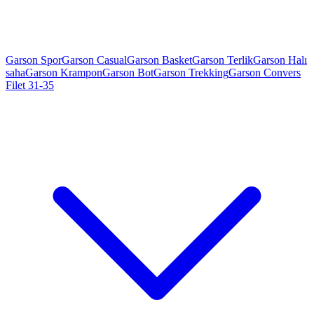
Garson Spor
Garson Casual
Garson Basket
Garson Terlik
Garson Halı
saha
Garson Krampon
Garson Bot
Garson Trekking
Garson Convers
Filet 31-35