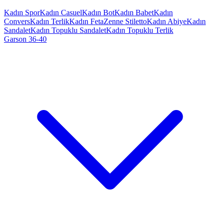
Kadın Spor
Kadın Casuel
Kadın Bot
Kadın Babet
Kadın
Convers
Kadın Terlik
Kadın Feta
Zenne Stiletto
Kadın Abiye
Kadın
Sandalet
Kadın Topuklu Sandalet
Kadın Topuklu Terlik
Garson 36-40