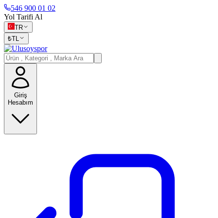
546 900 01 02
Yol Tarifi Al
TR
₺
TL
Giriş
Hesabım