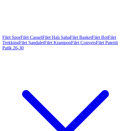
Filet Spor
Filet Casuel
Filet Halı Saha
Filet Basket
Filet Bot
Filet
Trekking
Filet Sandalet
Filet Krampon
Filet Convers
Filet Patenli
Patik 26-30