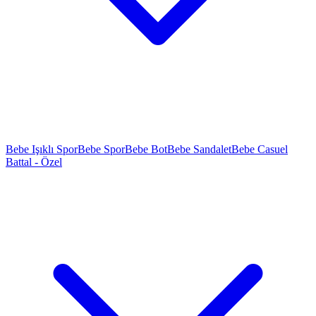
Bebe Işıklı Spor
Bebe Spor
Bebe Bot
Bebe Sandalet
Bebe Casuel
Battal - Özel