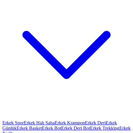
Erkek Spor
Erkek Halı Saha
Erkek Krampon
Erkek Deri
Erkek
Günlük
Erkek Basket
Erkek Bot
Erkek Deri Bot
Erkek Trekking
Erkek