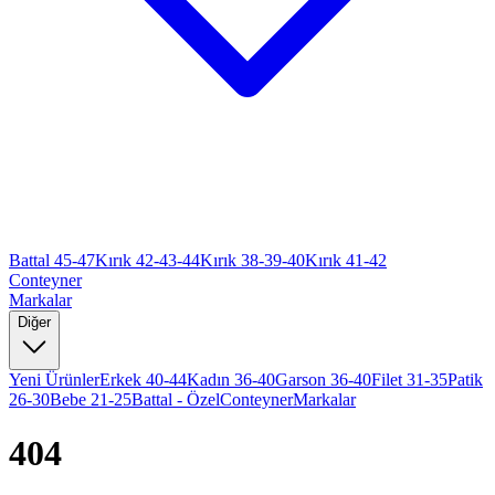
Battal 45-47
Kırık 42-43-44
Kırık 38-39-40
Kırık 41-42
Conteyner
Markalar
Diğer
Yeni Ürünler
Erkek 40-44
Kadın 36-40
Garson 36-40
Filet 31-35
Patik
26-30
Bebe 21-25
Battal - Özel
Conteyner
Markalar
404