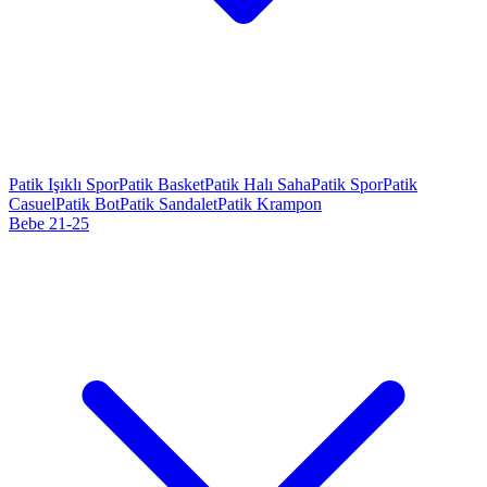
Patik Işıklı Spor
Patik Basket
Patik Halı Saha
Patik Spor
Patik
Casuel
Patik Bot
Patik Sandalet
Patik Krampon
Bebe 21-25