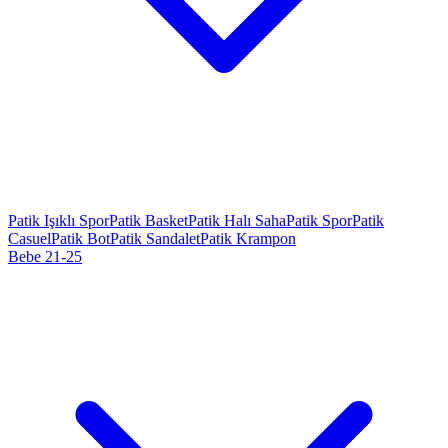
Patik Işıklı Spor
Patik Basket
Patik Halı Saha
Patik Spor
Patik
Casuel
Patik Bot
Patik Sandalet
Patik Krampon
Bebe 21-25