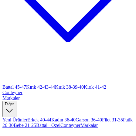
Battal 45-47
Kırık 42-43-44
Kırık 38-39-40
Kırık 41-42
Conteyner
Markalar
Diğer
Yeni Ürünler
Erkek 40-44
Kadın 36-40
Garson 36-40
Filet 31-35
Patik
26-30
Bebe 21-25
Battal - Özel
Conteyner
Markalar