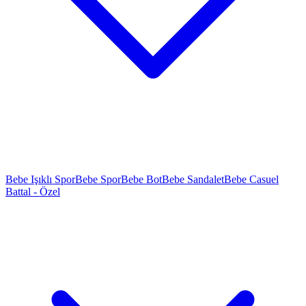
Bebe Işıklı Spor
Bebe Spor
Bebe Bot
Bebe Sandalet
Bebe Casuel
Battal - Özel