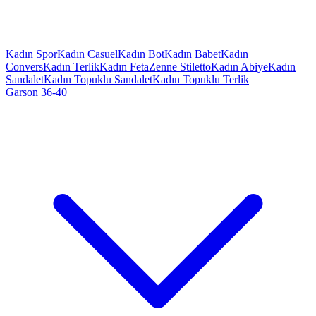
Kadın Spor
Kadın Casuel
Kadın Bot
Kadın Babet
Kadın
Convers
Kadın Terlik
Kadın Feta
Zenne Stiletto
Kadın Abiye
Kadın
Sandalet
Kadın Topuklu Sandalet
Kadın Topuklu Terlik
Garson 36-40