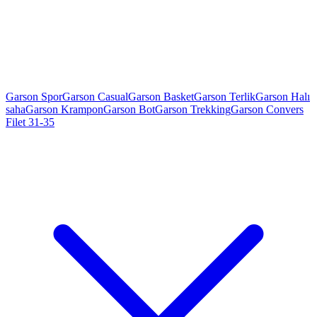
Garson Spor
Garson Casual
Garson Basket
Garson Terlik
Garson Halı
saha
Garson Krampon
Garson Bot
Garson Trekking
Garson Convers
Filet 31-35