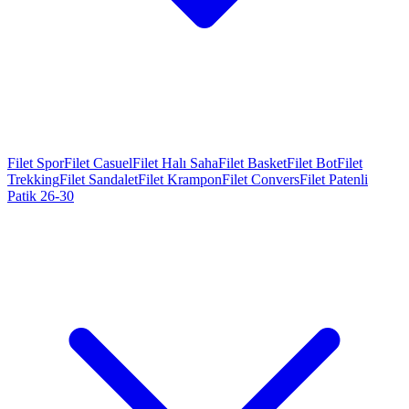
Filet Spor
Filet Casuel
Filet Halı Saha
Filet Basket
Filet Bot
Filet
Trekking
Filet Sandalet
Filet Krampon
Filet Convers
Filet Patenli
Patik 26-30