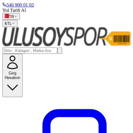
546 900 01 02
Yol Tarifi Al
TR
₺
TL
Giriş
Hesabım