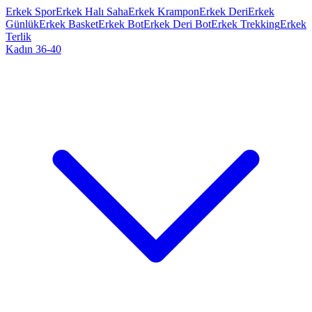
Erkek Spor
Erkek Halı Saha
Erkek Krampon
Erkek Deri
Erkek
Günlük
Erkek Basket
Erkek Bot
Erkek Deri Bot
Erkek Trekking
Erkek
Terlik
Kadın 36-40