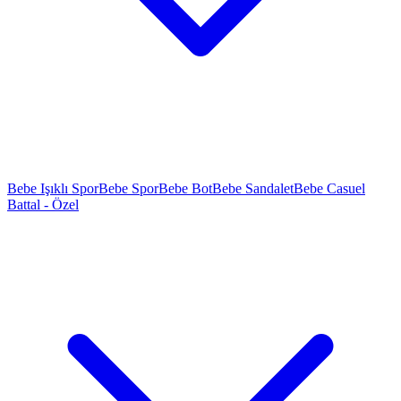
Bebe Işıklı Spor
Bebe Spor
Bebe Bot
Bebe Sandalet
Bebe Casuel
Battal - Özel