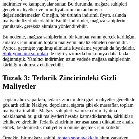
indirimler ve kampanyalar sunar. Bu durumda, mağaza sahipleri
gerçek maliyetleri ve ürün fiyatlarını tam anlamıyla
değerlendiremezler. Örneğin, bir ürünün indirimli fiyatı, aslında
maliyetin üzerinde olabilir. Bu tür indirimler, mağaza sahiplerini
yanıltarak, gereksiz alımlara yönlendirebilir.
Bu nedenle, mağaza sahiplerinin, bir kampanyanın gerçek kârlılığını
anlamak için ürünün toplam maliyetini analiz etmeleri önemlidir.
Ayrıca, geçmişte yapılmış alımlarla kıyaslama yapmak da faydalıdır.
Stok yönetimi sorunları
ile ilgili yazımızda bu konuya daha fazla
değinmiştik. Yanıltıcı indirimler, uzun vadede mağaza sahiplerinin
kârlılığını olumsuz etkileyebilir.
Tuzak 3: Tedarik Zincirindeki Gizli
Maliyetler
Toptan alım yaparken, tedarik zincirindeki gizli maliyetler genellikle
göz ardı edilir. Nakliye, depolama, sigorta gibi ek masraflar, toplam
maliyeti artırabilir. Mağaza sahipleri, yalnızca ürün fiyatına
odaklanarak bu gizli maliyetleri hesaba katmadıklarında, kârlılıkları
tehlikeye girebilir. Tedarik zincirinin her aşamasını dikkatlice analiz
etmek, beklenmedik maliyetlerin önüne geçmek için kritiktir.
Örneğin, bir mağaza sahibi,
toptan spor ayakkabı
alımı yaparken,