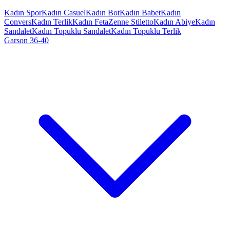
Kadın Spor
Kadın Casuel
Kadın Bot
Kadın Babet
Kadın
Convers
Kadın Terlik
Kadın Feta
Zenne Stiletto
Kadın Abiye
Kadın
Sandalet
Kadın Topuklu Sandalet
Kadın Topuklu Terlik
Garson 36-40