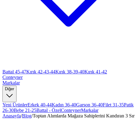
Battal 45-47
Kırık 42-43-44
Kırık 38-39-40
Kırık 41-42
Conteyner
Markalar
Diğer
Yeni Ürünler
Erkek 40-44
Kadın 36-40
Garson 36-40
Filet 31-35
Patik
26-30
Bebe 21-25
Battal - Özel
Conteyner
Markalar
Anasayfa
/
Blog
/
Toptan Alımlarda Mağaza Sahiplerini Kandıran 3 Sır