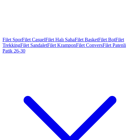
Filet Spor
Filet Casuel
Filet Halı Saha
Filet Basket
Filet Bot
Filet
Trekking
Filet Sandalet
Filet Krampon
Filet Convers
Filet Patenli
Patik 26-30