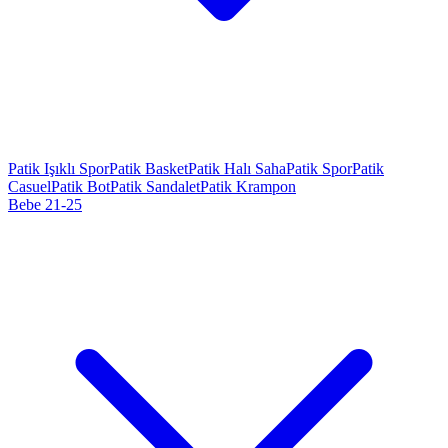
Patik Işıklı Spor
Patik Basket
Patik Halı Saha
Patik Spor
Patik
Casuel
Patik Bot
Patik Sandalet
Patik Krampon
Bebe 21-25