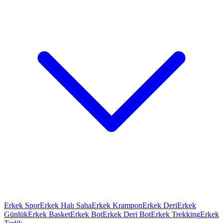
Erkek Spor
Erkek Halı Saha
Erkek Krampon
Erkek Deri
Erkek
Günlük
Erkek Basket
Erkek Bot
Erkek Deri Bot
Erkek Trekking
Erkek