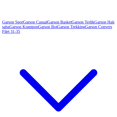
Garson Spor
Garson Casual
Garson Basket
Garson Terlik
Garson Halı
saha
Garson Krampon
Garson Bot
Garson Trekking
Garson Convers
Filet 31-35