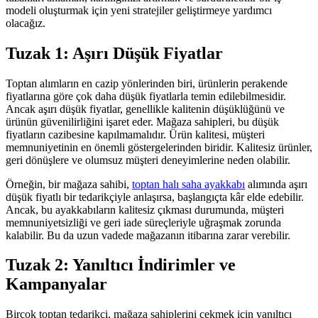
modeli oluşturmak için yeni stratejiler geliştirmeye yardımcı
olacağız.
Tuzak 1: Aşırı Düşük Fiyatlar
Toptan alımların en cazip yönlerinden biri, ürünlerin perakende
fiyatlarına göre çok daha düşük fiyatlarla temin edilebilmesidir.
Ancak aşırı düşük fiyatlar, genellikle kalitenin düşüklüğünü ve
ürünün güvenilirliğini işaret eder. Mağaza sahipleri, bu düşük
fiyatların cazibesine kapılmamalıdır. Ürün kalitesi, müşteri
memnuniyetinin en önemli göstergelerinden biridir. Kalitesiz ürünler,
geri dönüşlere ve olumsuz müşteri deneyimlerine neden olabilir.
Örneğin, bir mağaza sahibi,
toptan halı saha ayakkabı
alımında aşırı
düşük fiyatlı bir tedarikçiyle anlaşırsa, başlangıçta kâr elde edebilir.
Ancak, bu ayakkabıların kalitesiz çıkması durumunda, müşteri
memnuniyetsizliği ve geri iade süreçleriyle uğraşmak zorunda
kalabilir. Bu da uzun vadede mağazanın itibarına zarar verebilir.
Tuzak 2: Yanıltıcı İndirimler ve
Kampanyalar
Birçok toptan tedarikçi, mağaza sahiplerini çekmek için yanıltıcı