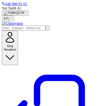
546 900 01 02
Yol Tarifi Al
TR
₺
TL
Giriş
Hesabım