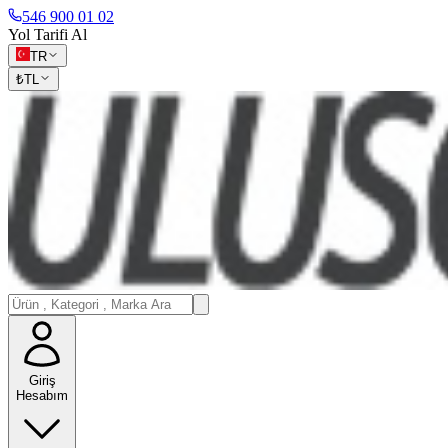
546 900 01 02
Yol Tarifi Al
TR
₺
TL
Giriş
Hesabım