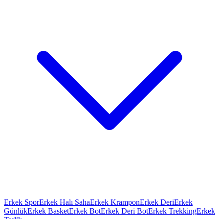
Erkek Spor
Erkek Halı Saha
Erkek Krampon
Erkek Deri
Erkek
Günlük
Erkek Basket
Erkek Bot
Erkek Deri Bot
Erkek Trekking
Erkek