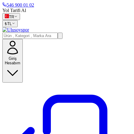
546 900 01 02
Yol Tarifi Al
TR
₺
TL
Giriş
Hesabım