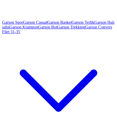
Garson Spor
Garson Casual
Garson Basket
Garson Terlik
Garson Halı
saha
Garson Krampon
Garson Bot
Garson Trekking
Garson Convers
Filet 31-35