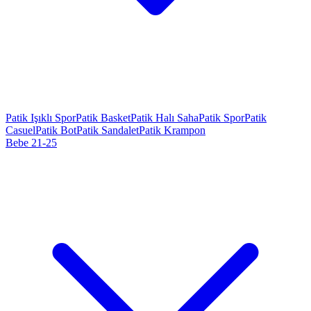
Patik Işıklı Spor
Patik Basket
Patik Halı Saha
Patik Spor
Patik
Casuel
Patik Bot
Patik Sandalet
Patik Krampon
Bebe 21-25