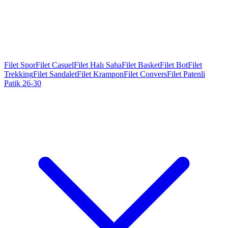
Filet Spor
Filet Casuel
Filet Halı Saha
Filet Basket
Filet Bot
Filet
Trekking
Filet Sandalet
Filet Krampon
Filet Convers
Filet Patenli
Patik 26-30