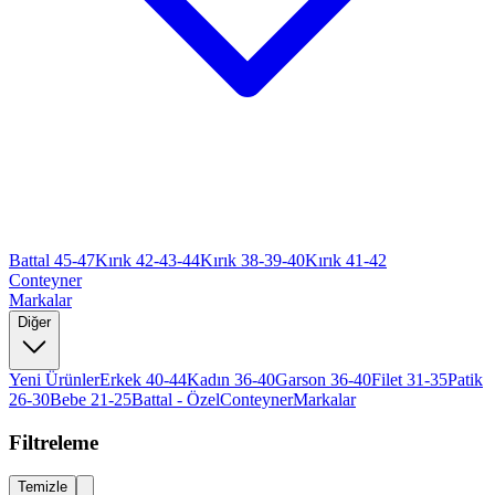
Battal 45-47
Kırık 42-43-44
Kırık 38-39-40
Kırık 41-42
Conteyner
Markalar
Diğer
Yeni Ürünler
Erkek 40-44
Kadın 36-40
Garson 36-40
Filet 31-35
Patik
26-30
Bebe 21-25
Battal - Özel
Conteyner
Markalar
Filtreleme
Temizle