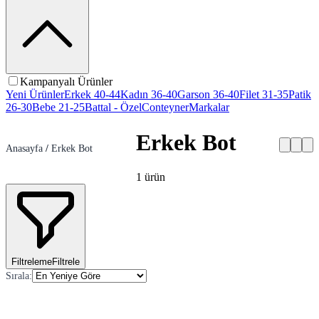
Kampanyalı Ürünler
Yeni Ürünler
Erkek 40-44
Kadın 36-40
Garson 36-40
Filet 31-35
Patik
26-30
Bebe 21-25
Battal - Özel
Conteyner
Markalar
Erkek Bot
Anasayfa
/
Erkek Bot
1
ürün
Filtreleme
Filtrele
Sırala
: