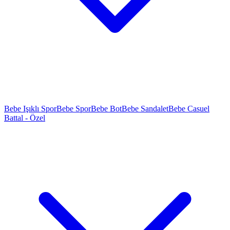
Bebe Işıklı Spor
Bebe Spor
Bebe Bot
Bebe Sandalet
Bebe Casuel
Battal - Özel