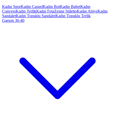
Kadın Spor
Kadın Casuel
Kadın Bot
Kadın Babet
Kadın
Convers
Kadın Terlik
Kadın Feta
Zenne Stiletto
Kadın Abiye
Kadın
Sandalet
Kadın Topuklu Sandalet
Kadın Topuklu Terlik
Garson 36-40