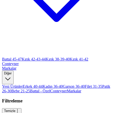
Battal 45-47
Kırık 42-43-44
Kırık 38-39-40
Kırık 41-42
Conteyner
Markalar
Diğer
Yeni Ürünler
Erkek 40-44
Kadın 36-40
Garson 36-40
Filet 31-35
Patik
26-30
Bebe 21-25
Battal - Özel
Conteyner
Markalar
Filtreleme
Temizle