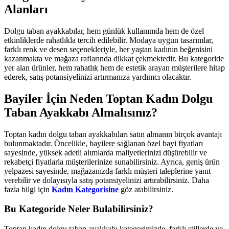
Alanları
Dolgu taban ayakkabılar, hem günlük kullanımda hem de özel
etkinliklerde rahatlıkla tercih edilebilir. Modaya uygun tasarımlar,
farklı renk ve desen seçenekleriyle, her yaştan kadının beğenisini
kazanmakta ve mağaza raflarında dikkat çekmektedir. Bu kategoride
yer alan ürünler, hem rahatlık hem de estetik arayan müşterilere hitap
ederek, satış potansiyelinizi artırmanıza yardımcı olacaktır.
Bayiler İçin Neden Toptan Kadın Dolgu
Taban Ayakkabı Almalısınız?
Toptan kadın dolgu taban ayakkabıları satın almanın birçok avantajı
bulunmaktadır. Öncelikle, bayilere sağlanan özel bayi fiyatları
sayesinde, yüksek adetli alımlarda maliyetlerinizi düşürebilir ve
rekabetçi fiyatlarla müşterilerinize sunabilirsiniz. Ayrıca, geniş ürün
yelpazesi sayesinde, mağazanızda farklı müşteri taleplerine yanıt
verebilir ve dolayısıyla satış potansiyelinizi artırabilirsiniz. Daha
fazla bilgi için
Kadın Kategorisine
göz atabilirsiniz.
Bu Kategoride Neler Bulabilirsiniz?
Toptan kadın dolgu taban ayakkabı kategorimizde, farklı stillerde ve