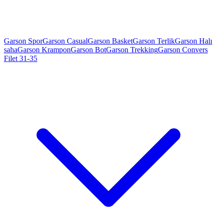
Garson Spor
Garson Casual
Garson Basket
Garson Terlik
Garson Halı
saha
Garson Krampon
Garson Bot
Garson Trekking
Garson Convers
Filet 31-35