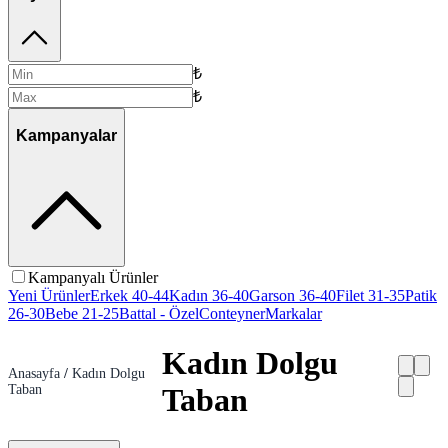
₺
₺
Kampanyalar
Kampanyalı Ürünler
Yeni Ürünler
Erkek 40-44
Kadın 36-40
Garson 36-40
Filet 31-35
Patik
26-30
Bebe 21-25
Battal - Özel
Conteyner
Markalar
Kadın Dolgu
Anasayfa
/
Kadın Dolgu
Taban
Taban