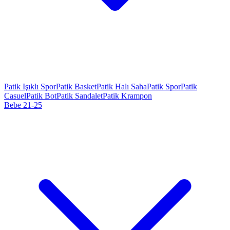
Patik Işıklı Spor
Patik Basket
Patik Halı Saha
Patik Spor
Patik
Casuel
Patik Bot
Patik Sandalet
Patik Krampon
Bebe 21-25