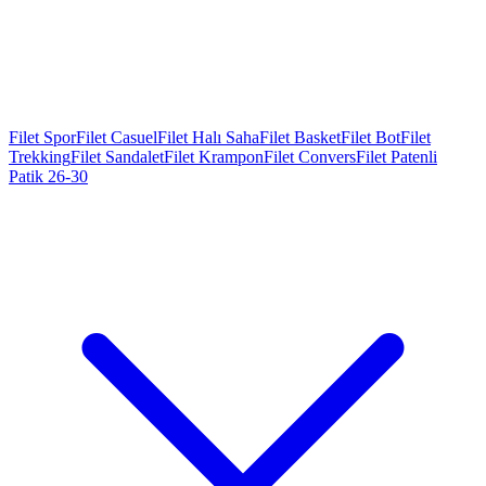
Filet Spor
Filet Casuel
Filet Halı Saha
Filet Basket
Filet Bot
Filet
Trekking
Filet Sandalet
Filet Krampon
Filet Convers
Filet Patenli
Patik 26-30