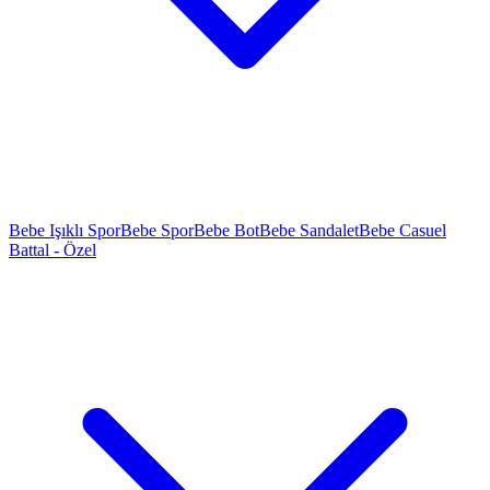
Bebe Işıklı Spor
Bebe Spor
Bebe Bot
Bebe Sandalet
Bebe Casuel
Battal - Özel