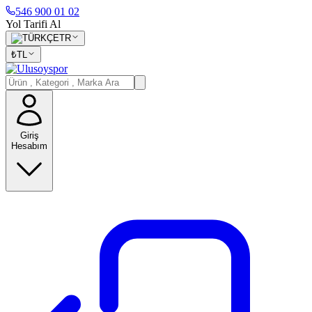
546 900 01 02
Yol Tarifi Al
TR
₺
TL
Giriş
Hesabım