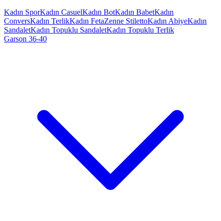
Kadın Spor
Kadın Casuel
Kadın Bot
Kadın Babet
Kadın
Convers
Kadın Terlik
Kadın Feta
Zenne Stiletto
Kadın Abiye
Kadın
Sandalet
Kadın Topuklu Sandalet
Kadın Topuklu Terlik
Garson 36-40