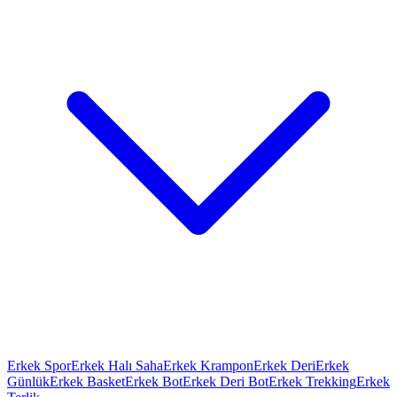
Erkek Spor
Erkek Halı Saha
Erkek Krampon
Erkek Deri
Erkek
Günlük
Erkek Basket
Erkek Bot
Erkek Deri Bot
Erkek Trekking
Erkek