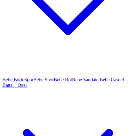
Bebe Işıklı Spor
Bebe Spor
Bebe Bot
Bebe Sandalet
Bebe Casuel
Battal - Özel