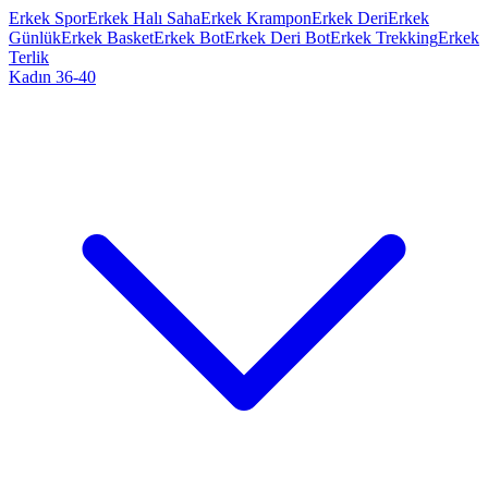
Erkek Spor
Erkek Halı Saha
Erkek Krampon
Erkek Deri
Erkek
Günlük
Erkek Basket
Erkek Bot
Erkek Deri Bot
Erkek Trekking
Erkek
Terlik
Kadın 36-40