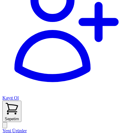
Kayıt Ol
Sepetim
Yeni Ürünler