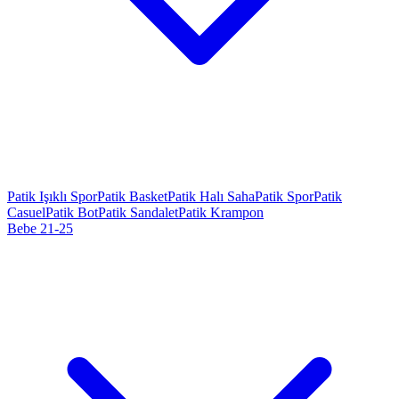
Patik Işıklı Spor
Patik Basket
Patik Halı Saha
Patik Spor
Patik
Casuel
Patik Bot
Patik Sandalet
Patik Krampon
Bebe 21-25