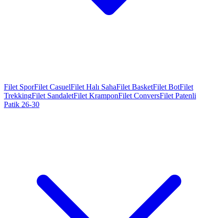
Filet Spor
Filet Casuel
Filet Halı Saha
Filet Basket
Filet Bot
Filet
Trekking
Filet Sandalet
Filet Krampon
Filet Convers
Filet Patenli
Patik 26-30