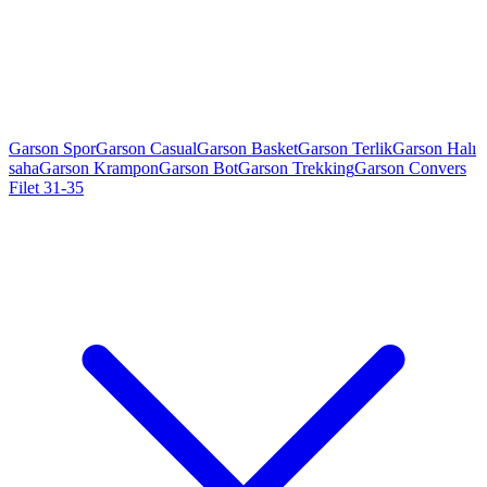
Garson Spor
Garson Casual
Garson Basket
Garson Terlik
Garson Halı
saha
Garson Krampon
Garson Bot
Garson Trekking
Garson Convers
Filet 31-35