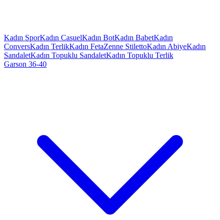
Kadın Spor
Kadın Casuel
Kadın Bot
Kadın Babet
Kadın
Convers
Kadın Terlik
Kadın Feta
Zenne Stiletto
Kadın Abiye
Kadın
Sandalet
Kadın Topuklu Sandalet
Kadın Topuklu Terlik
Garson 36-40