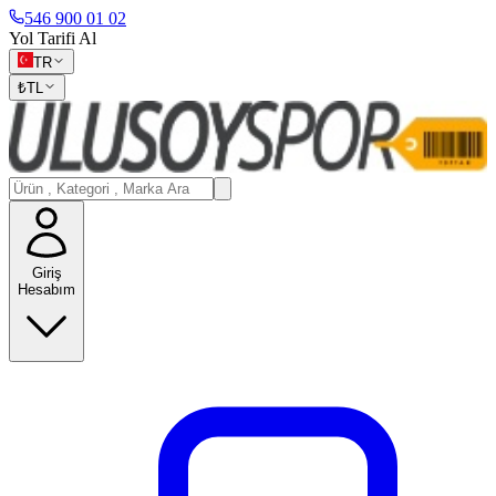
546 900 01 02
Yol Tarifi Al
TR
₺
TL
Giriş
Hesabım