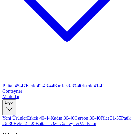
Battal 45-47
Kırık 42-43-44
Kırık 38-39-40
Kırık 41-42
Conteyner
Markalar
Diğer
Yeni Ürünler
Erkek 40-44
Kadın 36-40
Garson 36-40
Filet 31-35
Patik
26-30
Bebe 21-25
Battal - Özel
Conteyner
Markalar