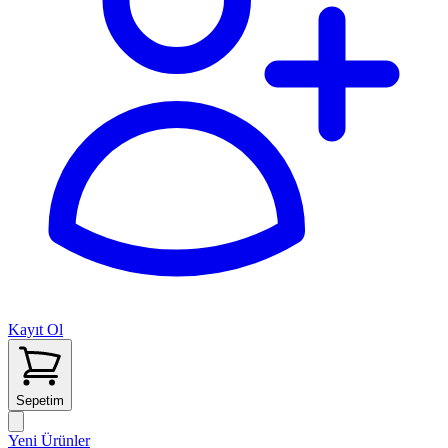
Kayıt Ol
Sepetim
Yeni Ürünler