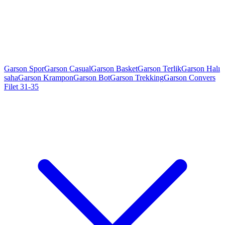
Garson Spor
Garson Casual
Garson Basket
Garson Terlik
Garson Halı
saha
Garson Krampon
Garson Bot
Garson Trekking
Garson Convers
Filet 31-35