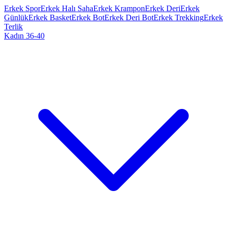
Erkek Spor
Erkek Halı Saha
Erkek Krampon
Erkek Deri
Erkek
Günlük
Erkek Basket
Erkek Bot
Erkek Deri Bot
Erkek Trekking
Erkek
Terlik
Kadın 36-40