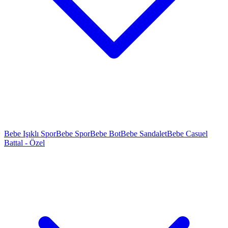
Bebe Işıklı Spor
Bebe Spor
Bebe Bot
Bebe Sandalet
Bebe Casuel
Battal - Özel