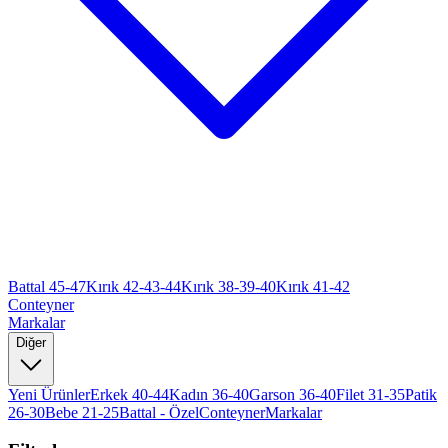
Battal 45-47
Kırık 42-43-44
Kırık 38-39-40
Kırık 41-42
Conteyner
Markalar
Diğer
Yeni Ürünler
Erkek 40-44
Kadın 36-40
Garson 36-40
Filet 31-35
Patik
26-30
Bebe 21-25
Battal - Özel
Conteyner
Markalar