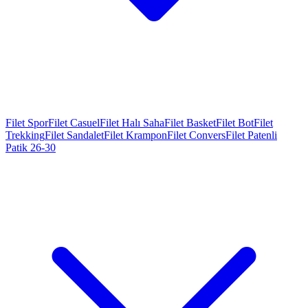
Filet Spor
Filet Casuel
Filet Halı Saha
Filet Basket
Filet Bot
Filet
Trekking
Filet Sandalet
Filet Krampon
Filet Convers
Filet Patenli
Patik 26-30