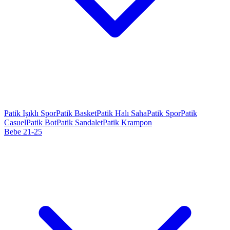
Patik Işıklı Spor
Patik Basket
Patik Halı Saha
Patik Spor
Patik
Casuel
Patik Bot
Patik Sandalet
Patik Krampon
Bebe 21-25