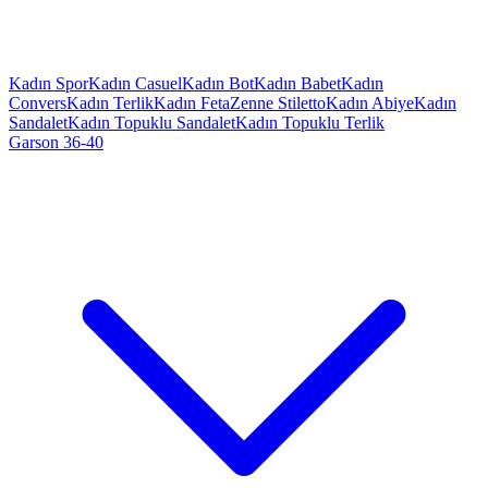
Kadın Spor
Kadın Casuel
Kadın Bot
Kadın Babet
Kadın
Convers
Kadın Terlik
Kadın Feta
Zenne Stiletto
Kadın Abiye
Kadın
Sandalet
Kadın Topuklu Sandalet
Kadın Topuklu Terlik
Garson 36-40