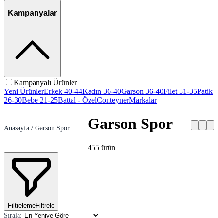
Kampanyalar
Kampanyalı Ürünler
Yeni Ürünler
Erkek 40-44
Kadın 36-40
Garson 36-40
Filet 31-35
Patik
26-30
Bebe 21-25
Battal - Özel
Conteyner
Markalar
Garson Spor
Anasayfa
/
Garson Spor
455
ürün
Filtreleme
Filtrele
Sırala
: