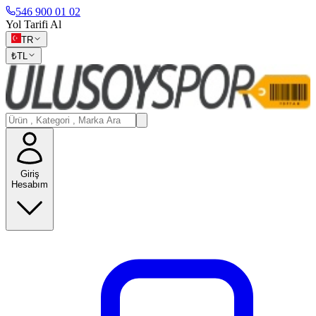
546 900 01 02
Yol Tarifi Al
TR
₺
TL
Giriş
Hesabım