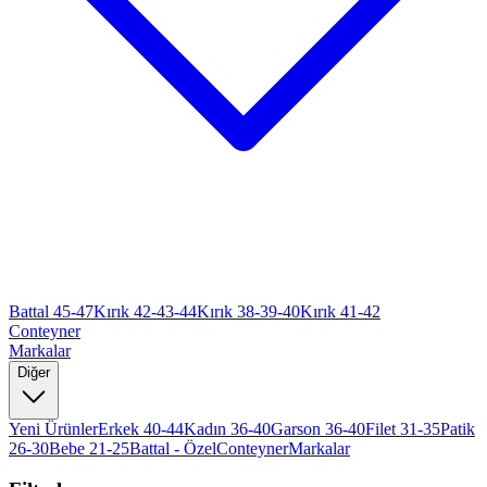
Battal 45-47
Kırık 42-43-44
Kırık 38-39-40
Kırık 41-42
Conteyner
Markalar
Diğer
Yeni Ürünler
Erkek 40-44
Kadın 36-40
Garson 36-40
Filet 31-35
Patik
26-30
Bebe 21-25
Battal - Özel
Conteyner
Markalar