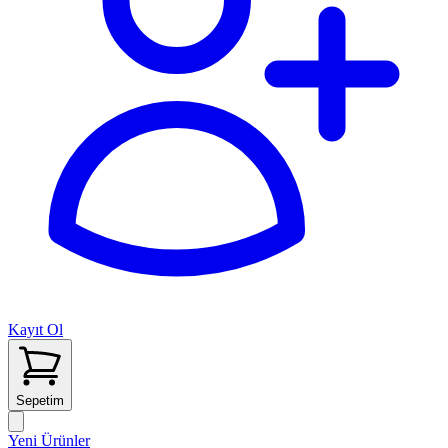
Kayıt Ol
Sepetim
Yeni Ürünler