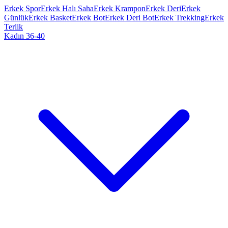
Erkek Spor
Erkek Halı Saha
Erkek Krampon
Erkek Deri
Erkek
Günlük
Erkek Basket
Erkek Bot
Erkek Deri Bot
Erkek Trekking
Erkek
Terlik
Kadın 36-40