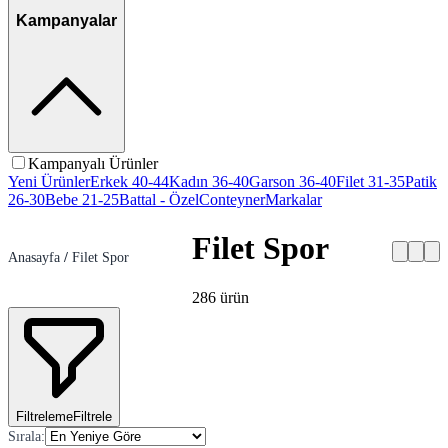
Kampanyalar
Kampanyalı Ürünler
Yeni Ürünler
Erkek 40-44
Kadın 36-40
Garson 36-40
Filet 31-35
Patik
26-30
Bebe 21-25
Battal - Özel
Conteyner
Markalar
Filet Spor
Anasayfa
/
Filet Spor
286
ürün
Filtreleme
Filtrele
Sırala
: