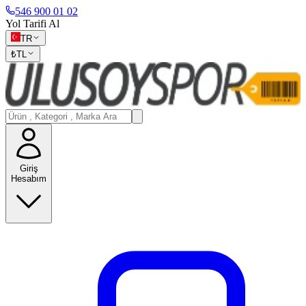
546 900 01 02
Yol Tarifi Al
TR
₺
TL
Giriş
Hesabım