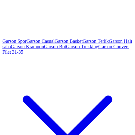
Garson Spor
Garson Casual
Garson Basket
Garson Terlik
Garson Halı
saha
Garson Krampon
Garson Bot
Garson Trekking
Garson Convers
Filet 31-35