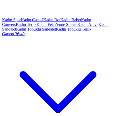
Kadın Spor
Kadın Casuel
Kadın Bot
Kadın Babet
Kadın
Convers
Kadın Terlik
Kadın Feta
Zenne Stiletto
Kadın Abiye
Kadın
Sandalet
Kadın Topuklu Sandalet
Kadın Topuklu Terlik
Garson 36-40