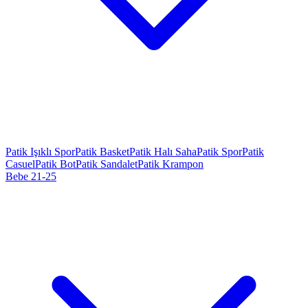
Patik Işıklı Spor
Patik Basket
Patik Halı Saha
Patik Spor
Patik
Casuel
Patik Bot
Patik Sandalet
Patik Krampon
Bebe 21-25