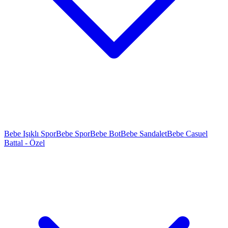
Bebe Işıklı Spor
Bebe Spor
Bebe Bot
Bebe Sandalet
Bebe Casuel
Battal - Özel