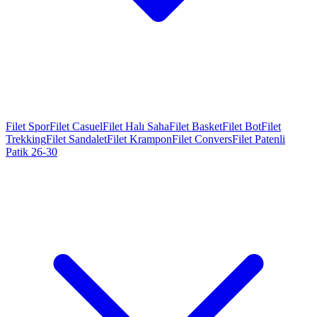
Filet Spor
Filet Casuel
Filet Halı Saha
Filet Basket
Filet Bot
Filet
Trekking
Filet Sandalet
Filet Krampon
Filet Convers
Filet Patenli
Patik 26-30