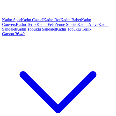
Kadın Spor
Kadın Casuel
Kadın Bot
Kadın Babet
Kadın
Convers
Kadın Terlik
Kadın Feta
Zenne Stiletto
Kadın Abiye
Kadın
Sandalet
Kadın Topuklu Sandalet
Kadın Topuklu Terlik
Garson 36-40