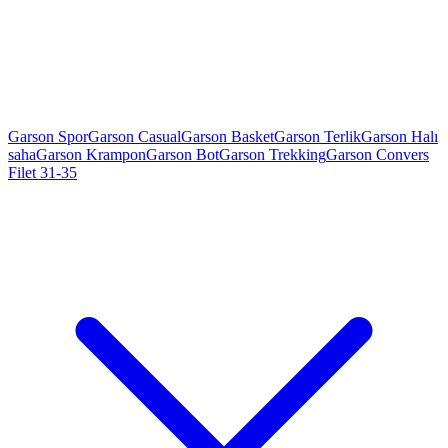
Garson Spor
Garson Casual
Garson Basket
Garson Terlik
Garson Halı
saha
Garson Krampon
Garson Bot
Garson Trekking
Garson Convers
Filet 31-35