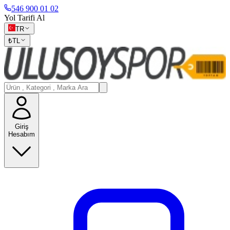
546 900 01 02
Yol Tarifi Al
TR
₺
TL
Giriş
Hesabım