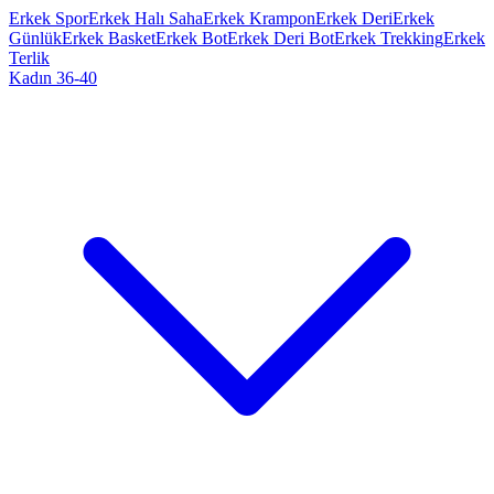
Erkek Spor
Erkek Halı Saha
Erkek Krampon
Erkek Deri
Erkek
Günlük
Erkek Basket
Erkek Bot
Erkek Deri Bot
Erkek Trekking
Erkek
Terlik
Kadın 36-40