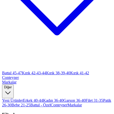
Battal 45-47
Kırık 42-43-44
Kırık 38-39-40
Kırık 41-42
Conteyner
Markalar
Diğer
Yeni Ürünler
Erkek 40-44
Kadın 36-40
Garson 36-40
Filet 31-35
Patik
26-30
Bebe 21-25
Battal - Özel
Conteyner
Markalar