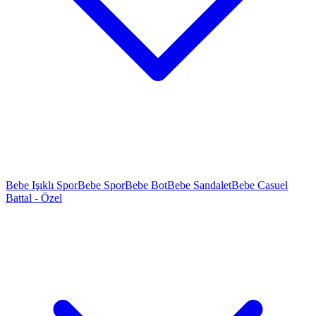
Bebe Işıklı Spor
Bebe Spor
Bebe Bot
Bebe Sandalet
Bebe Casuel
Battal - Özel