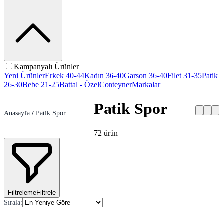
Kampanyalı Ürünler
Yeni Ürünler
Erkek 40-44
Kadın 36-40
Garson 36-40
Filet 31-35
Patik
26-30
Bebe 21-25
Battal - Özel
Conteyner
Markalar
Patik Spor
Anasayfa
/
Patik Spor
72
ürün
Filtreleme
Filtrele
Sırala
: