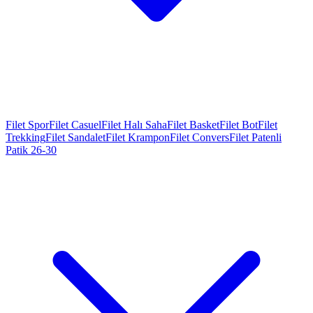
Filet Spor
Filet Casuel
Filet Halı Saha
Filet Basket
Filet Bot
Filet
Trekking
Filet Sandalet
Filet Krampon
Filet Convers
Filet Patenli
Patik 26-30