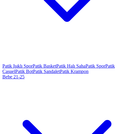
Patik Işıklı Spor
Patik Basket
Patik Halı Saha
Patik Spor
Patik
Casuel
Patik Bot
Patik Sandalet
Patik Krampon
Bebe 21-25