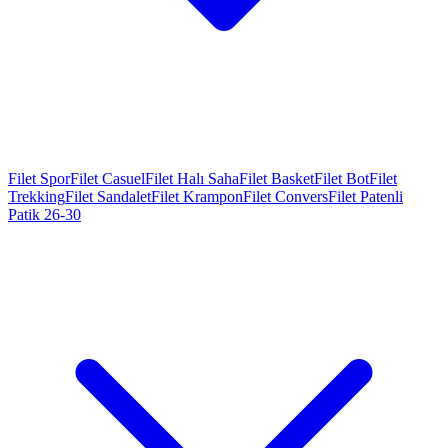
Filet Spor
Filet Casuel
Filet Halı Saha
Filet Basket
Filet Bot
Filet
Trekking
Filet Sandalet
Filet Krampon
Filet Convers
Filet Patenli
Patik 26-30