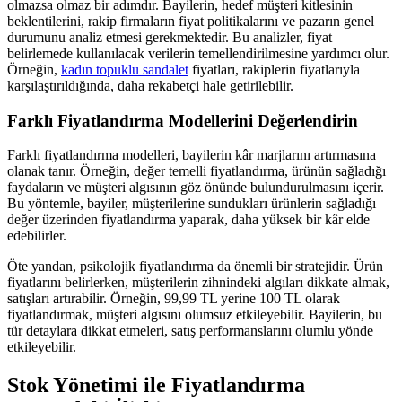
olmazsa olmaz bir adımdır. Bayilerin, hedef müşteri kitlesinin
beklentilerini, rakip firmaların fiyat politikalarını ve pazarın genel
durumunu analiz etmesi gerekmektedir. Bu analizler, fiyat
belirlemede kullanılacak verilerin temellendirilmesine yardımcı olur.
Örneğin,
kadın topuklu sandalet
fiyatları, rakiplerin fiyatlarıyla
karşılaştırıldığında, daha rekabetçi hale getirilebilir.
Farklı Fiyatlandırma Modellerini Değerlendirin
Farklı fiyatlandırma modelleri, bayilerin kâr marjlarını artırmasına
olanak tanır. Örneğin, değer temelli fiyatlandırma, ürünün sağladığı
faydaların ve müşteri algısının göz önünde bulundurulmasını içerir.
Bu yöntemle, bayiler, müşterilerine sundukları ürünlerin sağladığı
değer üzerinden fiyatlandırma yaparak, daha yüksek bir kâr elde
edebilirler.
Öte yandan, psikolojik fiyatlandırma da önemli bir stratejidir. Ürün
fiyatlarını belirlerken, müşterilerin zihnindeki algıları dikkate almak,
satışları artırabilir. Örneğin, 99,99 TL yerine 100 TL olarak
fiyatlandırmak, müşteri algısını olumsuz etkileyebilir. Bayilerin, bu
tür detaylara dikkat etmeleri, satış performanslarını olumlu yönde
etkileyebilir.
Stok Yönetimi ile Fiyatlandırma