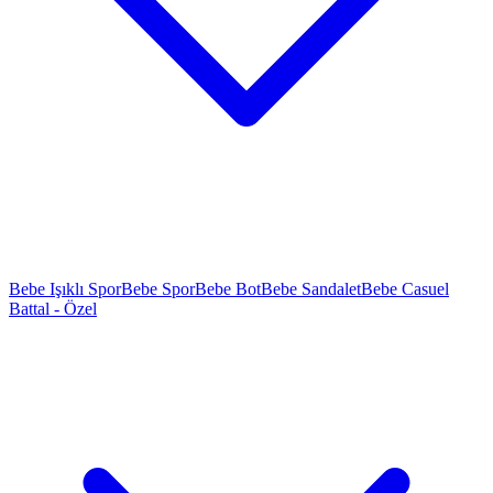
Bebe Işıklı Spor
Bebe Spor
Bebe Bot
Bebe Sandalet
Bebe Casuel
Battal - Özel