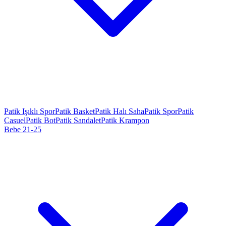
Patik Işıklı Spor
Patik Basket
Patik Halı Saha
Patik Spor
Patik
Casuel
Patik Bot
Patik Sandalet
Patik Krampon
Bebe 21-25