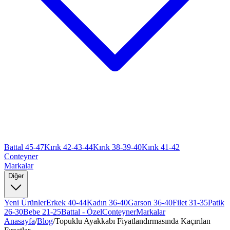
Battal 45-47
Kırık 42-43-44
Kırık 38-39-40
Kırık 41-42
Conteyner
Markalar
Diğer
Yeni Ürünler
Erkek 40-44
Kadın 36-40
Garson 36-40
Filet 31-35
Patik
26-30
Bebe 21-25
Battal - Özel
Conteyner
Markalar
Anasayfa
/
Blog
/
Topuklu Ayakkabı Fiyatlandırmasında Kaçırılan