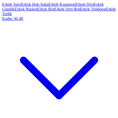
Erkek Spor
Erkek Halı Saha
Erkek Krampon
Erkek Deri
Erkek
Günlük
Erkek Basket
Erkek Bot
Erkek Deri Bot
Erkek Trekking
Erkek
Terlik
Kadın 36-40