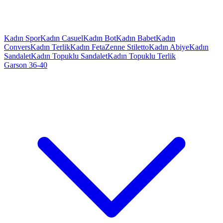
Kadın Spor
Kadın Casuel
Kadın Bot
Kadın Babet
Kadın
Convers
Kadın Terlik
Kadın Feta
Zenne Stiletto
Kadın Abiye
Kadın
Sandalet
Kadın Topuklu Sandalet
Kadın Topuklu Terlik
Garson 36-40