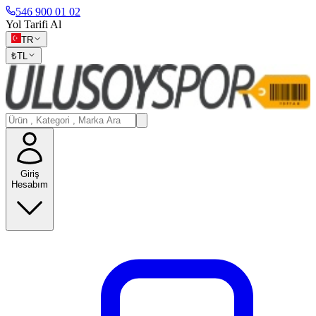
546 900 01 02
Yol Tarifi Al
TR
₺
TL
Giriş
Hesabım