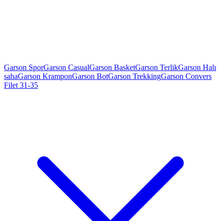
Garson Spor
Garson Casual
Garson Basket
Garson Terlik
Garson Halı
saha
Garson Krampon
Garson Bot
Garson Trekking
Garson Convers
Filet 31-35