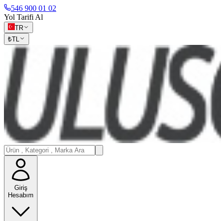
546 900 01 02
Yol Tarifi Al
TR
₺
TL
Giriş
Hesabım