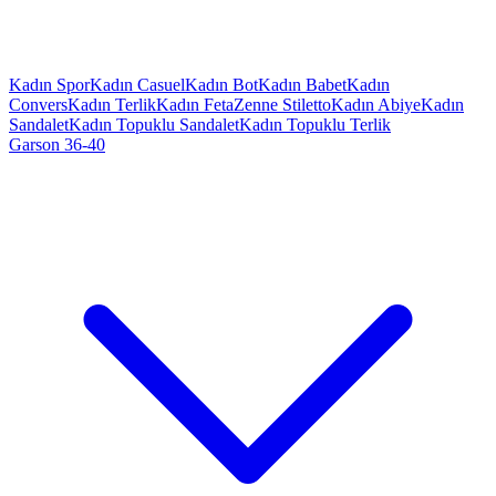
Kadın Spor
Kadın Casuel
Kadın Bot
Kadın Babet
Kadın
Convers
Kadın Terlik
Kadın Feta
Zenne Stiletto
Kadın Abiye
Kadın
Sandalet
Kadın Topuklu Sandalet
Kadın Topuklu Terlik
Garson 36-40