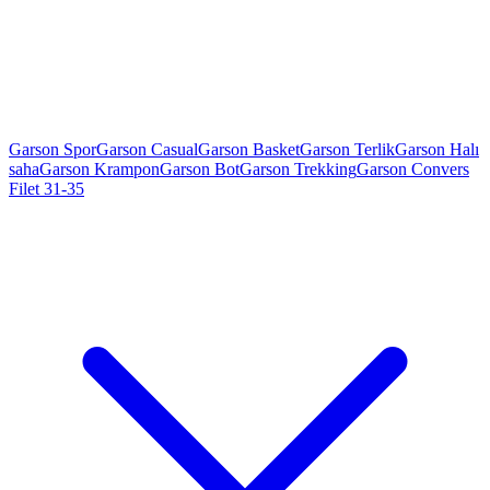
Garson Spor
Garson Casual
Garson Basket
Garson Terlik
Garson Halı
saha
Garson Krampon
Garson Bot
Garson Trekking
Garson Convers
Filet 31-35