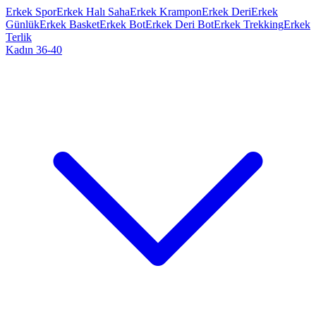
Erkek Spor
Erkek Halı Saha
Erkek Krampon
Erkek Deri
Erkek
Günlük
Erkek Basket
Erkek Bot
Erkek Deri Bot
Erkek Trekking
Erkek
Terlik
Kadın 36-40