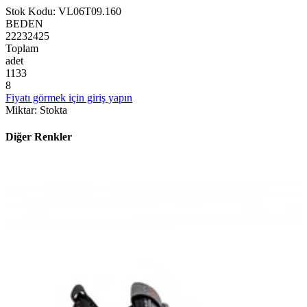
Stok Kodu
:
VL06T09.160
BEDEN
22
23
24
25
Toplam
adet
1
1
3
3
8
Fiyatı görmek için giriş yapın
Miktar
:
Stokta
Diğer Renkler