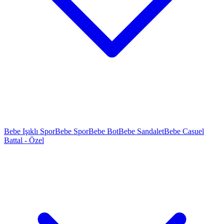
Bebe Işıklı Spor
Bebe Spor
Bebe Bot
Bebe Sandalet
Bebe Casuel
Battal - Özel