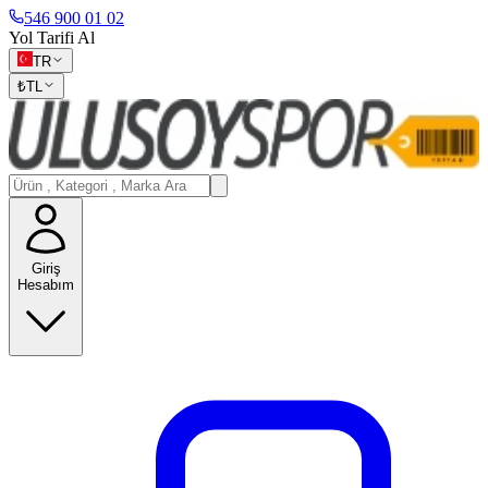
546 900 01 02
Yol Tarifi Al
TR
₺
TL
Giriş
Hesabım