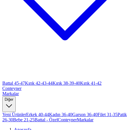
Battal 45-47
Kırık 42-43-44
Kırık 38-39-40
Kırık 41-42
Conteyner
Markalar
Diğer
Yeni Ürünler
Erkek 40-44
Kadın 36-40
Garson 36-40
Filet 31-35
Patik
26-30
Bebe 21-25
Battal - Özel
Conteyner
Markalar
Anasayfa