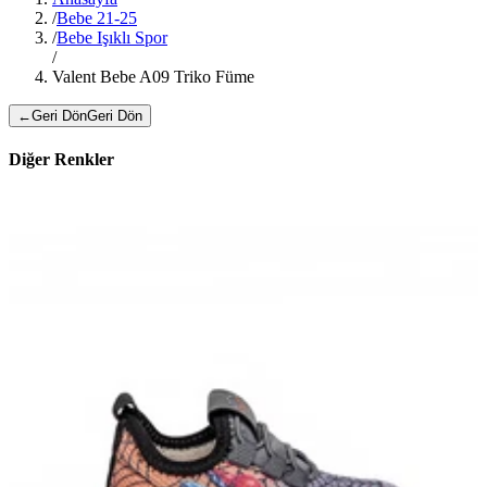
/
Bebe 21-25
/
Bebe Işıklı Spor
/
Valent Bebe A09 Triko Füme
←
Geri Dön
Geri Dön
Diğer Renkler