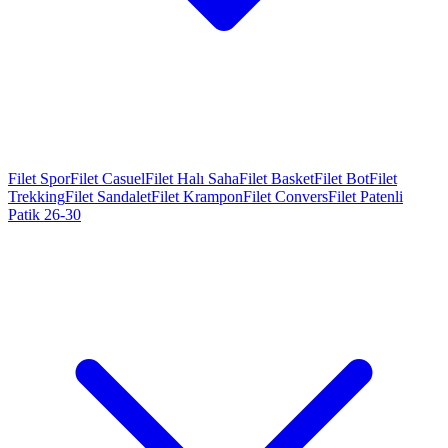
Filet Spor
Filet Casuel
Filet Halı Saha
Filet Basket
Filet Bot
Filet
Trekking
Filet Sandalet
Filet Krampon
Filet Convers
Filet Patenli
Patik 26-30