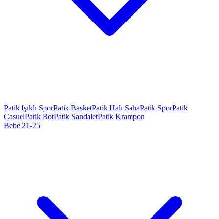
Patik Işıklı Spor
Patik Basket
Patik Halı Saha
Patik Spor
Patik
Casuel
Patik Bot
Patik Sandalet
Patik Krampon
Bebe 21-25