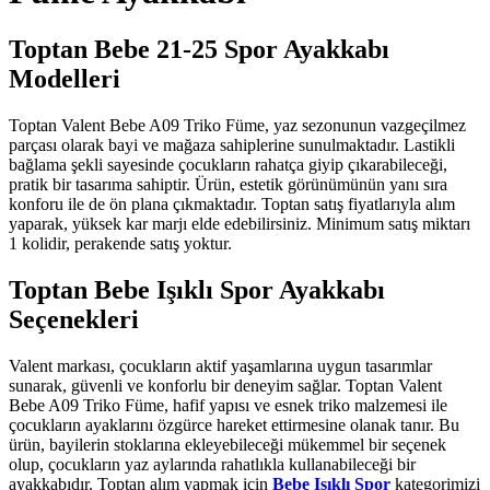
Toptan Bebe 21-25 Spor Ayakkabı
Modelleri
Toptan Valent Bebe A09 Triko Füme, yaz sezonunun vazgeçilmez
parçası olarak bayi ve mağaza sahiplerine sunulmaktadır. Lastikli
bağlama şekli sayesinde çocukların rahatça giyip çıkarabileceği,
pratik bir tasarıma sahiptir. Ürün, estetik görünümünün yanı sıra
konforu ile de ön plana çıkmaktadır. Toptan satış fiyatlarıyla alım
yaparak, yüksek kar marjı elde edebilirsiniz. Minimum satış miktarı
1 kolidir, perakende satış yoktur.
Toptan Bebe Işıklı Spor Ayakkabı
Seçenekleri
Valent markası, çocukların aktif yaşamlarına uygun tasarımlar
sunarak, güvenli ve konforlu bir deneyim sağlar. Toptan Valent
Bebe A09 Triko Füme, hafif yapısı ve esnek triko malzemesi ile
çocukların ayaklarını özgürce hareket ettirmesine olanak tanır. Bu
ürün, bayilerin stoklarına ekleyebileceği mükemmel bir seçenek
olup, çocukların yaz aylarında rahatlıkla kullanabileceği bir
ayakkabıdır. Toptan alım yapmak için
Bebe Işıklı Spor
kategorimizi