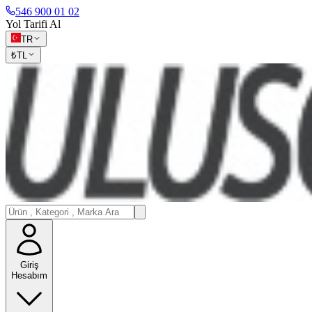
546 900 01 02
Yol Tarifi Al
TR
₺
TL
Giriş
Hesabım