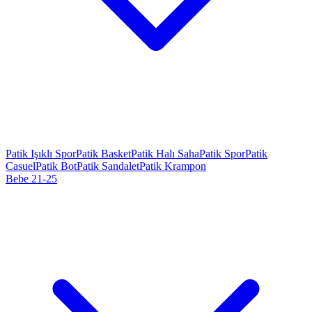
Patik Işıklı Spor
Patik Basket
Patik Halı Saha
Patik Spor
Patik
Casuel
Patik Bot
Patik Sandalet
Patik Krampon
Bebe 21-25