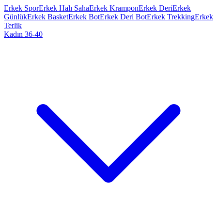
Erkek Spor
Erkek Halı Saha
Erkek Krampon
Erkek Deri
Erkek
Günlük
Erkek Basket
Erkek Bot
Erkek Deri Bot
Erkek Trekking
Erkek
Terlik
Kadın 36-40