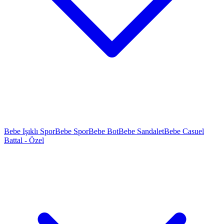
Bebe Işıklı Spor
Bebe Spor
Bebe Bot
Bebe Sandalet
Bebe Casuel
Battal - Özel