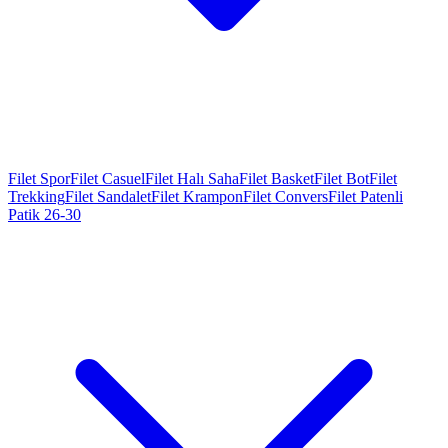
Filet Spor
Filet Casuel
Filet Halı Saha
Filet Basket
Filet Bot
Filet
Trekking
Filet Sandalet
Filet Krampon
Filet Convers
Filet Patenli
Patik 26-30