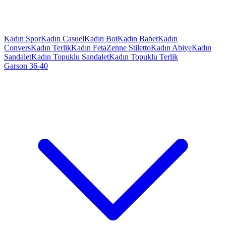
Kadın Spor
Kadın Casuel
Kadın Bot
Kadın Babet
Kadın
Convers
Kadın Terlik
Kadın Feta
Zenne Stiletto
Kadın Abiye
Kadın
Sandalet
Kadın Topuklu Sandalet
Kadın Topuklu Terlik
Garson 36-40