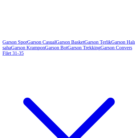
Garson Spor
Garson Casual
Garson Basket
Garson Terlik
Garson Halı
saha
Garson Krampon
Garson Bot
Garson Trekking
Garson Convers
Filet 31-35