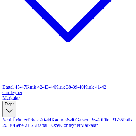
Battal 45-47
Kırık 42-43-44
Kırık 38-39-40
Kırık 41-42
Conteyner
Markalar
Diğer
Yeni Ürünler
Erkek 40-44
Kadın 36-40
Garson 36-40
Filet 31-35
Patik
26-30
Bebe 21-25
Battal - Özel
Conteyner
Markalar