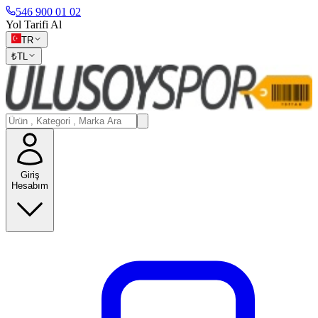
546 900 01 02
Yol Tarifi Al
TR
₺
TL
Giriş
Hesabım