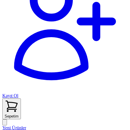
Kayıt Ol
Sepetim
Yeni Ürünler