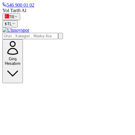
546 900 01 02
Yol Tarifi Al
TR
₺
TL
Giriş
Hesabım