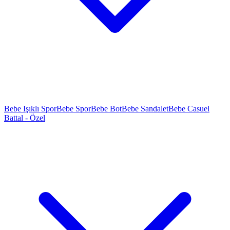
Bebe Işıklı Spor
Bebe Spor
Bebe Bot
Bebe Sandalet
Bebe Casuel
Battal - Özel