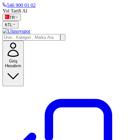
546 900 01 02
Yol Tarifi Al
TR
₺
TL
Giriş
Hesabım