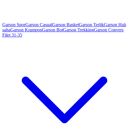
Garson Spor
Garson Casual
Garson Basket
Garson Terlik
Garson Halı
saha
Garson Krampon
Garson Bot
Garson Trekking
Garson Convers
Filet 31-35