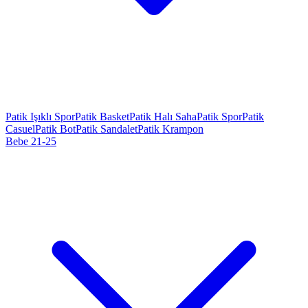
Patik Işıklı Spor
Patik Basket
Patik Halı Saha
Patik Spor
Patik
Casuel
Patik Bot
Patik Sandalet
Patik Krampon
Bebe 21-25