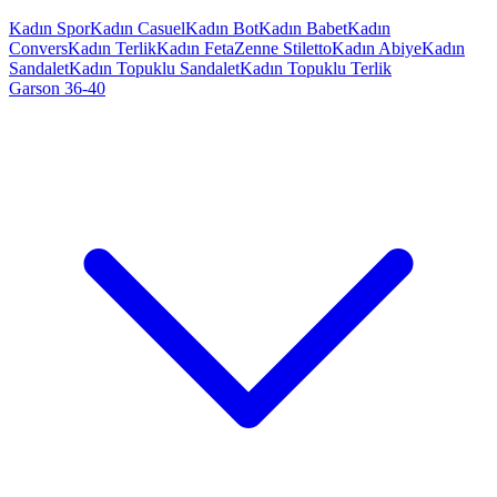
Kadın Spor
Kadın Casuel
Kadın Bot
Kadın Babet
Kadın
Convers
Kadın Terlik
Kadın Feta
Zenne Stiletto
Kadın Abiye
Kadın
Sandalet
Kadın Topuklu Sandalet
Kadın Topuklu Terlik
Garson 36-40