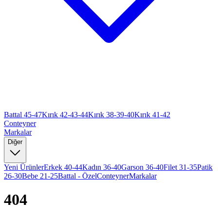
Battal 45-47
Kırık 42-43-44
Kırık 38-39-40
Kırık 41-42
Conteyner
Markalar
Diğer
Yeni Ürünler
Erkek 40-44
Kadın 36-40
Garson 36-40
Filet 31-35
Patik
26-30
Bebe 21-25
Battal - Özel
Conteyner
Markalar
404