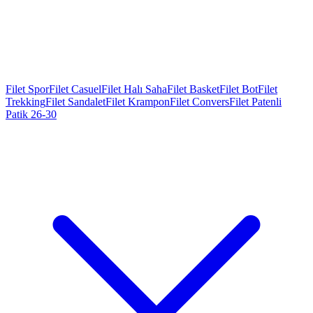
Filet Spor
Filet Casuel
Filet Halı Saha
Filet Basket
Filet Bot
Filet
Trekking
Filet Sandalet
Filet Krampon
Filet Convers
Filet Patenli
Patik 26-30