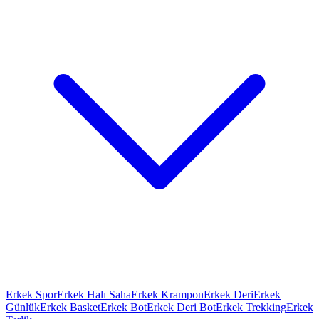
Erkek Spor
Erkek Halı Saha
Erkek Krampon
Erkek Deri
Erkek
Günlük
Erkek Basket
Erkek Bot
Erkek Deri Bot
Erkek Trekking
Erkek