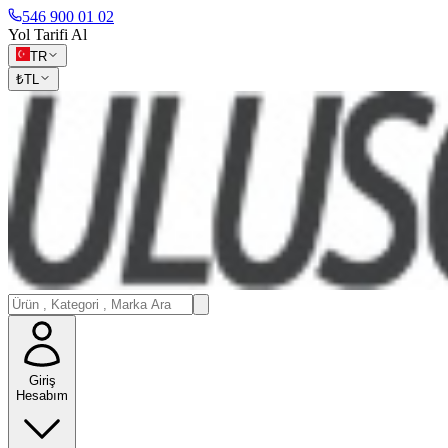
546 900 01 02
Yol Tarifi Al
TR
₺
TL
Giriş
Hesabım