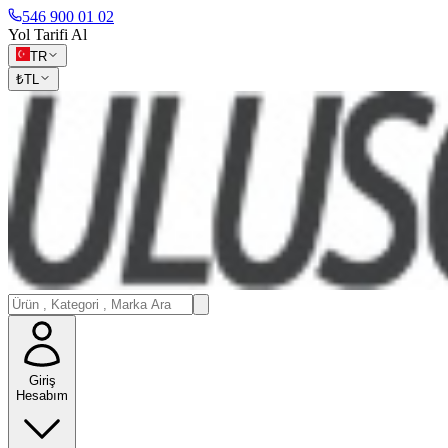
546 900 01 02
Yol Tarifi Al
TR
₺
TL
Giriş
Hesabım