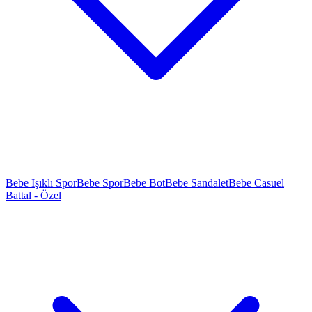
Bebe Işıklı Spor
Bebe Spor
Bebe Bot
Bebe Sandalet
Bebe Casuel
Battal - Özel