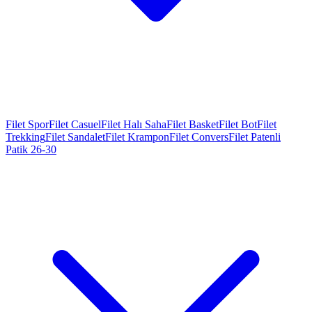
Filet Spor
Filet Casuel
Filet Halı Saha
Filet Basket
Filet Bot
Filet
Trekking
Filet Sandalet
Filet Krampon
Filet Convers
Filet Patenli
Patik 26-30