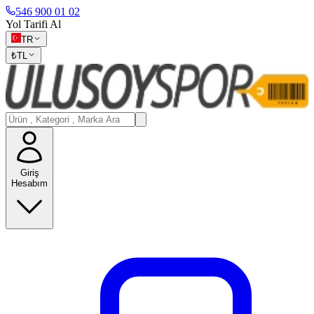
546 900 01 02
Yol Tarifi Al
TR
₺
TL
Giriş
Hesabım