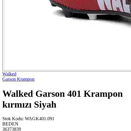
Walked
Garson Krampon
Walked Garson 401 Krampon
kırmızı Siyah
Stok Kodu
:
WAGK401.091
BEDEN
36
37
38
39