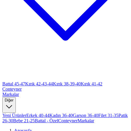
Battal 45-47
Kırık 42-43-44
Kırık 38-39-40
Kırık 41-42
Conteyner
Markalar
Diğer
Yeni Ürünler
Erkek 40-44
Kadın 36-40
Garson 36-40
Filet 31-35
Patik
26-30
Bebe 21-25
Battal - Özel
Conteyner
Markalar
Anasayfa