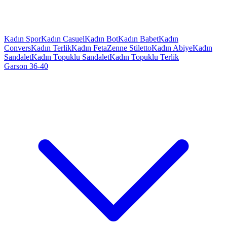
Kadın Spor
Kadın Casuel
Kadın Bot
Kadın Babet
Kadın
Convers
Kadın Terlik
Kadın Feta
Zenne Stiletto
Kadın Abiye
Kadın
Sandalet
Kadın Topuklu Sandalet
Kadın Topuklu Terlik
Garson 36-40