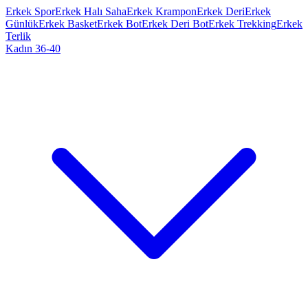
Erkek Spor
Erkek Halı Saha
Erkek Krampon
Erkek Deri
Erkek
Günlük
Erkek Basket
Erkek Bot
Erkek Deri Bot
Erkek Trekking
Erkek
Terlik
Kadın 36-40