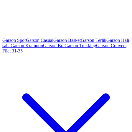
Garson Spor
Garson Casual
Garson Basket
Garson Terlik
Garson Halı
saha
Garson Krampon
Garson Bot
Garson Trekking
Garson Convers
Filet 31-35