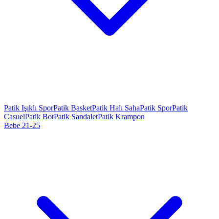
Patik Işıklı Spor
Patik Basket
Patik Halı Saha
Patik Spor
Patik
Casuel
Patik Bot
Patik Sandalet
Patik Krampon
Bebe 21-25