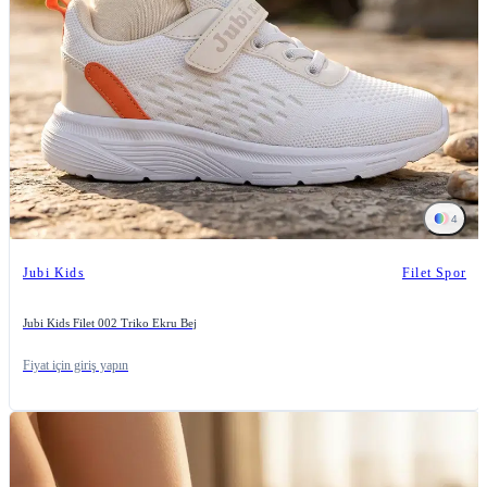
4
Jubi Kids
Filet Spor
Jubi Kids Filet 002 Triko Ekru Bej
Fiyat için giriş yapın