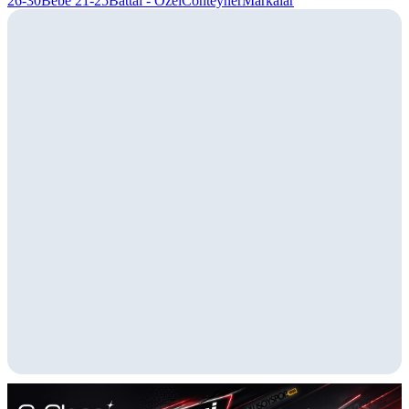
26-30
Bebe 21-25
Battal - Özel
Conteyner
Markalar