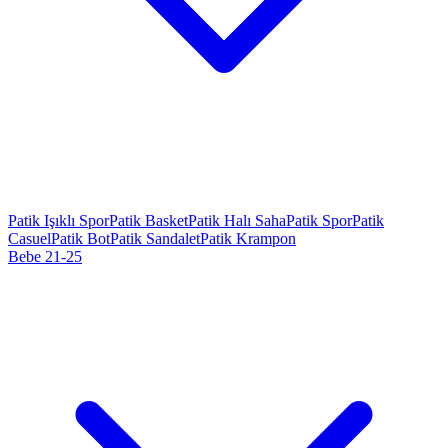
Patik Işıklı Spor
Patik Basket
Patik Halı Saha
Patik Spor
Patik
Casuel
Patik Bot
Patik Sandalet
Patik Krampon
Bebe 21-25