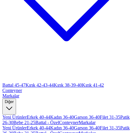
Battal 45-47
Kırık 42-43-44
Kırık 38-39-40
Kırık 41-42
Conteyner
Markalar
Diğer
Yeni Ürünler
Erkek 40-44
Kadın 36-40
Garson 36-40
Filet 31-35
Patik
26-30
Bebe 21-25
Battal - Özel
Conteyner
Markalar
Yeni Ürünler
Erkek 40-44
Kadın 36-40
Garson 36-40
Filet 31-35
Patik