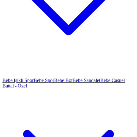
Bebe Işıklı Spor
Bebe Spor
Bebe Bot
Bebe Sandalet
Bebe Casuel
Battal - Özel