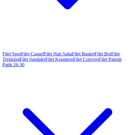
Filet Spor
Filet Casuel
Filet Halı Saha
Filet Basket
Filet Bot
Filet
Trekking
Filet Sandalet
Filet Krampon
Filet Convers
Filet Patenli
Patik 26-30