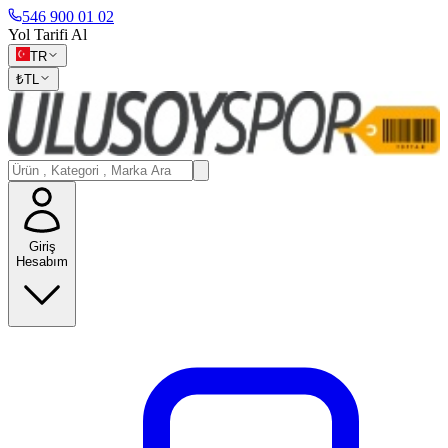
546 900 01 02
Yol Tarifi Al
TR
₺
TL
Giriş
Hesabım