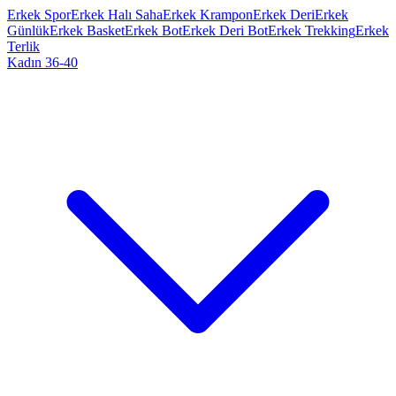
Erkek Spor
Erkek Halı Saha
Erkek Krampon
Erkek Deri
Erkek
Günlük
Erkek Basket
Erkek Bot
Erkek Deri Bot
Erkek Trekking
Erkek
Terlik
Kadın 36-40