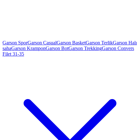
Garson Spor
Garson Casual
Garson Basket
Garson Terlik
Garson Halı
saha
Garson Krampon
Garson Bot
Garson Trekking
Garson Convers
Filet 31-35