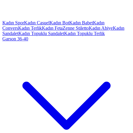
Kadın Spor
Kadın Casuel
Kadın Bot
Kadın Babet
Kadın
Convers
Kadın Terlik
Kadın Feta
Zenne Stiletto
Kadın Abiye
Kadın
Sandalet
Kadın Topuklu Sandalet
Kadın Topuklu Terlik
Garson 36-40