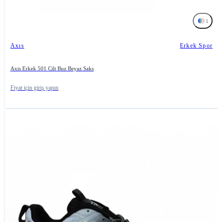
1
Axıs
Erkek Spor
Axis Erkek 501 Cilt Buz Beyaz Saks
Fiyat için giriş yapın