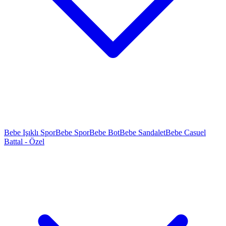
Bebe Işıklı Spor
Bebe Spor
Bebe Bot
Bebe Sandalet
Bebe Casuel
Battal - Özel