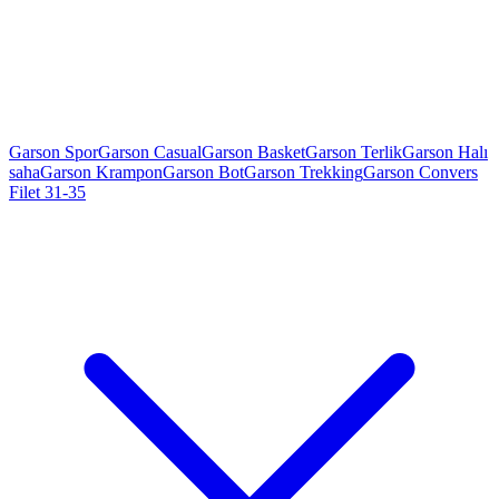
Garson Spor
Garson Casual
Garson Basket
Garson Terlik
Garson Halı
saha
Garson Krampon
Garson Bot
Garson Trekking
Garson Convers
Filet 31-35