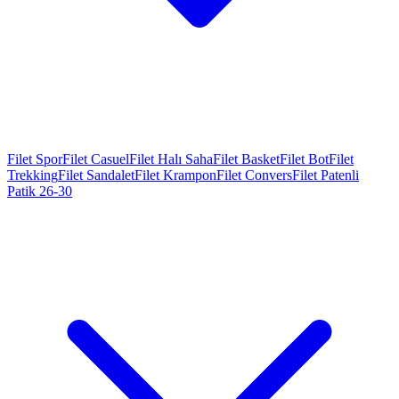
Filet Spor
Filet Casuel
Filet Halı Saha
Filet Basket
Filet Bot
Filet
Trekking
Filet Sandalet
Filet Krampon
Filet Convers
Filet Patenli
Patik 26-30