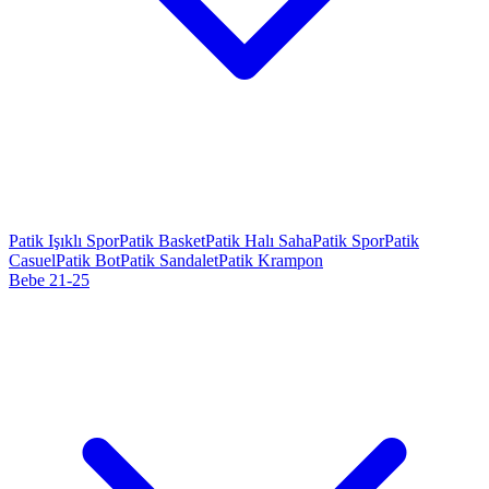
Patik Işıklı Spor
Patik Basket
Patik Halı Saha
Patik Spor
Patik
Casuel
Patik Bot
Patik Sandalet
Patik Krampon
Bebe 21-25