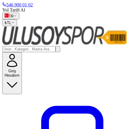
546 900 01 02
Yol Tarifi Al
TR
₺
TL
Giriş
Hesabım