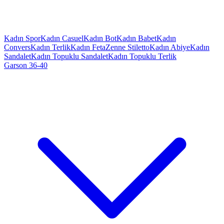
Kadın Spor
Kadın Casuel
Kadın Bot
Kadın Babet
Kadın
Convers
Kadın Terlik
Kadın Feta
Zenne Stiletto
Kadın Abiye
Kadın
Sandalet
Kadın Topuklu Sandalet
Kadın Topuklu Terlik
Garson 36-40