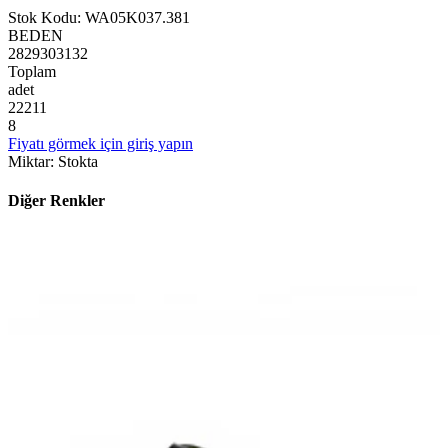
Stok Kodu
:
WA05K037.381
BEDEN
28
29
30
31
32
Toplam
adet
2
2
2
1
1
8
Fiyatı görmek için giriş yapın
Miktar
:
Stokta
Diğer Renkler