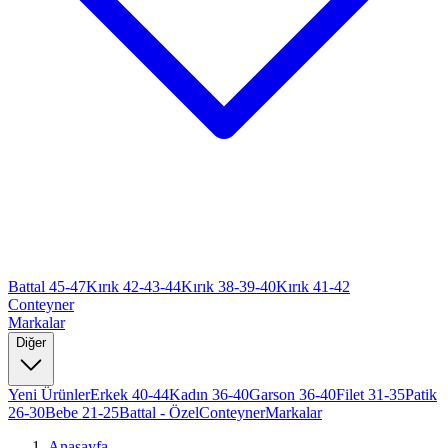
Battal 45-47
Kırık 42-43-44
Kırık 38-39-40
Kırık 41-42
Conteyner
Markalar
Diğer
Yeni Ürünler
Erkek 40-44
Kadın 36-40
Garson 36-40
Filet 31-35
Patik
26-30
Bebe 21-25
Battal - Özel
Conteyner
Markalar
Anasayfa