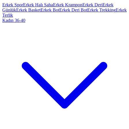
Erkek Spor
Erkek Halı Saha
Erkek Krampon
Erkek Deri
Erkek
Günlük
Erkek Basket
Erkek Bot
Erkek Deri Bot
Erkek Trekking
Erkek
Terlik
Kadın 36-40