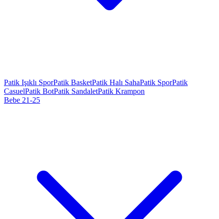
Patik Işıklı Spor
Patik Basket
Patik Halı Saha
Patik Spor
Patik
Casuel
Patik Bot
Patik Sandalet
Patik Krampon
Bebe 21-25