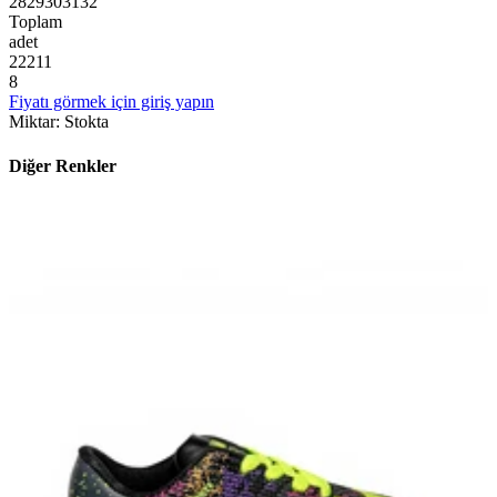
28
29
30
31
32
Toplam
adet
2
2
2
1
1
8
Fiyatı görmek için giriş yapın
Miktar
:
Stokta
Diğer Renkler