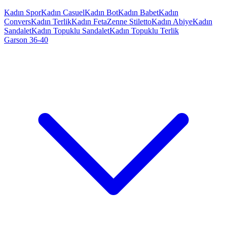
Kadın Spor
Kadın Casuel
Kadın Bot
Kadın Babet
Kadın
Convers
Kadın Terlik
Kadın Feta
Zenne Stiletto
Kadın Abiye
Kadın
Sandalet
Kadın Topuklu Sandalet
Kadın Topuklu Terlik
Garson 36-40