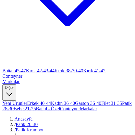
Battal 45-47
Kırık 42-43-44
Kırık 38-39-40
Kırık 41-42
Conteyner
Markalar
Diğer
Yeni Ürünler
Erkek 40-44
Kadın 36-40
Garson 36-40
Filet 31-35
Patik
26-30
Bebe 21-25
Battal - Özel
Conteyner
Markalar
Anasayfa
/
Patik 26-30
/
Patik Krampon