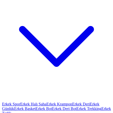
Erkek Spor
Erkek Halı Saha
Erkek Krampon
Erkek Deri
Erkek
Günlük
Erkek Basket
Erkek Bot
Erkek Deri Bot
Erkek Trekking
Erkek