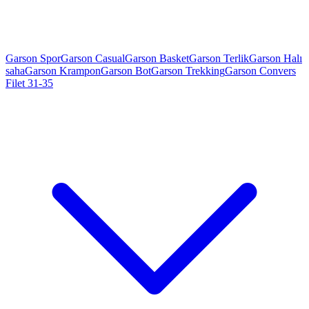
Garson Spor
Garson Casual
Garson Basket
Garson Terlik
Garson Halı
saha
Garson Krampon
Garson Bot
Garson Trekking
Garson Convers
Filet 31-35