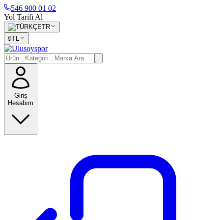
546 900 01 02
Yol Tarifi Al
TR
₺
TL
Giriş
Hesabım