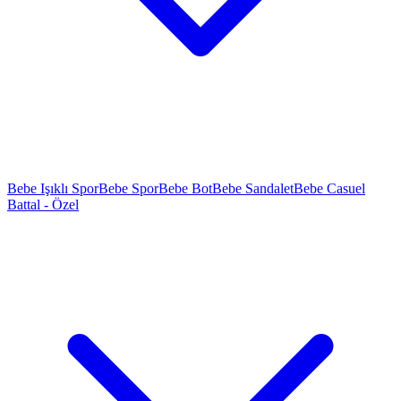
Bebe Işıklı Spor
Bebe Spor
Bebe Bot
Bebe Sandalet
Bebe Casuel
Battal - Özel