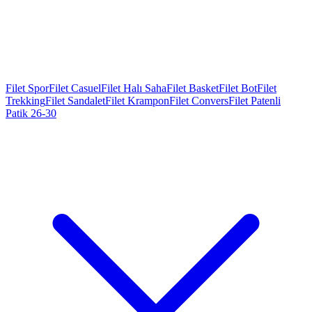
Filet Spor
Filet Casuel
Filet Halı Saha
Filet Basket
Filet Bot
Filet
Trekking
Filet Sandalet
Filet Krampon
Filet Convers
Filet Patenli
Patik 26-30