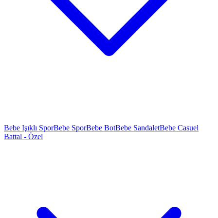
Bebe Işıklı Spor
Bebe Spor
Bebe Bot
Bebe Sandalet
Bebe Casuel
Battal - Özel