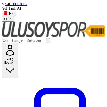
546 900 01 02
Yol Tarifi Al
TR
₺
TL
Giriş
Hesabım