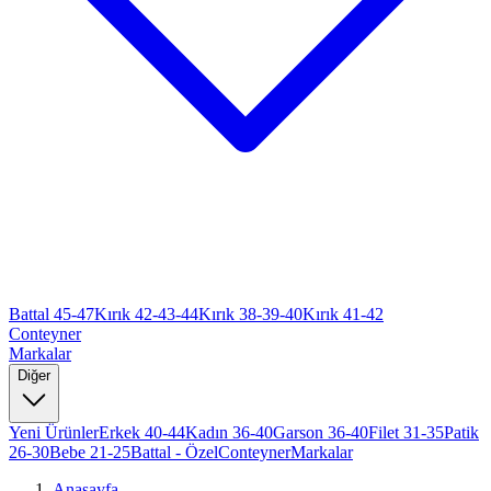
Battal 45-47
Kırık 42-43-44
Kırık 38-39-40
Kırık 41-42
Conteyner
Markalar
Diğer
Yeni Ürünler
Erkek 40-44
Kadın 36-40
Garson 36-40
Filet 31-35
Patik
26-30
Bebe 21-25
Battal - Özel
Conteyner
Markalar
Anasayfa