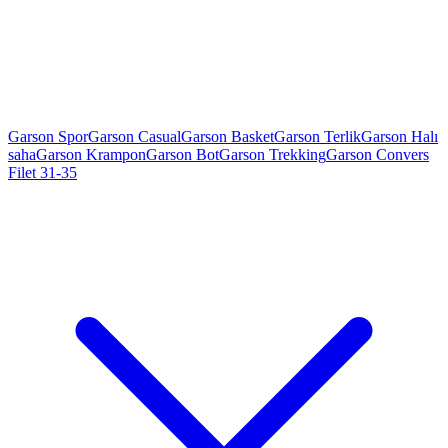
Garson Spor
Garson Casual
Garson Basket
Garson Terlik
Garson Halı
saha
Garson Krampon
Garson Bot
Garson Trekking
Garson Convers
Filet 31-35