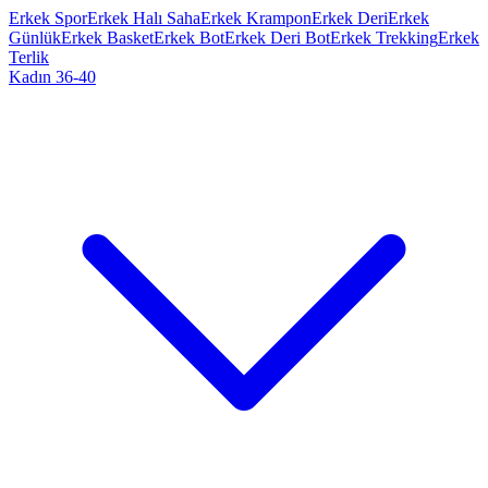
Erkek Spor
Erkek Halı Saha
Erkek Krampon
Erkek Deri
Erkek
Günlük
Erkek Basket
Erkek Bot
Erkek Deri Bot
Erkek Trekking
Erkek
Terlik
Kadın 36-40