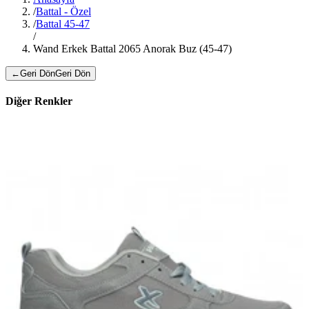
/
Battal - Özel
/
Battal 45-47
/
Wand Erkek Battal 2065 Anorak Buz (45-47)
←
Geri Dön
Geri Dön
Diğer Renkler