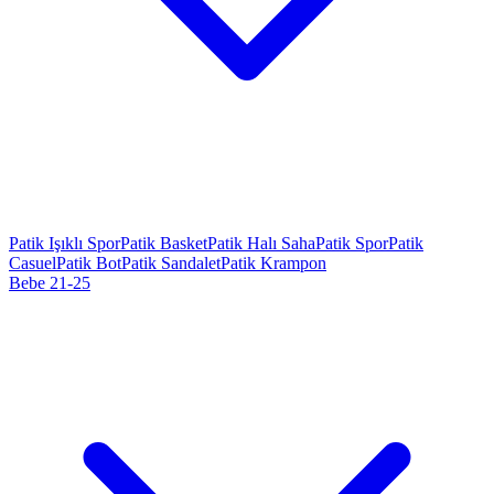
Patik Işıklı Spor
Patik Basket
Patik Halı Saha
Patik Spor
Patik
Casuel
Patik Bot
Patik Sandalet
Patik Krampon
Bebe 21-25