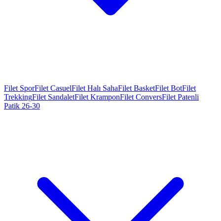
Filet Spor
Filet Casuel
Filet Halı Saha
Filet Basket
Filet Bot
Filet
Trekking
Filet Sandalet
Filet Krampon
Filet Convers
Filet Patenli
Patik 26-30