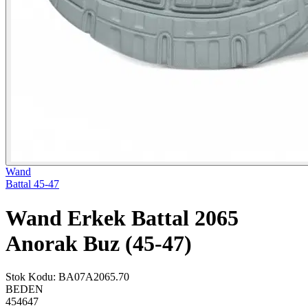
Wand
Battal 45-47
Wand Erkek Battal 2065
Anorak Buz (45-47)
Stok Kodu
:
BA07A2065.70
BEDEN
45
46
47