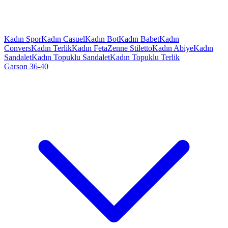
Kadın Spor
Kadın Casuel
Kadın Bot
Kadın Babet
Kadın
Convers
Kadın Terlik
Kadın Feta
Zenne Stiletto
Kadın Abiye
Kadın
Sandalet
Kadın Topuklu Sandalet
Kadın Topuklu Terlik
Garson 36-40