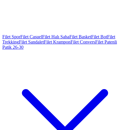
Filet Spor
Filet Casuel
Filet Halı Saha
Filet Basket
Filet Bot
Filet
Trekking
Filet Sandalet
Filet Krampon
Filet Convers
Filet Patenli
Patik 26-30