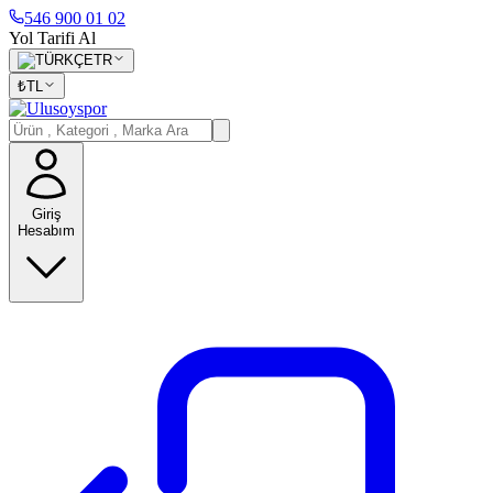
546 900 01 02
Yol Tarifi Al
TR
₺
TL
Giriş
Hesabım