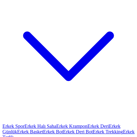
Erkek Spor
Erkek Halı Saha
Erkek Krampon
Erkek Deri
Erkek
Günlük
Erkek Basket
Erkek Bot
Erkek Deri Bot
Erkek Trekking
Erkek