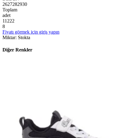
26
27
28
29
30
Toplam
adet
1
1
2
2
2
8
Fiyatı görmek için giriş yapın
Miktar
:
Stokta
Diğer Renkler