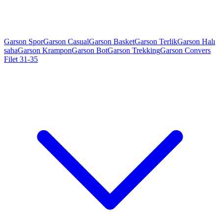
Garson Spor
Garson Casual
Garson Basket
Garson Terlik
Garson Halı
saha
Garson Krampon
Garson Bot
Garson Trekking
Garson Convers
Filet 31-35