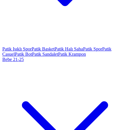
Patik Işıklı Spor
Patik Basket
Patik Halı Saha
Patik Spor
Patik
Casuel
Patik Bot
Patik Sandalet
Patik Krampon
Bebe 21-25