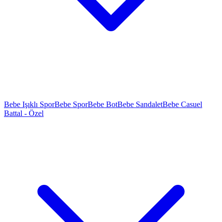
Bebe Işıklı Spor
Bebe Spor
Bebe Bot
Bebe Sandalet
Bebe Casuel
Battal - Özel