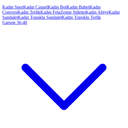
Kadın Spor
Kadın Casuel
Kadın Bot
Kadın Babet
Kadın
Convers
Kadın Terlik
Kadın Feta
Zenne Stiletto
Kadın Abiye
Kadın
Sandalet
Kadın Topuklu Sandalet
Kadın Topuklu Terlik
Garson 36-40