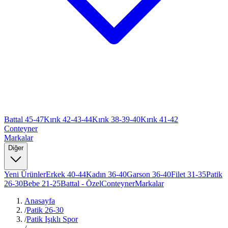
Battal 45-47
Kırık 42-43-44
Kırık 38-39-40
Kırık 41-42
Conteyner
Markalar
Diğer
Yeni Ürünler
Erkek 40-44
Kadın 36-40
Garson 36-40
Filet 31-35
Patik
26-30
Bebe 21-25
Battal - Özel
Conteyner
Markalar
Anasayfa
/
Patik 26-30
/
Patik Işıklı Spor