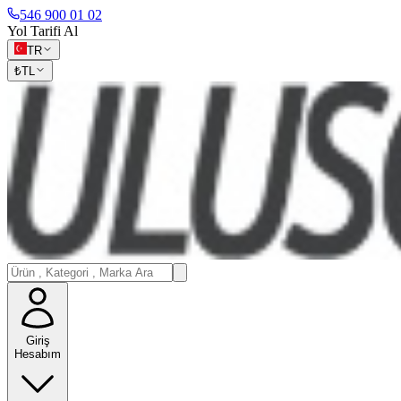
546 900 01 02
Yol Tarifi Al
TR
₺
TL
Giriş
Hesabım