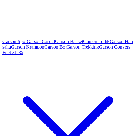
Garson Spor
Garson Casual
Garson Basket
Garson Terlik
Garson Halı
saha
Garson Krampon
Garson Bot
Garson Trekking
Garson Convers
Filet 31-35