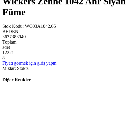
Wickers Zenne 1042 Anr Siyah
Füme
Stok Kodu
:
WC03A1042.05
BEDEN
36
37
38
39
40
Toplam
adet
1
2
2
2
1
8
Fiyatı görmek için giriş yapın
Miktar
:
Stokta
Diğer Renkler