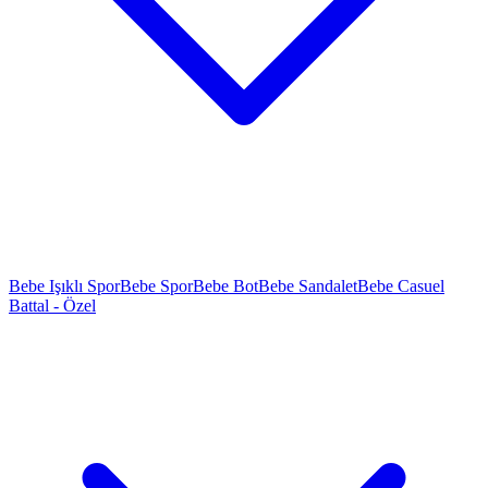
Bebe Işıklı Spor
Bebe Spor
Bebe Bot
Bebe Sandalet
Bebe Casuel
Battal - Özel