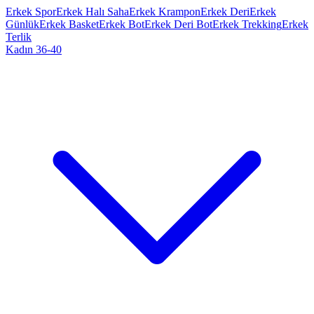
Erkek Spor
Erkek Halı Saha
Erkek Krampon
Erkek Deri
Erkek
Günlük
Erkek Basket
Erkek Bot
Erkek Deri Bot
Erkek Trekking
Erkek
Terlik
Kadın 36-40