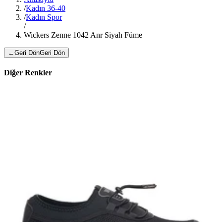
/
Kadın 36-40
/
Kadın Spor
/
Wickers Zenne 1042 Anr Siyah Füme
←
Geri Dön
Geri Dön
Diğer Renkler