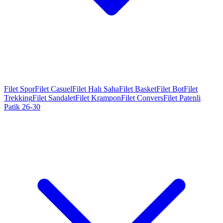
Filet Spor
Filet Casuel
Filet Halı Saha
Filet Basket
Filet Bot
Filet
Trekking
Filet Sandalet
Filet Krampon
Filet Convers
Filet Patenli
Patik 26-30