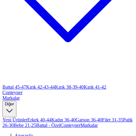
Battal 45-47
Kırık 42-43-44
Kırık 38-39-40
Kırık 41-42
Conteyner
Markalar
Diğer
Yeni Ürünler
Erkek 40-44
Kadın 36-40
Garson 36-40
Filet 31-35
Patik
26-30
Bebe 21-25
Battal - Özel
Conteyner
Markalar
Anasayfa