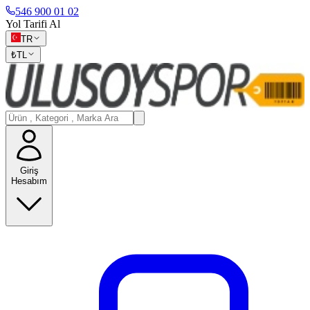
546 900 01 02
Yol Tarifi Al
TR
₺
TL
Giriş
Hesabım