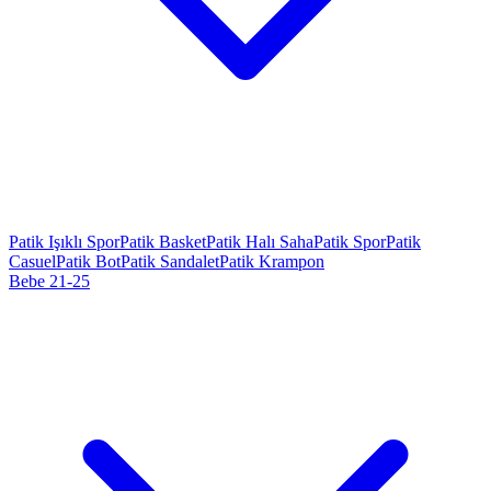
Patik Işıklı Spor
Patik Basket
Patik Halı Saha
Patik Spor
Patik
Casuel
Patik Bot
Patik Sandalet
Patik Krampon
Bebe 21-25