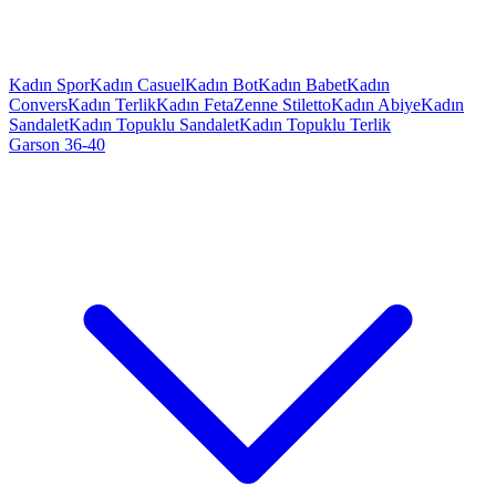
Kadın Spor
Kadın Casuel
Kadın Bot
Kadın Babet
Kadın
Convers
Kadın Terlik
Kadın Feta
Zenne Stiletto
Kadın Abiye
Kadın
Sandalet
Kadın Topuklu Sandalet
Kadın Topuklu Terlik
Garson 36-40