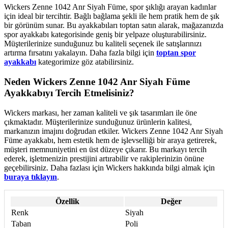
Wickers Zenne 1042 Anr Siyah Füme, spor şıklığı arayan kadınlar
için ideal bir tercihtir. Bağlı bağlama şekli ile hem pratik hem de şık
bir görünüm sunar. Bu ayakkabıları toptan satın alarak, mağazanızda
spor ayakkabı kategorisinde geniş bir yelpaze oluşturabilirsiniz.
Müşterilerinize sunduğunuz bu kaliteli seçenek ile satışlarınızı
artırma fırsatını yakalayın. Daha fazla bilgi için
toptan spor
ayakkabı
kategorimize göz atabilirsiniz.
Neden Wickers Zenne 1042 Anr Siyah Füme
Ayakkabıyı Tercih Etmelisiniz?
Wickers markası, her zaman kaliteli ve şık tasarımları ile öne
çıkmaktadır. Müşterilerinize sunduğunuz ürünlerin kalitesi,
markanızın imajını doğrudan etkiler. Wickers Zenne 1042 Anr Siyah
Füme ayakkabı, hem estetik hem de işlevselliği bir araya getirerek,
müşteri memnuniyetini en üst düzeye çıkarır. Bu markayı tercih
ederek, işletmenizin prestijini artırabilir ve rakiplerinizin önüne
geçebilirsiniz. Daha fazlası için Wickers hakkında bilgi almak için
buraya tıklayın
.
Özellik
Değer
Renk
Siyah
Taban
Poli