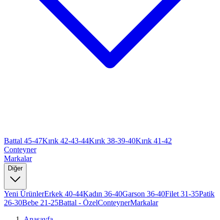
Battal 45-47
Kırık 42-43-44
Kırık 38-39-40
Kırık 41-42
Conteyner
Markalar
Diğer
Yeni Ürünler
Erkek 40-44
Kadın 36-40
Garson 36-40
Filet 31-35
Patik
26-30
Bebe 21-25
Battal - Özel
Conteyner
Markalar
Anasayfa