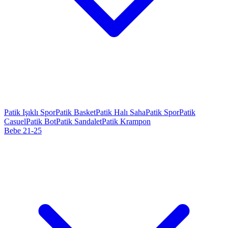
Patik Işıklı Spor
Patik Basket
Patik Halı Saha
Patik Spor
Patik
Casuel
Patik Bot
Patik Sandalet
Patik Krampon
Bebe 21-25