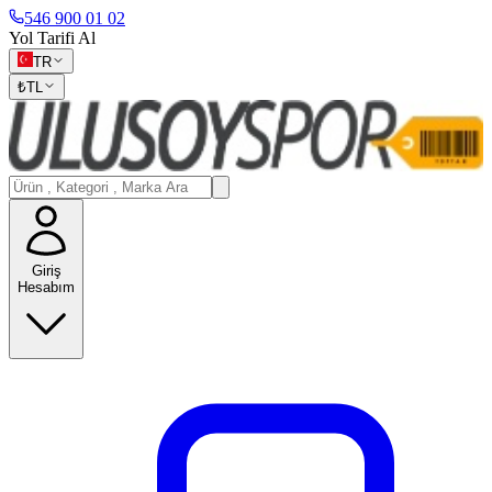
546 900 01 02
Yol Tarifi Al
TR
₺
TL
Giriş
Hesabım