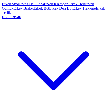
Erkek Spor
Erkek Halı Saha
Erkek Krampon
Erkek Deri
Erkek
Günlük
Erkek Basket
Erkek Bot
Erkek Deri Bot
Erkek Trekking
Erkek
Terlik
Kadın 36-40