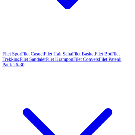
Filet Spor
Filet Casuel
Filet Halı Saha
Filet Basket
Filet Bot
Filet
Trekking
Filet Sandalet
Filet Krampon
Filet Convers
Filet Patenli
Patik 26-30