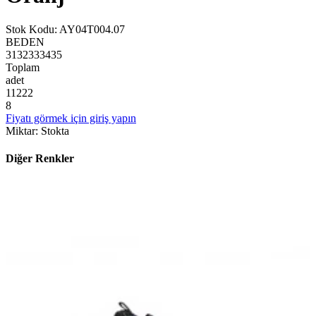
Stok Kodu
:
AY04T004.07
BEDEN
31
32
33
34
35
Toplam
adet
1
1
2
2
2
8
Fiyatı görmek için giriş yapın
Miktar
:
Stokta
Diğer Renkler