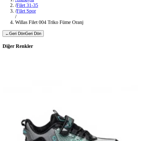
/
Filet 31-35
/
Filet Spor
/
Willas Filet 004 Triko Füme Oranj
←
Geri Dön
Geri Dön
Diğer Renkler