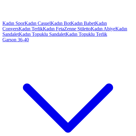
Kadın Spor
Kadın Casuel
Kadın Bot
Kadın Babet
Kadın
Convers
Kadın Terlik
Kadın Feta
Zenne Stiletto
Kadın Abiye
Kadın
Sandalet
Kadın Topuklu Sandalet
Kadın Topuklu Terlik
Garson 36-40