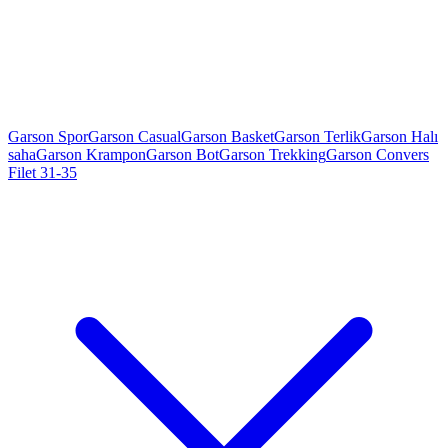
Garson Spor
Garson Casual
Garson Basket
Garson Terlik
Garson Halı
saha
Garson Krampon
Garson Bot
Garson Trekking
Garson Convers
Filet 31-35