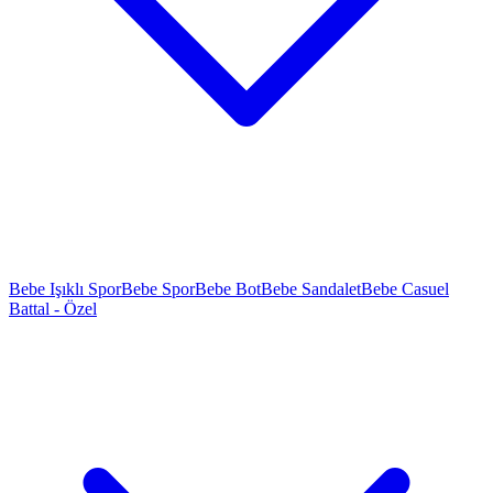
Bebe Işıklı Spor
Bebe Spor
Bebe Bot
Bebe Sandalet
Bebe Casuel
Battal - Özel