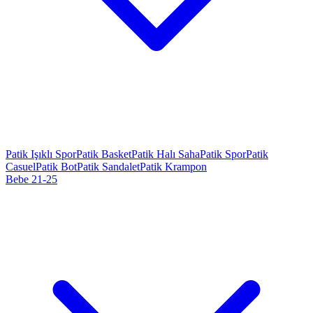
Patik Işıklı Spor
Patik Basket
Patik Halı Saha
Patik Spor
Patik
Casuel
Patik Bot
Patik Sandalet
Patik Krampon
Bebe 21-25