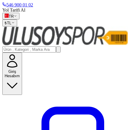
546 900 01 02
Yol Tarifi Al
TR
₺
TL
Giriş
Hesabım