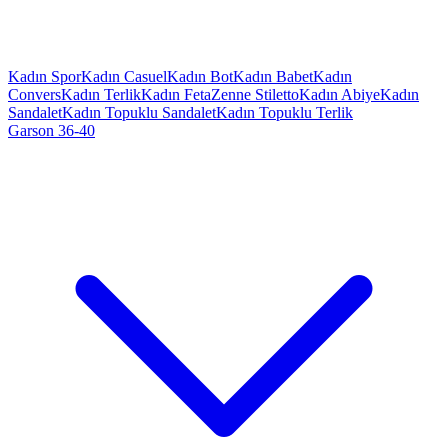
Kadın Spor
Kadın Casuel
Kadın Bot
Kadın Babet
Kadın
Convers
Kadın Terlik
Kadın Feta
Zenne Stiletto
Kadın Abiye
Kadın
Sandalet
Kadın Topuklu Sandalet
Kadın Topuklu Terlik
Garson 36-40