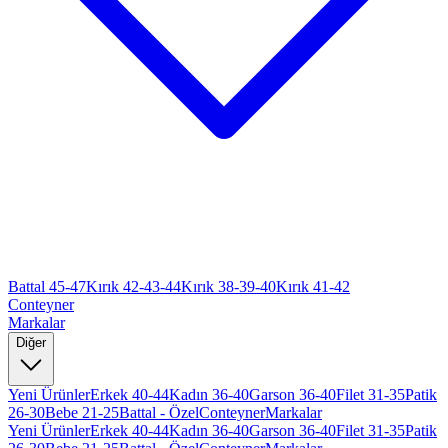
Battal 45-47
Kırık 42-43-44
Kırık 38-39-40
Kırık 41-42
Conteyner
Markalar
Diğer
Yeni Ürünler
Erkek 40-44
Kadın 36-40
Garson 36-40
Filet 31-35
Patik
26-30
Bebe 21-25
Battal - Özel
Conteyner
Markalar
Yeni Ürünler
Erkek 40-44
Kadın 36-40
Garson 36-40
Filet 31-35
Patik