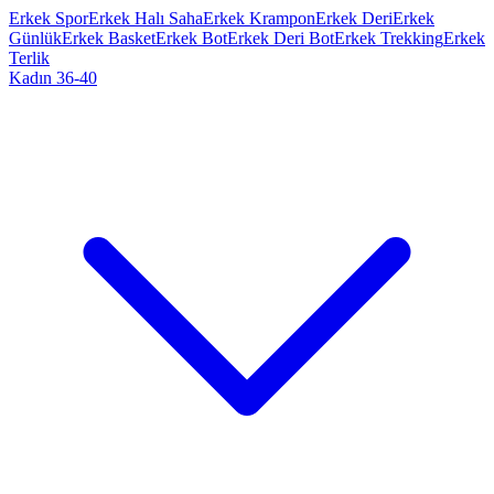
Erkek Spor
Erkek Halı Saha
Erkek Krampon
Erkek Deri
Erkek
Günlük
Erkek Basket
Erkek Bot
Erkek Deri Bot
Erkek Trekking
Erkek
Terlik
Kadın 36-40