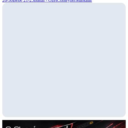
26-30
Bebe 21-25
Battal - Özel
Conteyner
Markalar