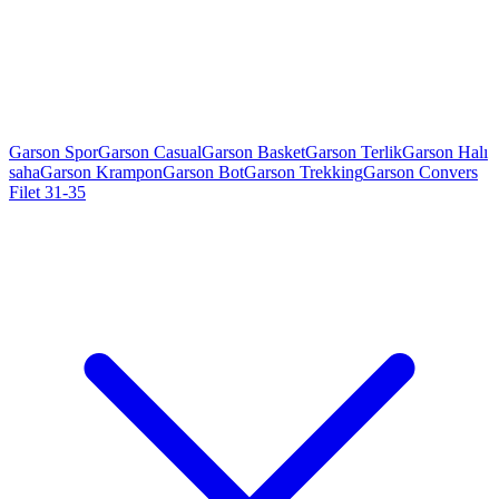
Garson Spor
Garson Casual
Garson Basket
Garson Terlik
Garson Halı
saha
Garson Krampon
Garson Bot
Garson Trekking
Garson Convers
Filet 31-35