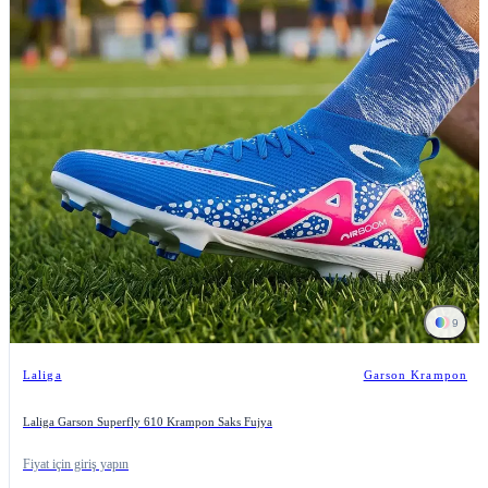
9
Laliga
Garson Krampon
Laliga Garson Superfly 610 Krampon Saks Fujya
Fiyat için giriş yapın