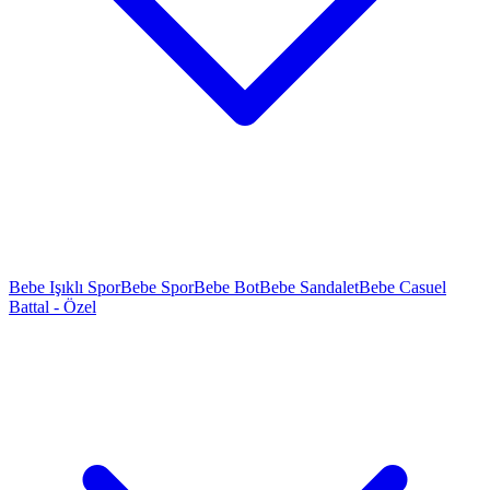
Bebe Işıklı Spor
Bebe Spor
Bebe Bot
Bebe Sandalet
Bebe Casuel
Battal - Özel