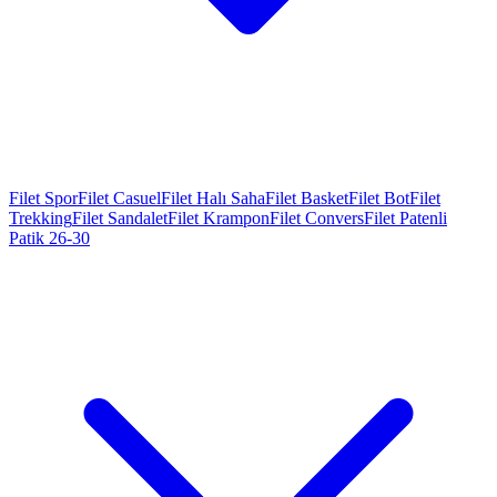
Filet Spor
Filet Casuel
Filet Halı Saha
Filet Basket
Filet Bot
Filet
Trekking
Filet Sandalet
Filet Krampon
Filet Convers
Filet Patenli
Patik 26-30