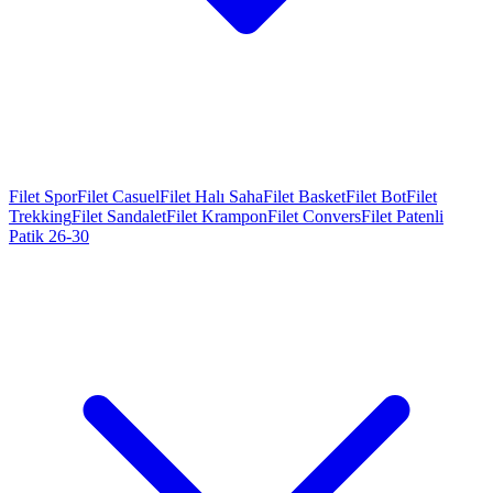
Filet Spor
Filet Casuel
Filet Halı Saha
Filet Basket
Filet Bot
Filet
Trekking
Filet Sandalet
Filet Krampon
Filet Convers
Filet Patenli
Patik 26-30