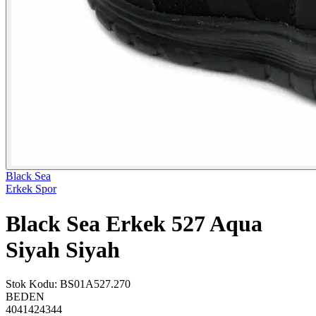
Black Sea
Erkek Spor
Black Sea Erkek 527 Aqua
Siyah Siyah
Stok Kodu
:
BS01A527.270
BEDEN
40
41
42
43
44