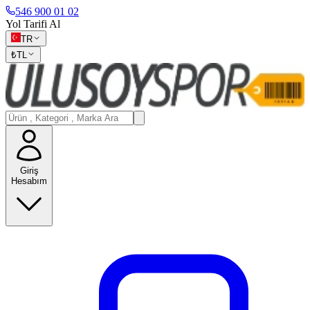
546 900 01 02
Yol Tarifi Al
TR
₺
TL
Giriş
Hesabım