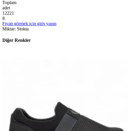
Toplam
adet
1
2
2
2
1
8
Fiyatı görmek için giriş yapın
Miktar
:
Stokta
Diğer Renkler