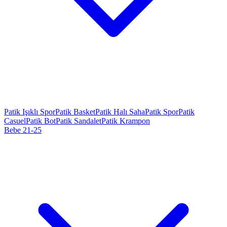
Patik Işıklı Spor
Patik Basket
Patik Halı Saha
Patik Spor
Patik
Casuel
Patik Bot
Patik Sandalet
Patik Krampon
Bebe 21-25