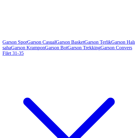
Garson Spor
Garson Casual
Garson Basket
Garson Terlik
Garson Halı
saha
Garson Krampon
Garson Bot
Garson Trekking
Garson Convers
Filet 31-35