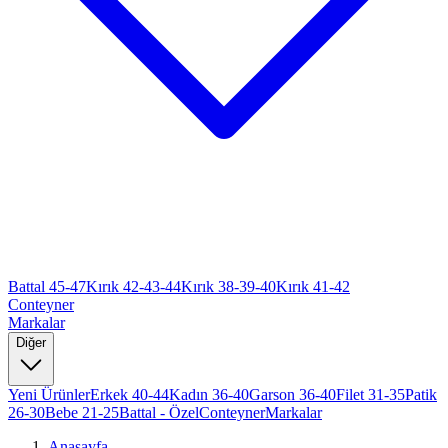
Battal 45-47
Kırık 42-43-44
Kırık 38-39-40
Kırık 41-42
Conteyner
Markalar
Diğer
Yeni Ürünler
Erkek 40-44
Kadın 36-40
Garson 36-40
Filet 31-35
Patik
26-30
Bebe 21-25
Battal - Özel
Conteyner
Markalar
Anasayfa