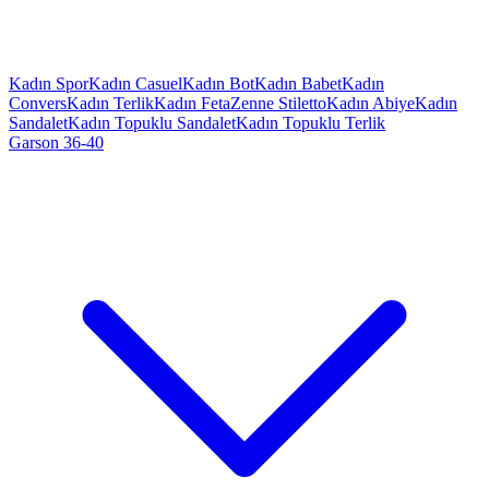
Kadın Spor
Kadın Casuel
Kadın Bot
Kadın Babet
Kadın
Convers
Kadın Terlik
Kadın Feta
Zenne Stiletto
Kadın Abiye
Kadın
Sandalet
Kadın Topuklu Sandalet
Kadın Topuklu Terlik
Garson 36-40