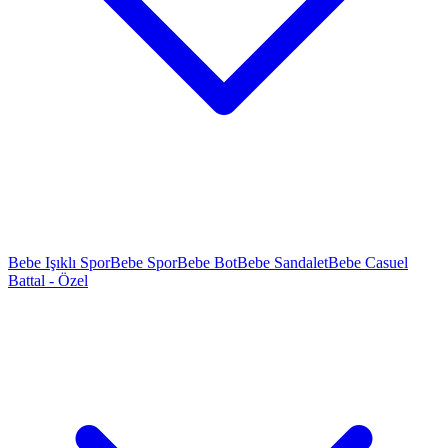
Bebe Işıklı Spor
Bebe Spor
Bebe Bot
Bebe Sandalet
Bebe Casuel
Battal - Özel