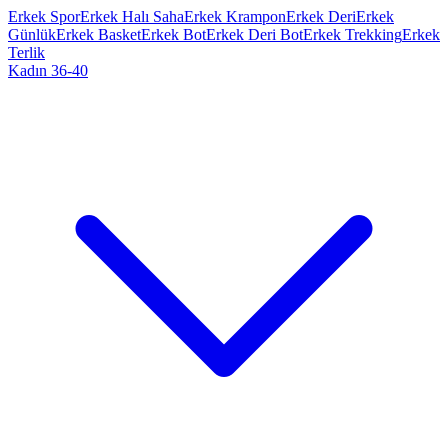
Erkek Spor
Erkek Halı Saha
Erkek Krampon
Erkek Deri
Erkek
Günlük
Erkek Basket
Erkek Bot
Erkek Deri Bot
Erkek Trekking
Erkek
Terlik
Kadın 36-40